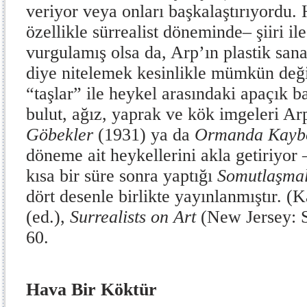
veriyor veya onları başkalaştırıyordu.
özellikle sürrealist döneminde– şiiri ile
vurgulamış olsa da, Arp’ın plastik sana
diye nitelemek kesinlikle mümkün değil
“taşlar” ile heykel arasındaki apaçık b
bulut, ağız, yaprak ve kök imgeleri Ar
Göbekler
(1931) ya da
Ormanda Kayb
döneme ait heykellerini akla getiriyor 
kısa bir süre sonra yaptığı
Somutlaşma
dört desenle birlikte yayınlanmıştır.
(K
(ed.),
Surrealists on Art
(New Jersey: S
60.
Hava Bir Köktür