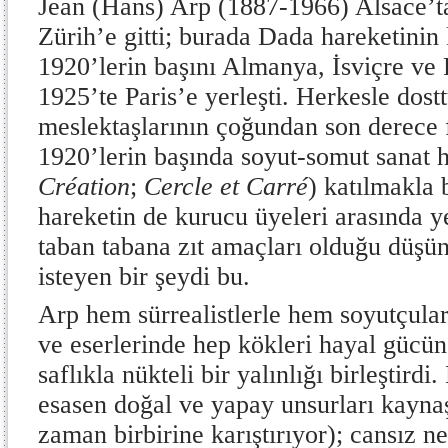
Jean (Hans) Arp (1887-1966) Alsace’t
Zürih’e gitti; burada Dada hareketinin 
1920’lerin başını Almanya, İsviçre ve 
1925’te Paris’e yerleşti. Herkesle dost
meslektaşlarının çoğundan son derece f
1920’lerin başında soyut-somut sanat h
Création
;
Cercle et Carré
) katılmakla b
hareketin de kurucu üyeleri arasında ye
taban tabana zıt amaçları olduğu düşün
isteyen bir şeydi bu.
Arp hem sürrealistlerle hem soyutçularl
ve eserlerinde hep kökleri hayal gücün
saflıkla nükteli bir yalınlığı birleştirdi
esasen doğal ve yapay unsurları kaynaş
zaman birbirine karıştırıyor); cansız n