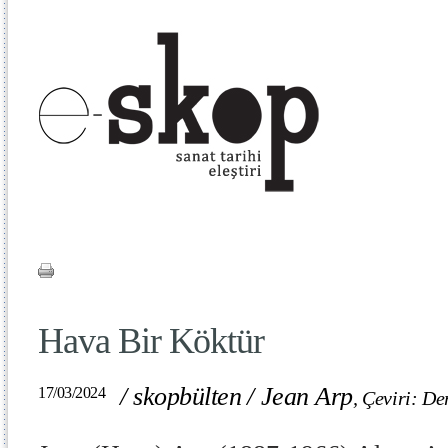
Hava Bir Köktür
/
skopbülten
/
Jean Arp
17/03/2024
,
Çeviri: De