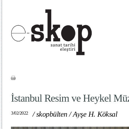
İstanbul Resim ve Heykel Müze
/
skopbülten
/
Ayşe H. Köksal
3/02/2022