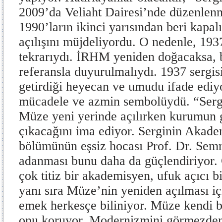
2009’da Veliaht Dairesi’nde düzenlenm
1990’ların ikinci yarısından beri kapa
açılışını müjdeliyordu. O nedenle, 1937
tekrarıydı. İRHM yeniden doğacaksa, bu
referansla duyurulmalıydı. 1937 sergisi
getirdiği heyecan ve umudu ifade ediyo
mücadele ve azmin sembolüydü. “Sergin
Müze yeni yerinde açılırken kurumun 
çıkacağını ima ediyor. Serginin Akadem
bölümünün eşsiz hocası Prof. Dr. Se
adanması bunu daha da güçlendiriyor
çok titiz bir akademisyen, ufuk açıcı b
yanı sıra Müze’nin yeniden açılması i
emek herkesçe biliniyor. Müze kendi b
onu koruyor. Modernizmini görmezden