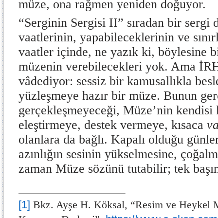
müze, ona rağmen yeniden doğuyor.
“Serginin Sergisi II” sıradan bir sergi
vaatlerinin, yapabileceklerinin ve sınırl
vaatler içinde, ne yazık ki, böylesine b
müzenin verebilecekleri yok. Ama İRH
vâdediyor: sessiz bir kamusallıkla bes
yüzleşmeye hazır bir müze. Bunun ger
gerçekleşmeyeceği, Müze’nin kendisi
eleştirmeye, destek vermeye, kısaca
v
olanlara da bağlı. Kapalı olduğu günle
azınlığın sesinin yükselmesine, çoğalm
zaman Müze sözünü tutabilir; tek baş
[1]
Bkz. Ayşe H. Köksal, “Resim ve Heykel M