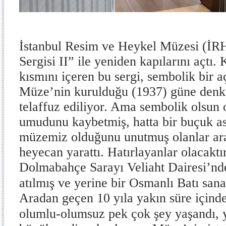
İstanbul Resim ve Heykel Müzesi (İRH
Sergisi II” ile yeniden kapılarını açtı.
kısmını içeren bu sergi, sembolik bir aç
Müze’nin kurulduğu (1937) güne denk g
telaffuz ediliyor. Ama sembolik olsun o
umudunu kaybetmiş, hatta bir buçuk as
müzemiz olduğunu unutmuş olanlar ara
heyecan yarattı. Hatırlayanlar olacak
Dolmabahçe Sarayı Veliaht Dairesi’nde
atılmış ve yerine bir Osmanlı Batı sana
Aradan geçen 10 yıla yakın süre içinde
olumlu-olumsuz pek çok şey yaşandı, y