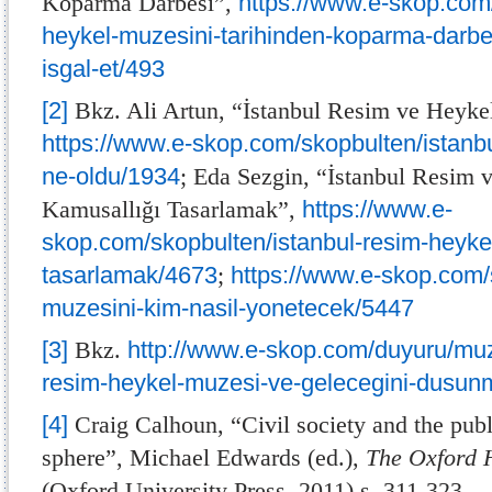
Koparma Darbesi”,
https://www.e-skop.com
heykel-muzesini-tarihinden-koparma-darbesi
isgal-et/493
[2]
Bkz. Ali Artun, “İstanbul Resim ve Heyk
https://www.e-skop.com/skopbulten/istanb
ne-oldu/1934
; Eda Sezgin, “İstanbul Resim
Kamusallığı Tasarlamak”,
https://www.e-
skop.com/skopbulten/istanbul-resim-heyke
tasarlamak/4673
;
https://www.e-skop.com/
muzesini-kim-nasil-yonetecek/5447
[3]
Bkz.
http://www.e-skop.com/duyuru/muz
resim-heykel-muzesi-ve-gelecegini-dusun
[4]
Craig Calhoun, “Civil society and the publ
sphere”, Michael Edwards (ed.),
The Oxford H
(Oxford University Press, 2011) s. 311-323.