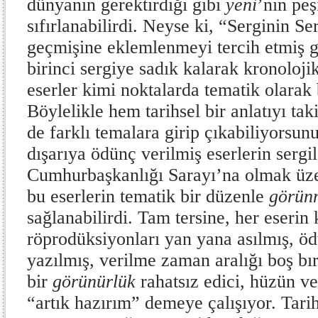
dünyanın gerektirdiği gibi
yeni
’nin peş
sıfırlanabilirdi. Neyse ki, “Serginin Se
geçmişine eklemlenmeyi tercih etmiş g
birinci sergiye sadık kalarak kronolojik
eserler kimi noktalarda tematik olarak 
Böylelikle hem tarihsel bir anlatıyı ta
de farklı temalara girip çıkabiliyorsunu
dışarıya ödünç verilmiş eserlerin serg
Cumhurbaşkanlığı Sarayı’na olmak üzer
bu eserlerin tematik bir düzenle
görün
sağlanabilirdi. Tam tersine, her eserin
röprodüksiyonları yan yana asılmış, öd
yazılmış, verilme zaman aralığı boş b
bir
görünürlük
rahatsız edici, hüzün v
“artık hazırım” demeye çalışıyor. Tarih