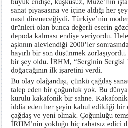
büyük endişe, kuşkusuz, Müze’nin işta
sanat piyasasına ve içine aldığı her şe
nasıl direneceğiydi. Türkiye’nin mode
ürünleri olan bunca değerli eserin gözd
depoda kalması endişe veriyordu. Hele
aşkının alevlendiği 2000’ler sonrasında
hayırlı bir son düşünmek zorlaşıyordu.
bir şey oldu. İRHM, “Serginin Sergisi 
doğacağının ilk işaretini verdi.
Bu olay olağandışı, çünkü çağdaş san
talep eden bir çoğunluk yok. Bu dünya
kurulu kakafonik bir sahne. Kakafonik
iddia eden her şeyin kabul edildiği bir
çağdaş ve yeni olmak. Çoğunluğu tems
İRHM’nin yokluğu hiç rahatsız edici 