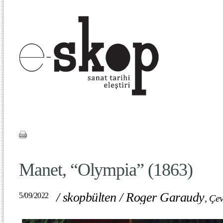
Manet, “Olympia” (1863)
/
skopbülten
/
Roger Garaudy
5/09/2022
,
Çev