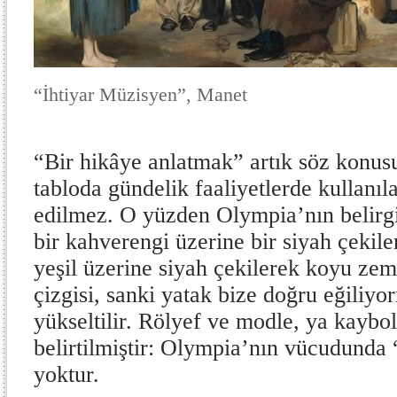
“İhtiyar Müzisyen”, Manet
“Bir hikâye anlatmak” artık söz konus
tabloda gündelik faaliyetlerde kullanı
edilmez. O yüzden Olympia’nın belirgin
bir kahverengi üzerine bir siyah çekile
yeşil üzerine siyah çekilerek koyu zem
çizgisi, sanki yatak bize doğru eğiliyo
yükseltilir. Rölyef ve modle, ya kaybo
belirtilmiştir: Olympia’nın vücudunda
yoktur.