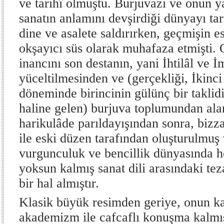
ve tarihî olmuştu. Burjuvazi ve onun ya
sanatın anlamını devşirdiği dünyayı ta
dine ve asalete saldırırken, geçmişin es
okşayıcı süs olarak muhafaza etmişti. 
inancını son destanın, yani İhtilâl ve 
yüceltilmesinden ve (gerçekliği, İkinc
döneminde birincinin gülünç bir taklidi
haline gelen) burjuva toplumundan ala
harikulâde parıldayışından sonra, bizz
ile eski düzen tarafından oluşturulmuş 
vurgunculuk ve bencillik dünyasında h
yoksun kalmış sanat dili arasındaki te
bir hal almıştır.
Klasik büyük resimden geriye, onun ka
akademizm ile cafcaflı konuşma kalmış