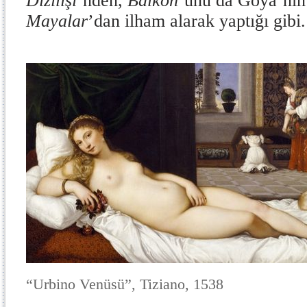
Dizilişi
’nden,
Balkon
’unu da Goya’nın
Mayalar
’dan ilham alarak yaptığı gibi.
“Urbino Venüsü”, Tiziano, 1538