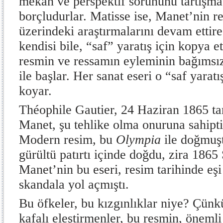
mekân ve perspektif sorununu tartışma
borçludurlar. Matisse ise, Manet’nin r
üzerindeki araştırmalarını devam ettir
kendisi bile, “saf” yaratış için kopya 
resmin ve ressamın eyleminin bağımsı
ile başlar. Her sanat eseri o “saf yarat
koyar.
Théophile Gautier, 24 Haziran 1865 ta
Manet, şu tehlike olma onuruna sahipti
Modern resim, bu
Olympia
ile doğmuşt
gürültü patırtı içinde doğdu, zira 1865
Manet’nin bu eseri, resim tarihinde eş
skandala yol açmıştı.
Bu öfkeler, bu kızgınlıklar niye? Çünk
kafalı eleştirmenler, bu resmin, önemli 