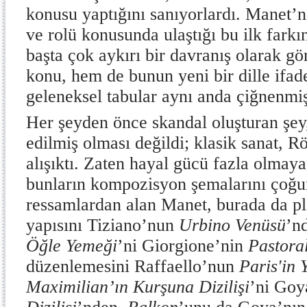
konusu yaptığını sanıyorlardı. Manet’
ve rolü konusunda ulaştığı bu ilk farkı
başta çok aykırı bir davranış olarak g
konu, hem de bunun yeni bir dille ifad
geleneksel tabular aynı anda çiğnenmi
Her şeyden önce skandal oluşturan şey
edilmiş olması değildi; klasik sanat, R
alışıktı. Zaten hayal gücü fazla olmay
bunların kompozisyon şemalarını çoğu
ressamlardan alan Manet, burada da pl
yapısını Tiziano’nun
Urbino Venüsü
’n
Öğle Yemeği
’ni Giorgione’nin
Pastora
düzenlemesini Raffaello’nun
Paris'in 
Maximilian’ın Kurşuna Dizilişi
’ni Goy