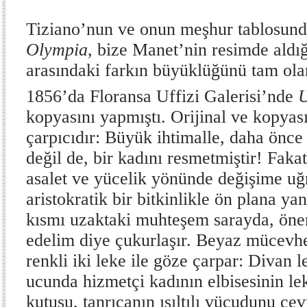
Tiziano’nun ve onun meşhur tablosund
Olympia
, bize Manet’nin resimde aldı
arasındaki farkın büyüklüğünü tam ola
1856’da Floransa Uffizi Galerisi’nde
U
kopyasını yapmıştı. Orijinal ve kopyas
çarpıcıdır: Büyük ihtimalle, daha önce 
değil de, bir kadını resmetmiştir! Faka
asalet ve yücelik yönünde değişime uğ
aristokratik bir bitkinlikle ön plana yan
kısmı uzaktaki muhteşem sarayda, önem
edelim diye çukurlaşır. Beyaz mücevher
renkli iki leke ile göze çarpar: Divan 
ucunda hizmetçi kadının elbisesinin l
kutusu, tanrıçanın ışıltılı vücudunu çe