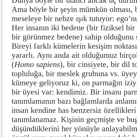
Dünya böyle bir utancı ancak uç durum
Ama böyle bir şeyin mümkün olması, b
meseleye bir nebze ışık tutuyor: ego’nu
Her insanın iki bedene (bir fiziksel bir
bir görünmez bedene) sahip olduğunu s
Bireyi farklı kümelerin kesişim nokta
yararlı. Aynı anda ait olduğumuz birçok
(
Homo sapiens
), bir cinsiyete, bir dil 
topluluğa, bir meslek grubuna vs. üyey
kümeye geliyoruz ki, on parmağın iziy
bir üyesi var: kendimiz. Bir insanı par
tanımlamanın bazı bağlamlarda anlamı 
insan kendine has benzersiz özellikler
tanımlanamaz. Kişinin geçmişte ve bugü
düşündüklerini her yönüyle anlayabilme