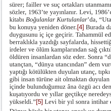
sürer; failler ve suç ortakları utanmam
sözler, 1963’te yayınlanır. Levi, 1986
kitabı
Boğulanlar Kurtulanlar
’da, “Ut
[4]
bu konuya yeniden döner.
Burada da
duygusunu iç içe geçirir. Tahammül edi
berraklıkla yazdığı sayfalarda, hissett
irdeler ve ölüm kamplarından sağ çıktı
öldüren insanlardan söz eder. Sonra “
utançtan, “dünya utancından” dem vuru
yaptığı kötülükten duyulan utanç, tıpkı 
gibi insan türüne ait olmaktan duyulan 
içinde bulunduğumuz âna özgü acı den
kuşatıyordu ve yıllar geçtikçe neredey
[5]
yükseldi.”
Levi bir yıl sonra intihar 