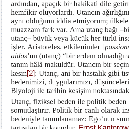
ardından, apaçık bir hakikati dile get
hemfikir oluyorlardı. Utancın ağırlığı
aynı olduğunu iddia etmiyorum; ülkele
muazzam fark var. Ama utanç bağı –bir 
utanç– büyük veya küçük her türlü ins
işler. Aristoteles, etkilenimler [
passion
aidos
’un (utanç) “bir erdem olmadığına”
tanım hâlâ makuldür. Utancın bir seçi
[2]
kesin
: Utanç, ani bir hastalık gibi 
bedenimizi, duygularımızı, düşüncelerim
Biyoloji ile tarihin kesişim noktasındak
Utanç, fiziksel beden ile politik beden 
somutlaştırır. Politik bir canlı olarak i
bedeniyle tanımlanamaz: Ego’nun sınır
Ernst Kantorowi
tartışılan bir konudur.