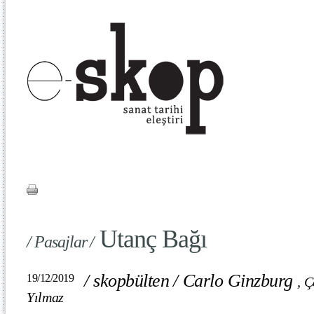
Utanç Bağı
/ Pasajlar /
/
skopbülten
/
Carlo Ginzburg
19/12/2019
,
Ç
Yılmaz