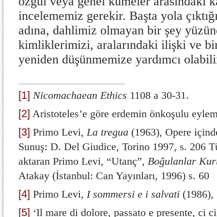
özgül veya genel kümeler arasındaki karş
incelememiz gerekir. Başta yola çıktı
adına, dahlimiz olmayan bir şey yüzü
kimliklerimizi, aralarındaki ilişki ve bir
yeniden düşünmemize yardımcı olabili
[1]
Nicomachaean Ethics
1108 a 30-31.
[2]
Aristoteles’e göre erdemin önkoşulu eylem
[3]
Primo Levi,
La tregua
(1963), Opere içinde
Sunuş: D. Del Giudice, Torino 1997, s. 206 T
aktaran Primo Levi, “Utanç”,
Boğulanlar Kur
Atakay (İstanbul: Can Yayınları, 1996) s. 60
[4]
Primo Levi,
I sommersi e i salvati
(1986),
[5]
‘Il mare di dolore, passato e presente, ci ci