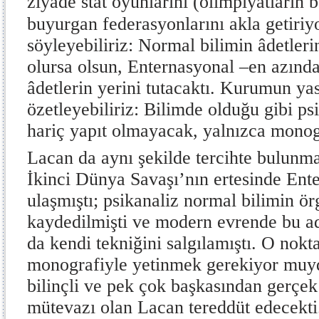
ziyade stat oyunlarını (olimpiyatların 
buyurgan federasyonlarını akla getiriy
söyleyebiliriz: Normal bilimin âdetleri
olursa olsun, Enternasyonal –en azınd
âdetlerin yerini tutacaktı. Kurumun yas
özetleyebiliriz: Bilimde olduğu gibi p
hariç yapıt olmayacak, yalnızca monogr
Lacan da aynı şekilde tercihte bulunm
İkinci Dünya Savaşı’nın ertesinde Ent
ulaşmıştı; psikanaliz normal bilimin ö
kaydedilmişti ve modern evrende bu ada
da kendi tekniğini salgılamıştı. O nokt
monografiyle yetinmek gerekiyor muyd
bilinçli ve pek çok başkasından gerçe
mütevazı olan Lacan tereddüt edecekti.