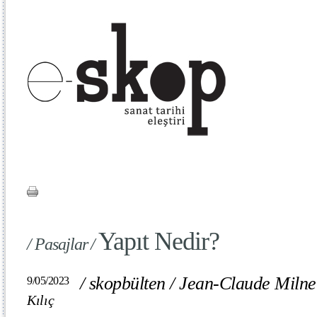
Yapıt Nedir?
/ Pasajlar /
/
skopbülten
/
Jean-Claude Milne
9/05/2023
Kılıç