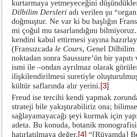
kurtarmaya yetmeyeceğini düşündükler
Dilbilim Dersleri
adı verilen şu “orga
doğmuştur. Ne var ki bu başlığın Frans
mi çoğul mu tasarlandığını bilmiyoruz.
kendini kabul ettirmesi yayına hazırlay
(Fransızcada
le Cours
, Genel Dilbilim
noktadan sonra Saussure’ün bir yapıtı v
ismi ile –ondan ayrılmaz olarak görüle
ilişkilendirilmesi suretiyle oluşturulmu
[3]
kültür saflarında alır yerini.
Freud ise tercihi kendi yapmak zorunda
strateji bile yakıştırabiliriz ona; bilim
sağlayamayacağı şeyi kurmak için yapı
adeta. Bu konuda, botanik monografis
[4]
hatırlatılmaya değer.
“[Rüyamda] Bell