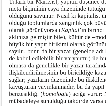
Tutarlı bir Marksist, yapıtın düşünce d
meta biçiminin eşya düzeninde tuttuğu 
olduğunu savunur. Nasıl ki kapitalist 
olduğu toplumlarda zenginlik çok büyü
olarak görünüyorsa (
Kapital
’in birinci
aklınıza gelmiştir bile), kültür de –mo
büyük bir yapıt birikimi olarak görünür;
sayılır, bunu da bir yazar (genelde adı
de kabul edilebilir bir varyanttır) ile b
olmasa da genellikle bir yazar tarafın
ilişkilendirilmesinin bu biricikliğe ka
sağlar; yazıların düzeninde bu ilişkilen
kavuşturan yayınlanmadır, bu da yapıt 
benzeşikliği (
homologie
) açığa vurur:
mübadeleye sunulduğu takdirde varsa a