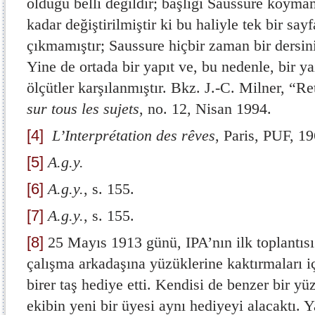
olduğu belli değildir; başlığı Saussure koymam
kadar değiştirilmiştir ki bu haliyle tek bir sa
çıkmamıştır; Saussure hiçbir zaman bir dersin
Yine de ortada bir yapıt ve, bu nedenle, bir y
ölçütler karşılanmıştır. Bkz. J.-C. Milner, “R
sur tous les sujets
, no. 12, Nisan 1994.
[4]
L’Interprétation des rêves
, Paris, PUF, 1
[5]
A.g.y.
[6]
A.g.y.
, s. 155.
[7]
A.g.y.
, s. 155.
[8]
25 Mayıs 1913 günü, IPA’nın ilk toplantısı
çalışma arkadaşına yüzüklerine kaktırmaları i
birer taş hediye etti. Kendisi de benzer bir y
ekibin yeni bir üyesi aynı hediyeyi alacaktı. 