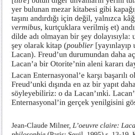
[
titre
] bütün diğer unvanların yerini tuta
yer bulunan mezar kitabesi gibi kapağı
taşını andırdığı için değil, yalnızca kâğ
vermibus
, kurtçuklara verilmiş et) andı
dilde adı olmayan bir şey dolayısıyla:
şey olarak kitap (
poublier
[yayınlayıp 
Lacan). Freud’un durumundan daha açı
Lacan’a bir Otorite’nin aleni kararı da
Lacan Enternasyonal’e karşı başarılı o
Freud’unki dışında en az bir yapıt da
söyleyebiliriz: o da Lacan’ınki. Lacan’
Enternasyonal’in gerçek yenilgisini gös
Jean-Claude Milner,
L’oeuvre claire: Laca
philosophie
(Paris: Seuil, 1995) s. 13-19