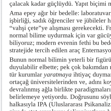
çalacak kadar güçlüydü. Yapıt biçimi 
Ama epey ağır bir bedelle: laboratuvar,
işbirliği, sadık öğrenciler ve jübileler
“vahşi çete”ye alışması gerekecekti. F
normal bilime uydurmak için var gücüyl
biliyoruz; modern evrenin fethi bu bed
stratejide tercih edilen araç Enternasyo
Bunun normal bilimin yeterli bir figü
duyulabilir elbette; pek çok bakımdan
tür kurumlar
yaratmaya
ihtiyaç duymam
ortaçağ üniversitelerinden ve, adını ko
devralınmış ağla birlikte paradigmaları
belirlemeye yetiyordu. Doğrusunu söyl
halkasıyla IPA (Uluslararası Psikanaliz