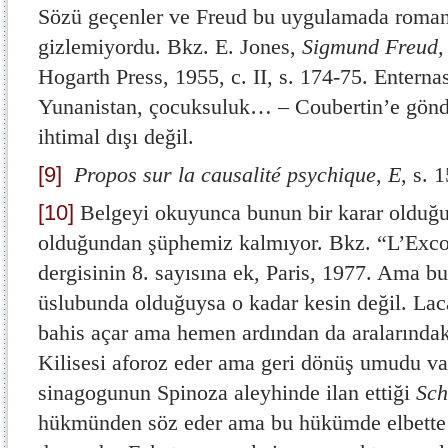
Sözü geçenler ve Freud bu uygulamada roman
gizlemiyordu. Bkz. E. Jones,
Sigmund Freud,
Hogarth Press, 1955, c. II, s. 174-75. Enterna
Yunanistan, çocuksuluk… – Coubertin’e gönd
ihtimal dışı değil.
[9]
Propos sur la causalité psychique
,
E
, s. 
[10]
Belgeyi okuyunca bunun bir karar olduğu
olduğundan şüphemiz kalmıyor. Bkz. “L’Exc
dergisinin 8. sayısına ek, Paris, 1977. Ama bu
üslubunda olduğuysa o kadar kesin değil. Lac
bahis açar ama hemen ardından da aralarındaki
Kilisesi aforoz eder ama geri dönüş umudu v
sinagogunun Spinoza aleyhinde ilan ettiği
Sc
hükmünden söz eder ama bu hükümde elbette 