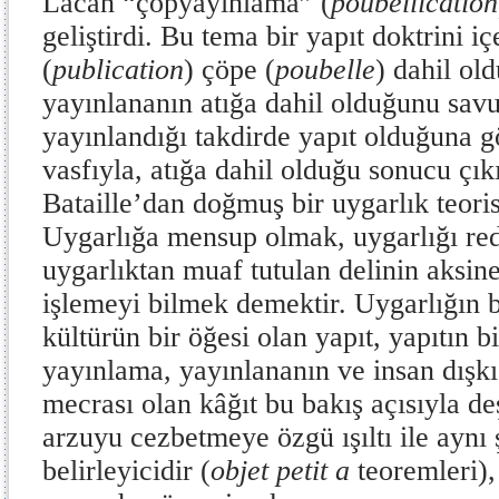
Lacan “çöpyayınlama” (
poubellication
geliştirdi. Bu tema bir yapıt doktrini i
(
publication
) çöpe (
poubelle
) dahil o
yayınlananın atığa dahil olduğunu sav
yayınlandığı takdirde yapıt olduğuna g
vasfıyla, atığa dahil olduğu sonucu çı
Bataille’dan doğmuş bir uygarlık teori
Uygarlığa mensup olmak, uygarlığı re
uygarlıktan muaf tutulan delinin aksine
işlemeyi bilmek demektir. Uygarlığın bi
kültürün bir öğesi olan yapıt, yapıtın b
yayınlama, yayınlananın ve insan dışkıs
mecrası olan kâğıt bu bakış açısıyla deş
arzuyu cezbetmeye özgü ışıltı ile ayn
belirleyicidir (
objet petit
a
teoremleri)