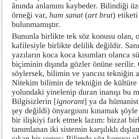
ânında anlamını kaybeder. Bilindiği ü
örneği var,
ham sanat
(
art brut
) etiket
bulunmamıştır.
Bununla birlikte tek söz konusu olan, 
kafilesiyle birlikte delilik değildir. S
yazıların koca koca kısımları olanca sü
biçiminin dışında gözler önüne serilir
söylersek, bilimin ve yancısı tekniğin a
Nitekim bilimin de tekniğin de kültür
yolundaki yinelenip duran inanışı bu 
Bilgisizlerin [
ignorant
] ya da hümanistl
şey değildi) önyargısını kınamak şöyle
bir ilişkiyi fark etmek lazım: bizzat bir
tanımlanan iki sistemin karşılıklı dışla
çıkan bir sonuç: Bilimde söz konusu ol