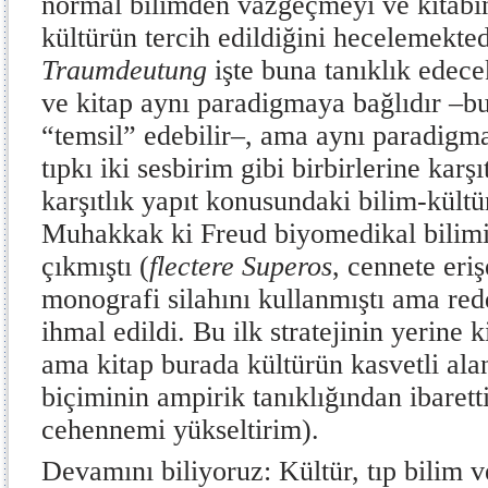
normal bilimden vazgeçmeyi ve kitabın
kültürün tercih edildiğini hecelemekted
Traumdeutung
işte buna tanıklık edece
ve kitap aynı paradigmaya bağlıdır –bu 
“temsil” edebilir–, ama aynı paradigma
tıpkı iki sesbirim gibi birbirlerine karşı
karşıtlık yapıt konusundaki bilim-kültür 
Muhakkak ki Freud biyomedikal bilimin
çıkmıştı (
flectere Superos
, cennete eri
monografi silahını kullanmıştı ama red
ihmal edildi. Bu ilk stratejinin yerine 
ama kitap burada kültürün kasvetli alan
biçiminin ampirik tanıklığından ibaretti
cehennemi yükseltirim).
Devamını biliyoruz: Kültür, tıp bilim v