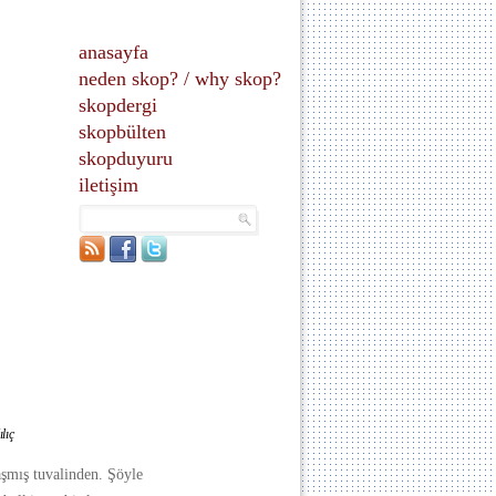
anasayfa
neden skop?
/
why skop?
skopdergi
skopbülten
skopduyuru
iletişim
lıç
şmış tuvalinden. Şöyle