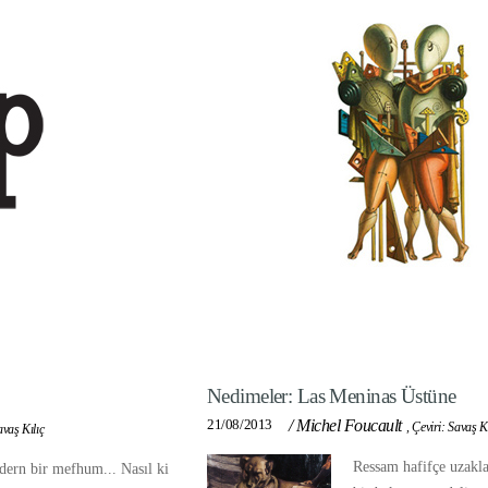
Nedimeler: Las Meninas Üstüne
21/08/2013
/
Michel Foucault
,
Çeviri: Savaş Kı
avaş Kılıç
Ressam hafifçe uzakla
ern bir mefhum... Nasıl ki