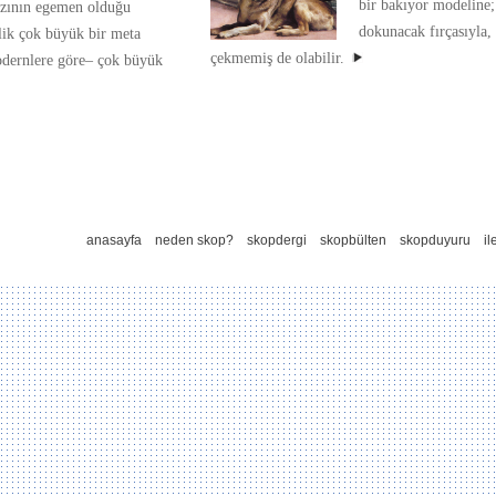
bir bakıyor modeline;
arzının egemen olduğu
dokunacak fırçasıyla,
lik çok büyük bir meta
çekmemiş de olabilir.
odernlere göre– çok büyük
anasayfa
neden skop?
skopdergi
skopbülten
skopduyuru
il