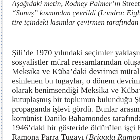
Aşağıdaki metin, Rodney Palmer’ın
Stree
“Sunuş” kısmından çevrildi (Londra: Eight
tire içindeki kısımlar çevirmen tarafından
Şili’de 1970 yılındaki seçimler yaklaş
sosyalistler müral ressamlarından oluş
Meksika ve Küba’daki devrimci müral 
esinlenen bu tugaylar, o dönem devrimc
olarak benimsendiği Meksika ve Küba’
kutuplaşmış bir toplumun bulunduğu Şil
propaganda işlevi gördü. Bunlar arasın
komünist Danilo Bahamondes tarafında
1946’daki bir gösteride öldürülen işç
Ramona Parra Tugayı (
Brigada Ramon