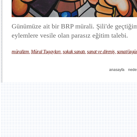
Günümüze ait bir BRP mürali. Şili'de geçtiğimi
eylemlere vesile olan parasız eğitim talebi.
müralizm
,
Müral Tugayları
,
sokak sanatı
,
sanat ve direniş
,
sanat/özgü
anasayfa
nede