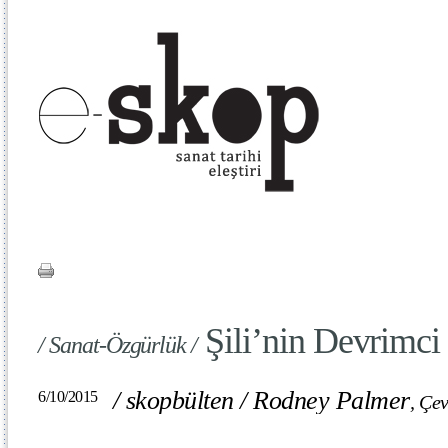
Şili’nin Devrimci
/ Sanat-Özgürlük /
/
skopbülten
/
Rodney Palmer
6/10/2015
,
Çev