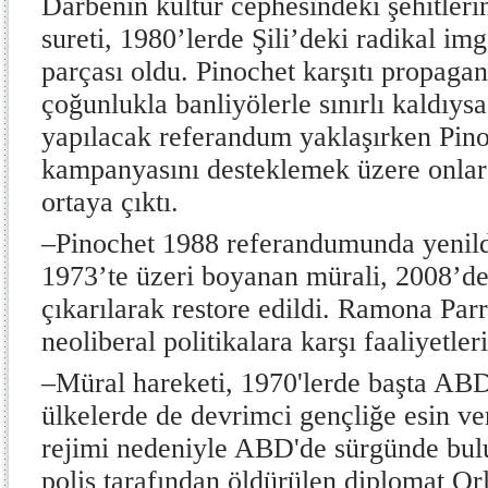
Darbenin kültür cephesindeki şehitleri
sureti, 1980’lerde Şili’deki radikal im
parçası oldu. Pinochet karşıtı propag
çoğunlukla banliyölerle sınırlı kaldıy
yapılacak referandum yaklaşırken Pin
kampanyasını desteklemek üzere onlar
ortaya çıktı.
–
Pinochet 1988 referandumunda yenild
1973’te üzeri boyanan mürali, 2008’de
çıkarılarak restore edildi.
Ramona Parr
neoliberal politikalara karşı faaliyetle
–
Müral hareketi, 1970'lerde başta AB
ülkelerde de devrimci gençliğe esin ve
rejimi nedeniyle ABD'de sürgünde bulu
polis tarafından öldürülen diplomat Or