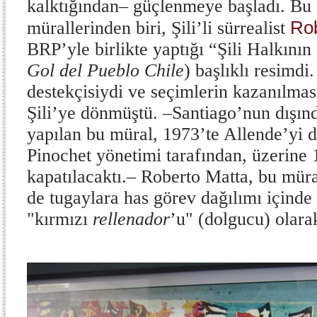
kalktığından
–
güçlenmeye başladı. Bu
Rob
mürallerinden biri, Şili’li sürrealist
BRP’yle birlikte yaptığı “Şili Halkının
Gol del Pueblo Chile
) başlıklı resimdi
destekçisiydi ve seçimlerin kazanılma
Şili’ye dönmüştü.
–
Santiago’nun dışın
yapılan bu müral, 1973’te Allende’yi 
Pinochet yönetimi tarafından, üzerine 
kapatılacaktı.
–
Roberto Matta, bu müra
de tugaylara has görev dağılımı içinde
"kırmızı
rellenador
’u"
(dolgucu) olara