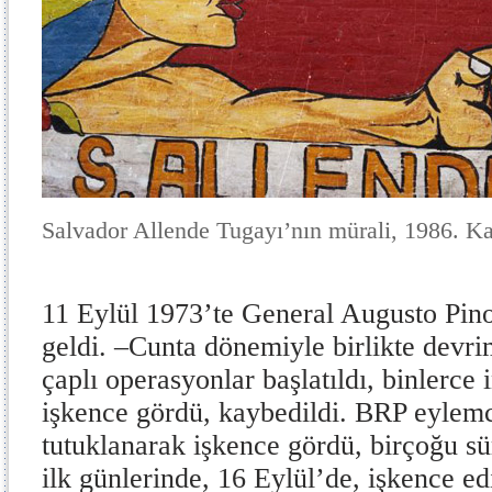
Salvador Allende Tugayı’nın mürali, 1986. K
11 Eylül 1973’te General Augusto Pin
geldi.
–
Cunta dönemiyle birlikte devri
çaplı operasyonlar başlatıldı, binlerce 
işkence gördü, kaybedildi. BRP eylem
tutuklanarak işkence gördü, birçoğu sür
ilk günlerinde, 16 Eylül’de, işkence ed