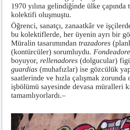
1970 yılına gelindiğinde ülke çapında
kolektifi oluşmuştu.
Öğrenci, sanatçı, zanaatkâr ve işçilerd
bu kolektiflerde, her üyenin ayrı bir g
Müralin tasarımından
trazadores
(planl
(kontürcüler) sorumluydu.
Fondeadore
boyuyor,
rellenadores
(dolgucular) figü
guardias
(muhafızlar) ise gözcülük ya
saatlerinde ve hızla çalışmak zorunda o
işbölümü sayesinde devasa müralleri k
tamamlıyorlardı.
–