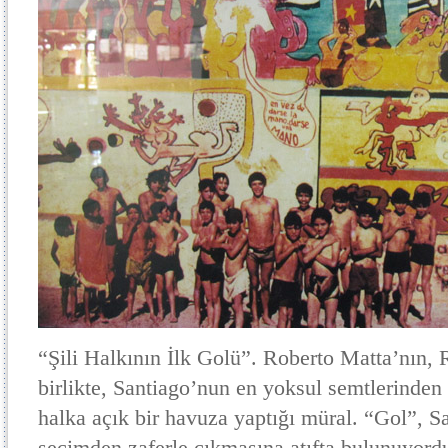
“Şili Halkının İlk Golü”. Roberto Matta’nın,
birlikte, Santiago’nun en yoksul semtlerinden 
halka açık bir havuza yaptığı müral. “Gol”, S
seçimden zaferle çıkmasına atıfta bulunuyor