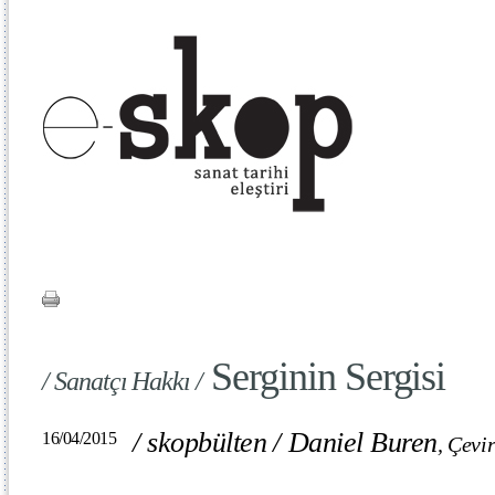
Serginin Sergisi
/ Sanatçı Hakkı /
/
skopbülten
/
Daniel Buren
16/04/2015
,
Çevir