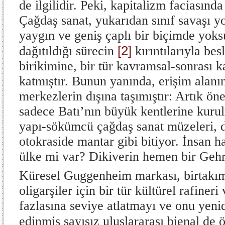
de ilgilidir. Peki, kapitalizm faciasında
Çağdaş sanat, yukarıdan sınıf savaşı y
yaygın ve geniş çaplı bir biçimde yok
[2]
dağıtıldığı sürecin
kırıntılarıyla bes
birikimine, bir tür kavramsal-sonrası kaf
katmıştır. Bunun yanında, erişim alanın
merkezlerin dışına taşımıştır: Artık ön
sadece Batı’nın büyük kentlerine ku
yapı-sökümcü çağdaş sanat müzeleri, 
otokraside mantar gibi bitiyor. İnsan h
ülke mi var? Dikiverin hemen bir Geh
Küresel Guggenheim markası, birtakı
oligarşiler için bir tür kültürel rafiner
fazlasına seviye atlatmayı ve onu yen
edinmiş sayısız uluslararası bienal de ö