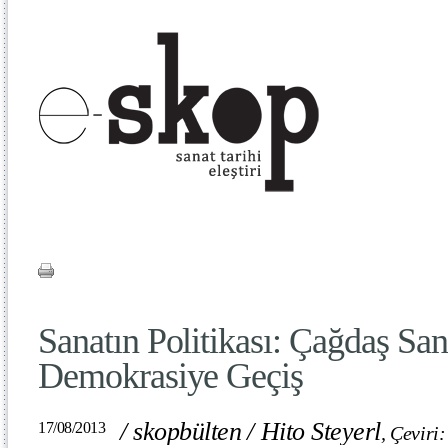
Sanatın Politikası: Çağdaş San
Demokrasiye Geçiş
/
skopbülten
/
Hito Steyerl
17/08/2013
,
Çeviri