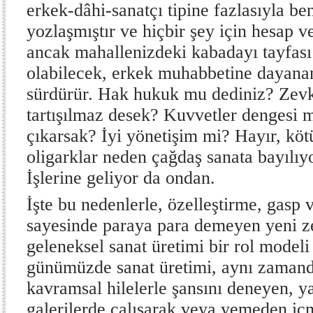
erkek-dâhi-sanatçı tipine fazlasıyla be
yozlaşmıştır ve hiçbir şey için hesap v
ancak mahallenizdeki kabadayı tayfas
olabilecek, erkek muhabbetine dayanan i
sürdürür. Hak hukuk mu dediniz? Zevk
tartışılmaz desek? Kuvvetler dengesi m
çıkarsak? İyi yönetişim mi? Hayır, kö
oligarklar neden çağdaş sanata bayılı
İşlerine geliyor da ondan.
İşte bu nedenlerle, özelleştirme, gasp
sayesinde paraya para demeyen yeni ze
geleneksel sanat üretimi bir rol modeli
günümüzde sanat üretimi, aynı zaman
kavramsal hilelerle şansını deneyen, y
galerilerde çalışarak veya yemeden iç