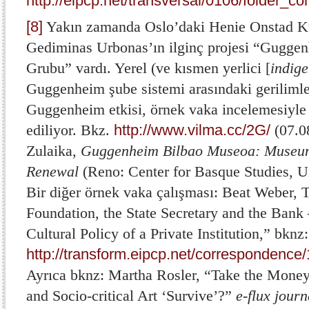
http://eipcp.net/transversal/0106/folder_co
[8]
Yakın zamanda Oslo’daki Henie Onstad K
Gediminas Urbonas’ın ilginç projesi “Gugge
Grubu” vardı. Yerel (ve kısmen yerlici [
indige
Guggenheim şube sistemi arasındaki gerilimle
Guggenheim etkisi, örnek vaka incelemesiyle 
ediliyor. Bkz.
http://www.vilma.cc/2G/
(07.0
Zulaika,
Guggenheim Bilbao Museoa: Museums
Renewal
(Reno: Center for Basque Studies, U
Bir diğer örnek vaka çalışması: Beat Weber,
Foundation, the State Secretary and the Bank 
Cultural Policy of a Private Institution,” bknz:
http://transform.eipcp.net/correspondenc
Ayrıca bknz: Martha Rosler, “Take the Money
and Socio-critical Art ‘Survive’?”
e-flux journ