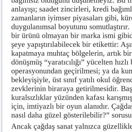
bağımsız olduğunu düşünemeyiz. Bu tip
anlayışı; saadet zincirleri, kredi bağıml
zamanların iyimser piyasaları gibi, kü
duygulanımsal boyutunu somutlaştırır. 
bir ürünü olmayan bir marka ismi gibi
şeye yapıştırılabilecek bir etikettir: Aş
kapatmaya muhtaç bölgelerin, artık bi
dönüşmüş “yaratıcılığı” yücelten hızlı 
operasyonundan geçirilmesi; ya da ku
bekleyişiyle, üst sınıf yatılı okul öğren
zevklerinin biraraya getirilmesidir. B
kuralsızlıklar yüzünden kafası karışm
için, imtiyazlı bir oyun alanıdır. Çağd
nasıl daha güzel gösterilebilir?” sorusu
Ancak çağdaş sanat yalnızca güzellikle i