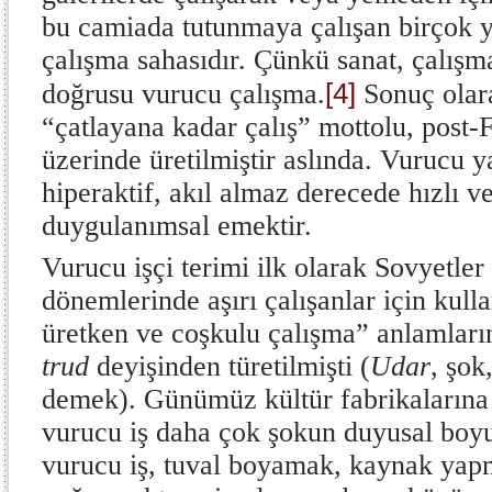
bu camiada tutunmaya çalışan birçok ye
çalışma sahasıdır. Çünkü sanat, çalışm
[4]
doğrusu vurucu çalışma.
Sonuç olara
“çatlayana kadar çalış” mottolu, post-F
üzerinde üretilmiştir aslında. Vurucu y
hiperaktif, akıl almaz derecede hızlı v
duygulanımsal emektir.
Vurucu işçi terimi ilk olarak Sovyetler
dönemlerinde aşırı çalışanlar için kull
üretken ve coşkulu çalışma” anlamları
trud
deyişinden türetilmişti (
Udar
, şok
demek). Günümüz kültür fabrikalarına 
vurucu iş daha çok şokun duyusal boyutu
vurucu iş, tuval boyamak, kaynak ya