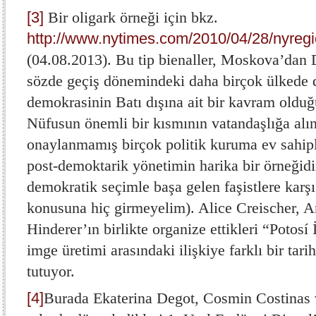
[3]
Bir oligark örneği için bkz.
http://www.nytimes.com/2010/04/28/nyregi
(04.08.2013). Bu tip bienaller, Moskova’dan
sözde geçiş dönemindeki daha birçok ülkede d
demokrasinin Batı dışına ait bir kavram old
Nüfusun önemli bir kısmının vatandaşlığa alın
onaylanmamış birçok politik kuruma ev sahipl
post-demoktarik yönetimin harika bir örneğid
demokratik seçimle başa gelen faşistlere karşı
konusuna hiç girmeyelim). Alice Creischer,
Hinderer’ın birlikte organize ettikleri “Potosí İ
imge üretimi arasındaki ilişkiye farklı bir tarih
tutuyor.
[4]
Burada Ekaterina Degot, Cosmin Costinas 