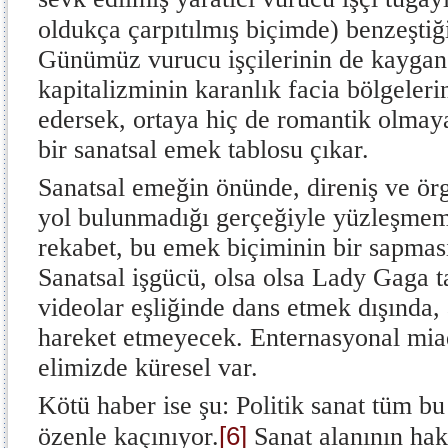
oldukça çarpıtılmış biçimde) benzeştiği
Günümüz vurucu işçilerinin de kaygan
kapitalizminin karanlık facia bölgeler
edersek, ortaya hiç de romantik olmayan
bir sanatsal emek tablosu çıkar.
Sanatsal emeğin önünde, direniş ve örg
yol bulunmadığı gerçeğiyle yüzleşmemi
rekabet, bu emek biçiminin bir sapması 
Sanatsal işgücü, olsa olsa Lady Gaga t
videolar eşliğinde dans etmek dışında,
hareket etmeyecek. Enternasyonal miad
elimizde küresel var.
Kötü haber ise şu: Politik sanat tüm bu
[6]
özenle kaçınıyor.
Sanat alanının ha