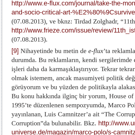
http://www.e-flux.com/journal/take-the-mon
and-socio-critical-art-%E2%80%9Csurv
(07.08.2013), ve bknz: Tirdad Zolghadr, “11th
http://www.frieze.com/issue/review/11th_is
(07.08.2013).
[9]
Nihayetinde bu metin de
e-flux
’ta reklamla
durumda. Bu reklamların, kendi sergilerimde 
işleri daha da karmaşıklaştırıyor. Tekrar tekra
olmak istemem, ancak masumiyeti politik değil
görüyorum ve bu yüzden de politikayla alaka
Bu konu hakkında ilginç bir yorum, House of
1995’te düzenlenen sempozyumda, Marco Po
yayınlanan, Luis Camnitzer’a ait “The Corrupti
Corruption”da bulunabilir. Bkz.
http://www.u
universe.de/magazin/marco-polo/s-camnit