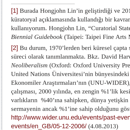
[1]
Burada Hongjohn Lin’in geliştirdiği ve 201
küratoryal açıklamasında kullandığı bir kavra
kullanıyorum. Hongjohn Lin, “Curatorial Sta
Biennial Guidebook
(Taipei: Taipei Fine Art
[2]
Bu durum, 1970’lerden beri küresel çapta
süreci olarak tanımlanmakta. Bkz. David Ha
Neoliberalism
(Oxford: Oxford University Pre
United Nations Üniversitesi’nin bünyesindek
Ekonomiler Araştırmaları’nın (UNU-WIDER),
çalışması, 2000 yılında, en zengin %1’lik kes
varlıkların %40’ına sahipken, dünya yetişkin 
sermayenin ancak %1’ine sahip olduğunu göst
http://www.wider.unu.edu/events/past-eve
events/en_GB/05-12-2006/
(4.08.2013)