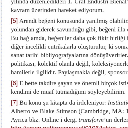
yılında düzenledikleri 1. Ural Endüstri Bienal’i
kavram üzerinden hareket ediyorum.
[5]
Arendt beğeni konusunda yanılmış olabilir
yolundan giderek savunduğu gibi, beğeni illa or
Bu bağlamda, beğeniler daha çok fikir birliği i
diğer incelikli entrikalarla oluşturulur, ki son
sanat tarihi bibliyografyalarına dönüşüverirle
politikası, kolektif olanla değil, koleksiyonerle
hamilerle ilgilidir. Paylaşmakla değil, sponsorl
[6]
Elbette takdire şayan ve önemli birçok isti
kendimi de muaf tutmadığımı söyleyebilirim.
[7]
Bu konu şu kitapta da irdeleniyor:
Institut
Alberro ve Blake Stimson (Cambridge, MA: T
Ayrıca bkz. Online i dergi
transform
’un derle