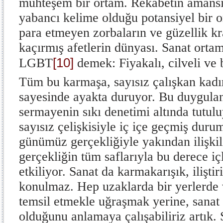
muhteşem bir ortam. Rekabetin amansı
yabancı kelime olduğu potansiyel bir 
para etmeyen zorbaların ve güzellik kra
kaçırmış afetlerin dünyası. Sanat o
[10]
LGBT
demek: Fiyakalı, cilveli ve 
Tüm bu karmaşa, sayısız çalışkan kad
sayesinde ayakta duruyor. Bu duygula
sermayenin sıkı denetimi altında tutul
sayısız çelişkisiyle iç içe geçmiş duru
günümüz gerçekliğiyle yakından ilişkil
gerçekliğin tüm saflarıyla bu derece içl
etkiliyor. Sanat da karmakarışık, iliştir
konulmaz. Hep uzaklarda bir yerlerde v
temsil etmekle uğraşmak yerine, sanat a
olduğunu anlamaya çalışabiliriz artık. 