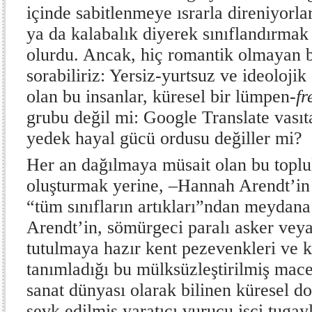
içinde sabitlenmeye ısrarla direniyorla
ya da kalabalık diyerek sınıflandırmak
olurdu. Ancak, hiç romantik olmayan b
sorabiliriz: Yersiz-yurtsuz ve ideoloji
olan bu insanlar, küresel bir lümpen-
fr
grubu değil mi: Google Translate vasıta
yedek hayal gücü ordusu değiller mi?
Her an dağılmaya müsait olan bu toplul
oluşturmak yerine, –Hannah Arendt’in 
“tüm sınıfların artıkları”ndan meydana 
Arendt’in, sömürgeci paralı asker veya
tutulmaya hazır kent pezevenkleri ve k
tanımladığı bu mülksüzleştirilmiş mac
sanat dünyası olarak bilinen küresel do
sevk edilmiş yaratıcı vurucu işçi tugayl