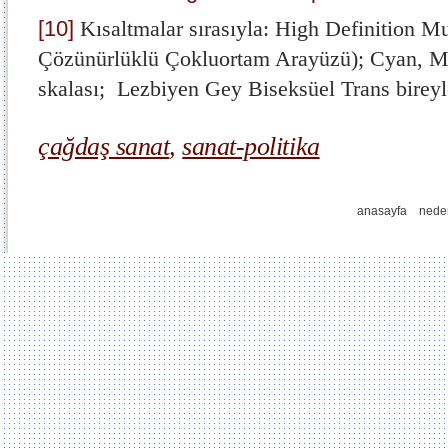
[10]
Kısaltmalar sırasıyla: High Definition M
Çözünürlüklü Çokluortam Arayüzü); Cyan, M
skalası; Lezbiyen Gey Biseksüel Trans bireyle
çağdaş sanat
,
sanat-politika
anasayfa
nede