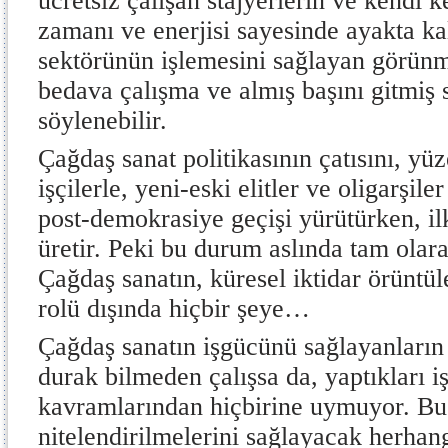
ücretsiz çalışan stajyerlerin ve kendi 
zamanı ve enerjisi sayesinde ayakta ka
sektörünün işlemesini sağlayan görün
bedava çalışma ve almış başını gitmiş
söylenebilir.
Çağdaş sanat politikasının çatısını, yü
işçilerle, yeni-eski elitler ve oligarşile
post-demokrasiye geçişi yürütürken, il
üretir. Peki bu durum aslında tam olar
Çağdaş sanatın, küresel iktidar örüntü
rolü dışında hiçbir şeye…
Çağdaş sanatın işgücünü sağlayanları
durak bilmeden çalışsa da, yaptıkları 
kavramlarından hiçbirine uymuyor. Bu k
nitelendirilmelerini sağlayacak herhang