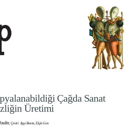
pyalanabildiği Çağda Sanat
zliğin Üretimi
oulin
,
Çeviri: Ayşe Boren, Elçin Gen