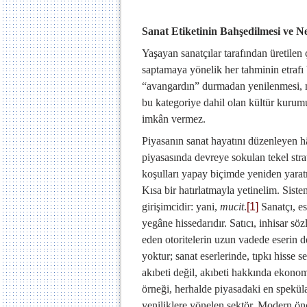
Sanat Etiketinin Bahşedilmesi ve N
Yaşayan sanatçılar tarafından üretilen 
saptamaya yönelik her tahminin etrafı be
“avangardın” durmadan yenilenmesi, me
bu kategoriye dahil olan kültür kurum
imkân vermez.
Piyasanın sanat hayatını düzenleyen 
piyasasında devreye sokulan tekel strat
koşulları yapay biçimde yeniden yarat
Kısa bir hatırlatmayla yetinelim. Siste
girişimcidir: yani,
mucit
.
[1]
Sanatçı, es
yegâne hissedarıdır. Satıcı, inhisar söz
eden otoritelerin uzun vadede eserin de
yoktur; sanat eserlerinde, tıpkı hisse s
akıbeti değil, akıbeti hakkında ekon
örneği, herhalde piyasadaki en spekülat
yeniliklere yönelen sektör. Modern ön