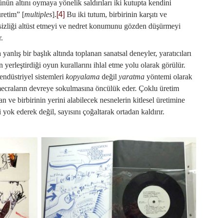
sünün altını oymaya yönelik saldırıları iki kutupta kendini
üretim” [
multiples
].
[4]
Bu iki tutum, birbirinin karşıtı ve
rsizliği altüst etmeyi ve nedret konumunu gözden düşürmeyi
.
anlış bir başlık altında toplanan sanatsal deneyler, yaratıcıları
n yerleştirdiği oyun kurallarını ihlal etme yolu olarak görülür.
endüstriyel sistemleri
kopyalama
değil
yaratma
yöntemi olarak
mecraların devreye sokulmasına öncülük eder. Çoklu üretim
an ve birbirinin yerini alabilecek nesnelerin kitlesel üretimine
i yok ederek değil, sayısını çoğaltarak ortadan kaldırır.