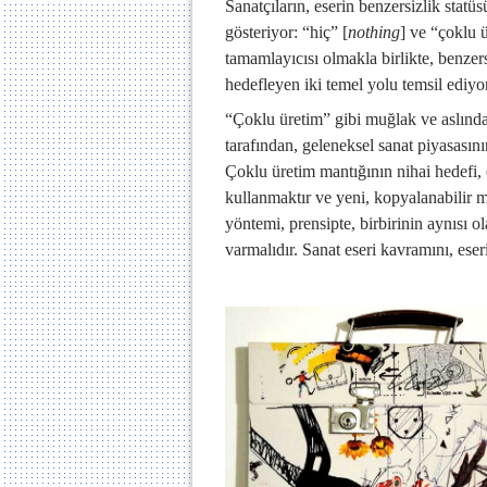
Sanatçıların, eserin benzersizlik statü
gösteriyor: “hiç” [
nothing
] ve “çoklu 
tamamlayıcısı olmakla birlikte, benze
hedefleyen iki temel yolu temsil ediyor
“Çoklu üretim” gibi muğlak ve aslında y
tarafından, geleneksel sanat piyasasını
Çoklu üretim mantığının nihai hedefi, 
kullanmaktır ve yeni, kopyalanabilir 
yöntemi, prensipte, birbirinin aynısı ol
varmalıdır. Sanat eseri kavramını, eser