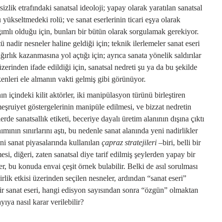
zlik etrafındaki sanatsal ideoloji; yapay olarak yaratılan sanatsal
yükseltmedeki rolü; ve sanat eserlerinin ticari eşya olarak
ğımlı olduğu için, bunları bir bütün olarak sorgulamak gerekiyor.
 nadir nesneler haline geldiği için; teknik ilerlemeler sanat eseri
rlık kazanmasına yol açtığı için; ayrıca sanata yönelik saldırılar
erinden ifade edildiği için, sanatsal nedreti şu ya da bu şekilde
enleri ele almanın vakti gelmiş gibi görünüyor.
n içindeki kilit aktörler, iki manipülasyon türünü birleştiren
 meşruiyet göstergelerinin manipüle edilmesi, ve bizzat nedretin
e sanatsallık etiketi, beceriye dayalı üretim alanının dışına çıktı
ımının sınırlarını aştı, bu nedenle sanat alanında yeni nadirlikler
ni sanat piyasalarında kullanılan
çapraz stratejileri
–biri, belli bir
esi, diğeri, zaten sanatsal diye tarif edilmiş şeylerden yapay bir
r, bu konuda envai çeşit örnek bulabilir. Belki de asıl sorulması
lik etkisi üzerinden seçilen nesneler, ardından “sanat eseri”
 bir sanat eseri, hangi edisyon sayısından sonra “özgün” olmaktan
yıya nasıl karar verilebilir?