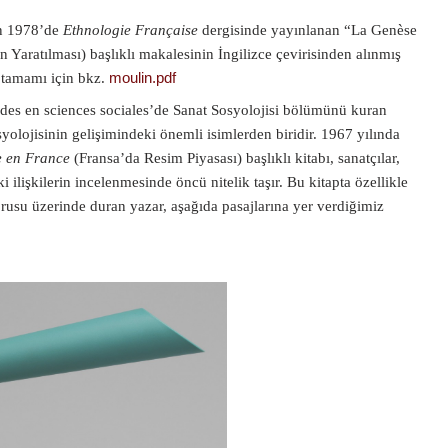
n 1978’de
Ethnologie Française
dergisinde yayınlanan “La Genèse
in Yaratılması) başlıklı makalesinin İngilizce çevirisinden alınmış
n tamamı için bkz.
moulin.pdf
tudes en sciences sociales’de Sanat Sosyolojisi bölümünü kuran
olojisinin gelişimindeki önemli isimlerden biridir. 1967 yılında
e en France
(Fransa’da Resim Piyasası) başlıklı kitabı, sanatçılar,
i ilişkilerin incelenmesinde öncü nitelik taşır. Bu kitapta özellikle
orusu üzerinde duran yazar, aşağıda pasajlarına yer verdiğimiz