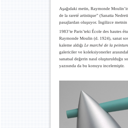
Aşağıdaki metin, Raymonde Moulin’i
de la rareté artistique” (Sanatta Nedret
pasajlardan oluşuyor. İngilizce metni
1983’te Paris’teki École des hautes é
Raymonde Moulin (d. 1924), sanat sosy
kaleme aldığı
Le marché de la peintur
galericiler ve koleksiyonerler arasındak
sanatsal değerin nasıl oluşturulduğu s
yazısında da bu konuyu incelemiştir.