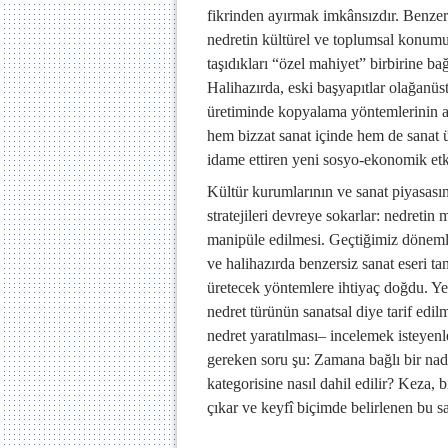
fikrinden ayırmak imkânsızdır. Benzersi
nedretin kültürel ve toplumsal konumu 
taşıdıkları “özel mahiyet” birbirine ba
Halihazırda, eski başyapıtlar olağanüstü
üretiminde kopyalama yöntemlerinin ağı
hem bizzat sanat içinde hem de sanat üz
idame ettiren yeni sosyo-ekonomik etk
Kültür kurumlarının ve sanat piyasasını
stratejileri devreye sokarlar: nedretin
manipüle edilmesi. Geçtiğimiz dönemlerd
ve halihazırda benzersiz sanat eseri tan
üretecek yöntemlere ihtiyaç doğdu. Ye
nedret türünün sanatsal diye tarif edilm
nedret yaratılması– incelemek isteyenle
gereken soru şu: Zamana bağlı bir nadir
kategorisine nasıl dahil edilir? Keza,
çıkar ve keyfî biçimde belirlenen bu sa