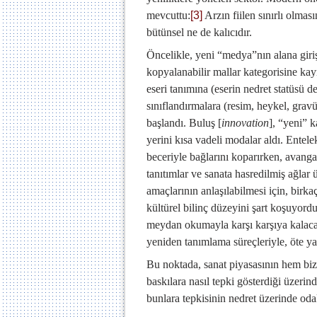
mevcuttu:
[3]
Arzın fiilen sınırlı olmas
bütünsel ne de kalıcıdır.
Öncelikle, yeni “medya”nın alana girişi
kopyalanabilir mallar kategorisine kay
eseri tanımına (eserin nedret statüsü d
sınıflandırmalara (resim, heykel, gra
başlandı. Buluş [
innovation
], “yeni” 
yerini kısa vadeli modalar aldı. Entel
beceriyle bağlarını koparırken, avangar
tanıtımlar ve sanata hasredilmiş ağla
amaçlarının anlaşılabilmesi için, birk
kültürel bilinç düzeyini şart koşuyordu.
meydan okumayla karşı karşıya kalacakt
yeniden tanımlama süreçleriyle, öte y
Bu noktada, sanat piyasasının hem bizz
baskılara nasıl tepki gösterdiği üzeri
bunlara tepkisinin nedret üzerinde oda