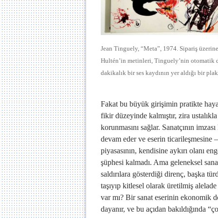
Jean Tinguely, “Meta”, 1974. Sipariş üzerine
Hultén’in metinleri, Tinguely’nin otomatik 
dakikalık bir ses kaydının yer aldığı bir pla
Fakat bu büyük girişimin pratikte ha
fikir düzeyinde kalmıştır, zira ustalık
korunmasını sağlar. Sanatçının imzası
devam eder ve eserin ticarileşmesine 
piyasasının, kendisine aykırı olanı e
şüphesi kalmadı. Ama geleneksel sanat 
saldırılara gösterdiği direnç, başka t
taşıyıp kitlesel olarak üretilmiş alelad
var mı? Bir sanat eserinin ekonomik değ
dayanır, ve bu açıdan bakıldığında “ço