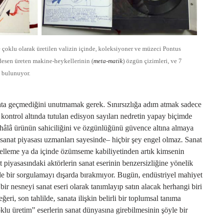
 çoklu olarak üretilen valizin içinde, koleksiyoner ve müzeci Pontus
desen üreten makine-heykellerinin (
meta-matik
) özgün çizimleri, ve 7
k bulunuyor.
yata geçmediğini unutmamak gerek. Sınırsızlığa adım atmak sadece
la kontrol altında tutulan edisyon sayıları nedretin yapay biçimde
 hâlâ ürünün sahiciliğini ve özgünlüğünü güvence altına almaya
–sanat piyasası uzmanları sayesinde– hiçbir şey engel olmaz. Sanat
ngelleme ya da içinde özümseme kabiliyetinden artık kimsenin
piyasasındaki aktörlerin sanat eserinin benzersizliğine yönelik
ürde bir sorgulamayı dışarda bırakmıyor. Bugün, endüstriyel mahiyet
e bir nesneyi sanat eseri olarak tanımlayıp satın alacak herhangi biri
eri, son tahlilde, sanata ilişkin belirli bir toplumsal tanıma
klu üretim” eserlerin sanat dünyasına girebilmesinin şöyle bir