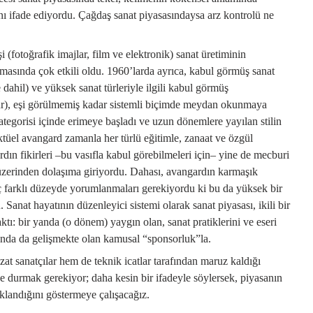
ını ifade ediyordu. Çağdaş sanat piyasasındaysa arz kontrolü ne
 (fotoğrafik imajlar, film ve elektronik) sanat üretiminin
masında çok etkili oldu. 1960’larda ayrıca, kabul görmüş sanat
e dahil) ve yüksek sanat türleriyle ilgili kabul görmüş
vür), eşi görülmemiş kadar sistemli biçimde meydan okunmaya
kategorisi içinde erimeye başladı ve uzun dönemlere yayılan stilin
ektüel avangard zamanla her türlü eğitimle, zanaat ve özgül
dın fikirleri –bu vasıfla kabul görebilmeleri için– yine de mecburi
r üzerinden dolaşıma giriyordu. Dahası, avangardın karmaşık
aç farklı düzeyde yorumlanmaları gerekiyordu ki bu da yüksek bir
 Sanat hayatının düzenleyici sistemi olarak sanat piyasası, ikili bir
ı: bir yanda (o dönem) yaygın olan, sanat pratiklerini ve eseri
anda da gelişmekte olan kamusal “sponsorluk”la.
at sanatçılar hem de teknik icatlar tarafından maruz kaldığı
nde durmak gerekiyor; daha kesin bir ifadeyle söylersek, piyasanın
klandığını göstermeye çalışacağız.