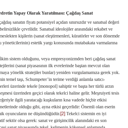
edretin Yapay Olarak Yaratılması: Çağdaş Sanat
çağdaş sanatın fiyatı potansiyel açıdan sınırsızdır ve sanatsal değeri
lirsizlikle çevrilidir. Sanatsal ideolojiler arasındaki rekabet ve
slekten kişilerin (sanat eleştirmenleri, küratörler ve son dönemde
u yöneticilerinin) estetik yargı konusunda mutabakata varmalarına
hâkim sistem olduğunu, veya empresyonizmden beri çağdaş sanat
ejilerini (sanat piyasasının ilk evrelerinde baştan mevcut olan
maya yönelik stratejiler bunlar) yeniden vurgulamamıza gerek yok.
min temel taşı, Schumpeter’in terime verdiği anlamla satıcı-
erleri üzerinde tekele [monopol] sahiptir ve başta her türlü arzın
leşmesi üzerinden geçici olarak tekelci haline gelir. Meşruiyeti tesis
ğeriyle ilgili yaratacağı kuşkuların kısa vadede hiçbir etkisi
enetlerinde olduğu gibi, ayna etkisi geçerlidir: Önemli olan eserin
omik oyuncuların ne düşündüğüdür.
[2]
Tekelci sistemin en iyi
if sektör olsa gerek: sanat ve girişimcilik alanındaki en son
cesi sanat piyasasında tekel, kelimenin kökensel anlamında