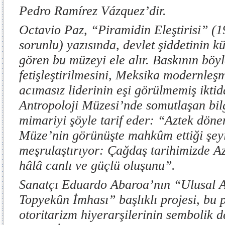
Pedro Ramírez Vázquez’dir.
Octavio Paz, “Piramidin Eleştirisi” (19
sorunlu) yazısında, devlet şiddetinin kül
gören bu müzeyi ele alır. Baskının böyl
fetişleştirilmesini, Meksika modernleş
acımasız liderinin eşi görülmemiş iktid
Antropoloji Müzesi’nde somutlaşan bilgi
mimariyi şöyle tarif eder: “Aztek döne
Müze’nin görünüşte mahkûm ettiği şeyi
meşrulaştırıyor: Çağdaş tarihimizde 
hâlâ canlı ve güçlü oluşunu”.
Sanatçı Eduardo Abaroa’nın “Ulusal A
Topyekûn İmhası” başlıklı projesi, bu p
otoritarizm hiyerarşilerinin sembolik d