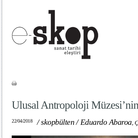
Ulusal Antropoloji Müzesi’ni
/
skopbülten
/
Eduardo Abaroa
22/04/2018
,
Ç