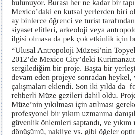
bulunuyor. Burası her ne kadar bir tap
Mexico’daki en kutsal yerlerden biri 
ay binlerce öğrenci ve turist tarafında
siyaset elitleri, arkeoloji veya antropo
ilgisi olmasa da pek çok etkinlik için b
“Ulusal Antropoloji Müzesi’nin Topyek
2012’de Mexico City’deki Kurimanzutt
sergilediğim bir proje. Başta bir yerle
devam eden projeye sonradan heykel, v
çalışmaları eklendi. Son iki yılda da f
rehberli Müze gezileri dahil oldu. Proj
Müze’nin yıkılması için atılması gere
profesyonel bir yıkım uzmanına danışıl
güvenlik önlemleri saptandı, ve yıkım 
dönüşümü, nakliye vs. gibi öğeler opti