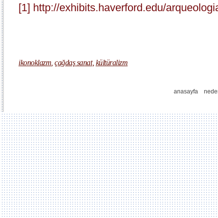
[1]
http://exhibits.haverford.edu/arqueolog
ikonoklazm
,
çağdaş sanat
,
kültüralizm
anasayfa
nede