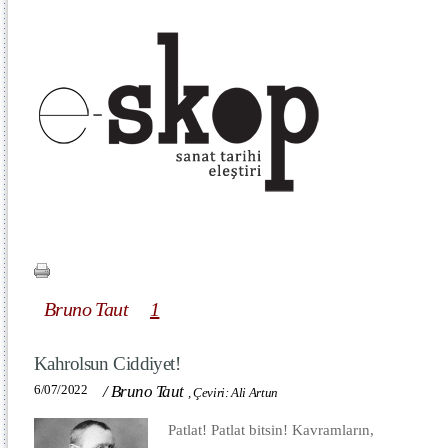
Bruno Taut
1
Kahrolsun Ciddiyet!
6/07/2022
/
Bruno Taut
,
Çeviri: Ali Artun
Patlat! Patlat bitsin! Kavramların,