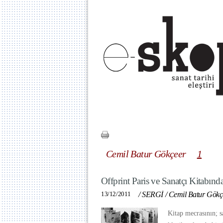
Cemil Batur Gökçeer
1
Offprint Paris ve Sanatçı Kitabında
13/12/2011
/
SERGİ
/
Cemil Batur Gökç
Kitap mecrasının; sa