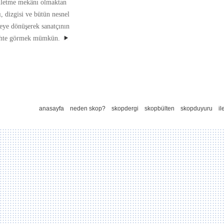
 iletme mekânı olmaktan
ı, dizgisi ve bütün nesnel
neye dönüşerek sanatçının
tarihte görmek mümkün.
anasayfa
neden skop?
skopdergi
skopbülten
skopduyuru
il