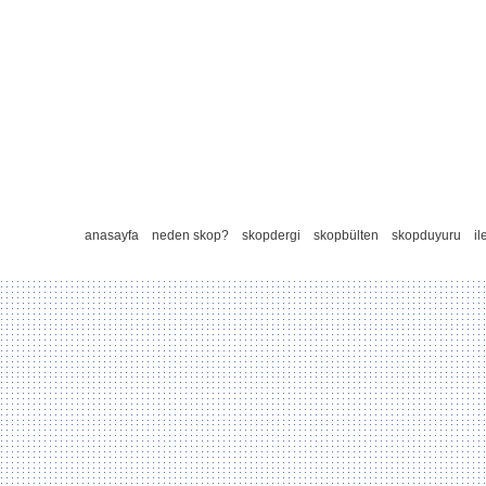
anasayfa
neden skop?
skopdergi
skopbülten
skopduyuru
il