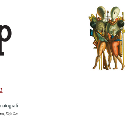
1
matografi
rtun, Elçin Gen