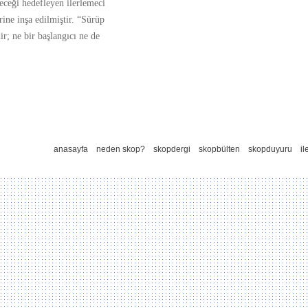
leceği hedefleyen ilerlemeci
rine inşa edilmiştir. “Sürüp
r; ne bir başlangıcı ne de
anasayfa
neden skop?
skopdergi
skopbülten
skopduyuru
il