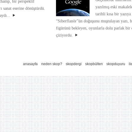
hamp, bir perspektif
yazılmış eski makalele
rı sanat eserine dönüştürdü.
tarihli kısa bir yazıya
aydı...
“Siberflanör”ün doğuşunu muştulayan yazı, b
figürünü bekleyen, oyunlarla dolu parlak bir 
çiziyordu.
anasayfa
neden skop?
skopdergi
skopbülten
skopduyuru
il