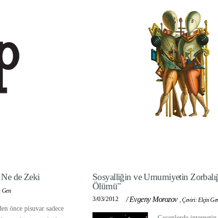
 Ne de Zeki
Sosyalliğin ve Umumiyetin Zorbalığ
Ölümü"
n Gen
3/03/2012
/
Evgeny Morozov
,
Çeviri: Elçin Ge
en önce pisuvar sadece
Geçenlerde internetin