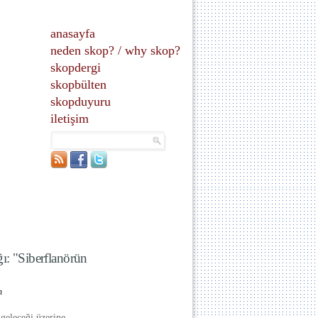
anasayfa
neden skop?
/
why skop?
skopdergi
skopbülten
skopduyuru
iletişim
ı: "Siberflanörün
n
 geleceği üzerine