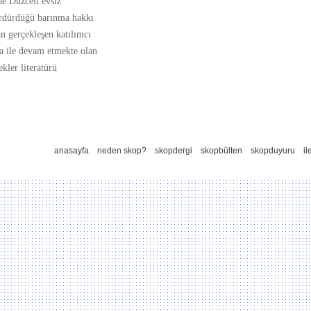
de Düzceli evsiz
rdürdüğü barınma hakkı
n gerçekleşen katılımcı
a ile devam etmekte olan
kler literatürü
anasayfa
neden skop?
skopdergi
skopbülten
skopduyuru
il