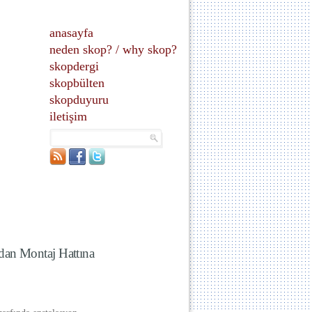
anasayfa
neden skop?
/
why skop?
skopdergi
skopbülten
skopduyuru
iletişim
dan Montaj Hattına