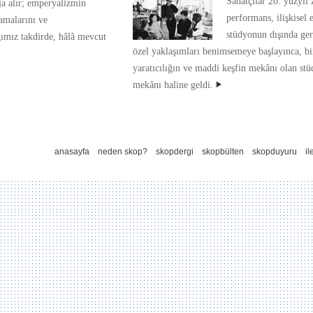
Sanatçılar 20. yüzyıl 
aja alır; emperyalizmin
performans, ilişkisel 
lamalarını ve
stüdyonun dışında ge
ığımız takdirde, hâlâ mevcut
özel yaklaşımları benimsemeye başlayınca, bi
yaratıcılığın ve maddi keşfin mekânı olan st
mekânı haline geldi.
anasayfa
neden skop?
skopdergi
skopbülten
skopduyuru
il