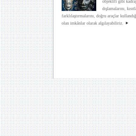
objektifi gibi kadr
dışlamalarını, kısıt
farklılaştırmalarını, doğru araçlar kulland
olan imkânlar olarak algılayabiliriz.