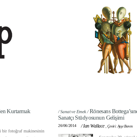
den Kurtarmak
Rönesans Bottega’sın
/ Sanat ve Emek /
Sanatçı Stüdyosunun Gelişimi
26/06/2014
/
Ian Wallace
,
Çeviri: Ayşe Boren
 bir fotoğraf makinesinin