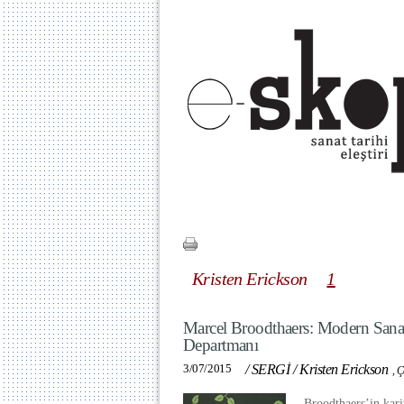
Kristen Erickson
1
Marcel Broodthaers: Modern Sanat
Departmanı
3/07/2015
/
SERGİ
/
Kristen Erickson
,
Ç
Broodthaers’in kar