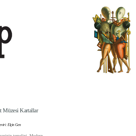
 Müzesi Kartallar
eviri: Elçin Gen
iyerinin temelini, Modern