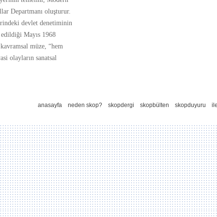
lar Departmanı oluşturur.
rindeki devlet denetiminin
o edildiği Mayıs 1968
u kavramsal müze, “hem
asi olayların sanatsal
anasayfa
neden skop?
skopdergi
skopbülten
skopduyuru
il