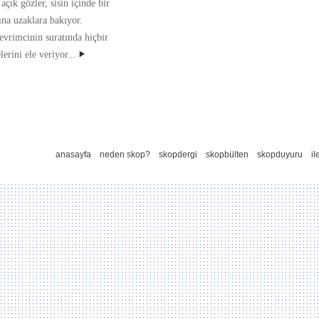
açık gözler, sisin içinde bir
ına uzaklara bakıyor.
evrimcinin suratında hiçbir
rini ele veriyor...
anasayfa
neden skop?
skopdergi
skopbülten
skopduyuru
il