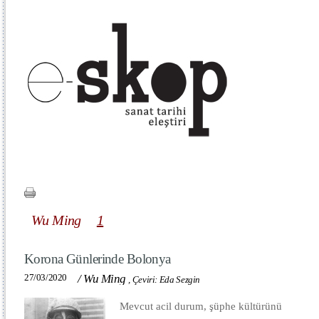
Wu Ming
1
Korona Günlerinde Bolonya
27/03/2020
/
Wu Ming
,
Çeviri: Eda Sezgin
Mevcut acil durum, şüphe kültürünü