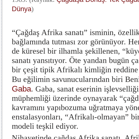
Dünya
)
“Çağdaş Afrika sanatı” isminin, özelli
bağlamında tutması zor görünüyor. He
de küresel bir ilhamla şekillenen, “küy
sanatı yansıtıyor. Öte yandan bugün ç
bir çeşit tipik Afrikalı kimliğin reddin
Bu eğilimin savunucularından biri Beni
Gaba
. Gaba, sanat eserinin işlevselliğ
müphemliği üzerinde oynayarak “çağda
kavramını yapıbozuma uğratmaya yönel
enstalasyonları, “Afrikalı-olmayan” bir
modeli teşkil ediyor.
Nihayetinde çağdaş Afrika sanatı, Afr