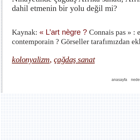
dahil etmenin bir yolu değil mi?
« L’art nègre ?
Kaynak:
Connais pas » : e
contemporain ?
Görseller tarafımızdan ekl
kolonyalizm
,
çağdaş sanat
anasayfa
nede