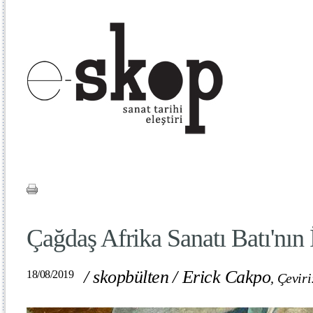
Çağdaş Afrika Sanatı Batı'nın 
/
skopbülten
/
Erick Cakpo
18/08/2019
,
Çeviri