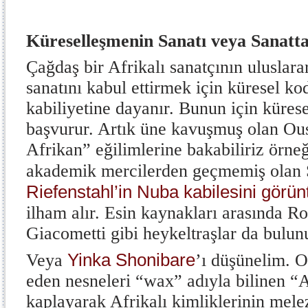
Küreselleşmenin Sanatı veya Sanatta
Çağdaş bir Afrikalı sanatçının uluslarar
sanatını kabul ettirmek için küresel ko
kabiliyetine dayanır. Bunun için kürese
başvurur. Artık üne kavuşmuş olan O
Afrikan” eğilimlerine bakabiliriz örne
akademik mercilerden geçmemiş olan S
Riefenstahl’in Nuba kabilesini görünt
ilham alır. Esin kaynakları arasında R
Giacometti gibi heykeltraşlar da bulun
Yinka Shonibare
Veya
’ı düşünelim. O
eden nesneleri “wax” adıyla bilinen “
kaplayarak Afrikalı kimliklerinin mele