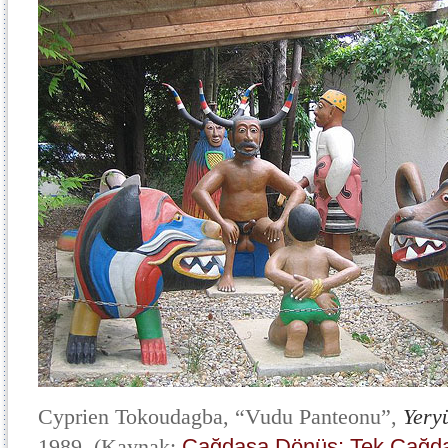
Cyprien Tokoudagba, “Vudu Panteonu”,
Yery
1989. (Kaynak:
Çağdaşa Dönüş: Tek Çağda