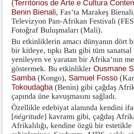
(Territórios de Arte e Cultura Cont
Benin Bienali
, Fas’ta Marakeş Bienal
Televizyon Pan-Afrikan Festivali (
Fotoğraf Buluşmaları (Mali).
Bu etkinliklerin amacı dünyanın dört b
bir kitleye, tıpkı Batı gibi tüm sanatsa
yenileyen ve yaratan bir Afrika’nın m
Ousmane 
göstermek. Bu etkinlikler
Samba
Samuel Fosso
(Kongo),
(Kam
Tokoudagba
(Benin) gibi çağdaş Afrik
çapında üne kavuşmasını sağladı.
Özellikle edebiyat alanında kendini if
[
négritude
] kavramı gibi, çağdaş Afrika
Afrikalılığı, kendine özgü bir estetikle