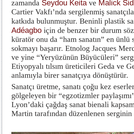
Seydou Keita
Malick Sid
zamanda
ve
Cartier Vakfı’nda sergilenmiş sanatçıl
katkıda bulunmuştur. Beninli plastik s
Adéagbo
için de benzer bir durum söz
küratör onu da “ham sanatın” en ünlü s
sokmayı başarır. Etnolog Jacques Merc
ve yine “Yeryüzünün Büyücüleri” serg
Etiyopyalı tılsım üreticileri Geda ve
anlamıyla birer sanatçıya dönüştürür.
Sanatçı üretme, sanatı çoğu kez eserler
gölgeleyen bir “egzotizmler paylaşımı”
Lyon’daki çağdaş sanat bienali kapsa
Martin tarafından düzenlenen serginin 