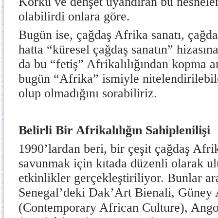
Korku ve dehşet uyandıran bu nesneler
olabilirdi onlara göre.
Bugün ise, çağdaş Afrika sanatı, çağda
hatta “küresel çağdaş sanatın” hizasın
da bu “fetiş” Afrikalılığından kopma a
bugün “Afrika” ismiyle nitelendirilebi
olup olmadığını sorabiliriz.
Belirli Bir Afrikalılığın Sahiplenilişi
1990’lardan beri, bir çeşit çağdaş Afrik
savunmak için kıtada düzenli olarak ul
etkinlikler gerçekleştiriliyor. Bunlar a
Senegal’deki Dak’Art Bienali, Güney
(Contemporary African Culture), Ang