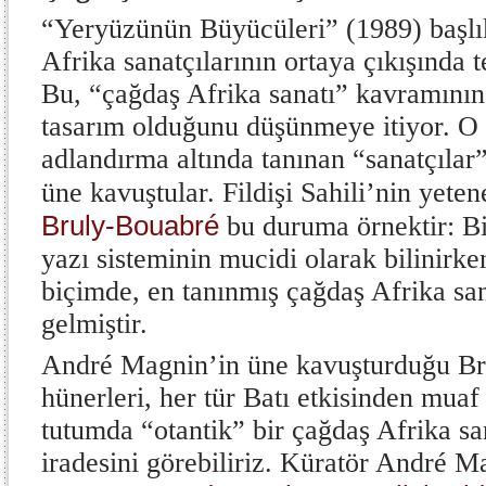
“Yeryüzünün Büyücüleri” (1989) başlık
Afrika sanatçılarının ortaya çıkışında t
Bu, “çağdaş Afrika sanatı” kavramının 
tasarım olduğunu düşünmeye itiyor. O 
adlandırma altında tanınan “sanatçılar”
üne kavuştular. Fildişi Sahili’nin yete
Bruly-Bouabré
bu duruma örnektir: B
yazı sisteminin mucidi olarak bilinirken
biçimde, en tanınmış çağdaş Afrika san
gelmiştir.
André Magnin’in üne kavuşturduğu Br
hünerleri, her tür Batı etkisinden muaf
tutumda “otantik” bir çağdaş Afrika sa
iradesini görebiliriz. Küratör André M