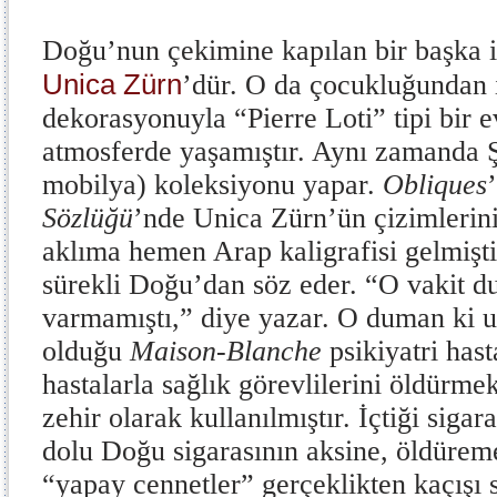
Doğu’nun çekimine kapılan bir başka is
Unica Zürn
’dür. O da çocukluğundan i
dekorasyonuyla “Pierre Loti” tipi bir 
atmosferde yaşamıştır. Aynı zamanda Şa
mobilya) koleksiyonu yapar.
Obliques
Sözlüğü
’nde Unica Zürn’ün çizimlerin
aklıma hemen Arap kaligrafisi gelmişti
sürekli Doğu’dan söz eder. “O vakit
varmamıştı,” diye yazar. O duman ki u
olduğu
Maison-Blanche
psikiyatri has
hastalarla sağlık görevlilerini öldürme
zehir olarak kullanılmıştır. İçtiği siga
dolu Doğu sigarasının aksine, öldüre
“yapay cennetler” gerçeklikten kaçışı 