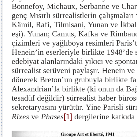
Bonnefoy, Michaux, Serbanne ve Char’ı
genç Mısırlı sürrealistlerin çalışmaları 
Kâmil, Rafi, Tilmisani, Yunan ve İkbal
eşi). Yunan; Camus, Kafka ve Rimbaud
çizimleri ve yağlıboya resimleri Paris’
Henein’in eserleriyle birlikte 1948’de 
edebiyat alanlarındaki yıkıcı ve sponta
sürrealist serüveni paylaşır. Henein v
dönerek Breton’un grubuyla birlikte faa
Alexandrian’la birlikte (ki onun da B
tesadüf değildir) sürrealist haber büro
sekretaryasını yürütür. Yine Parisli sürr
[1]
Rixes
ve
Phases
dergilerine katkıd