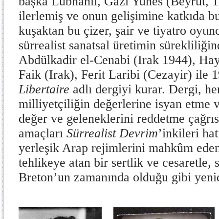
başka Lübnanlı, Gazi Yunes (Beyrut, 19
ilerlemiş ve onun gelişimine katkıda b
kuşaktan bu çizer, şair ve tiyatro oyu
sürrealist sanatsal üretimin sürekliliğin
Abdülkadir el-Cenabi (Irak 1944), Ha
Faik (Irak), Ferit Laribi (Cezayir) ile
Libertaire
adlı
dergiyi kurar. Dergi, he
milliyetçiliğin değerlerine isyan etm
değer ve geleneklerini reddetme çağrı
amaçları
Sürrealist Devrim
’inkileri hat
yerleşik Arap rejimlerini mahkûm eden
tehlikeye atan bir sertlik ve cesaretle, 
Breton’un zamanında olduğu gibi yenid