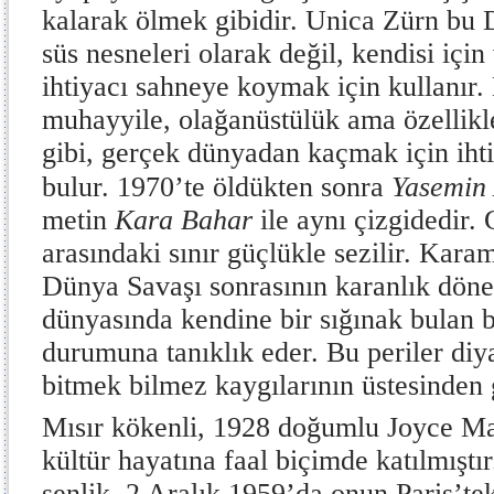
kalarak ölmek gibidir. Unica Zürn bu 
süs nesneleri olarak değil, kendisi içi
ihtiyacı sahneye koymak için kullanır.
muhayyile, olağanüstülük ama özellikle
gibi, gerçek dünyadan kaçmak için iht
bulur. 1970’te öldükten sonra
Yasemin
metin
Kara Bahar
ile aynı çizgidedir.
arasındaki sınır güçlükle sezilir. Kara
Dünya Savaşı sonrasının karanlık döne
dünyasında kendine bir sığınak bulan b
durumuna tanıklık eder. Bu periler di
bitmek bilmez kaygılarının üstesinden 
Mısır kökenli, 1928 doğumlu Joyce Man
kültür hayatına faal biçimde katılmıştı
şenlik, 2 Aralık 1959’da onun Paris’tek