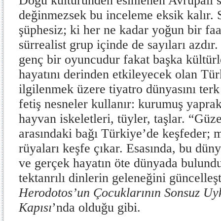
Doğu kültüründen esinlenen Avrupalı sü
değinmezsek bu inceleme eksik kalır. S
şüphesiz; ki her ne kadar yoğun bir faa
sürrealist grup içinde de sayıları azdır
genç bir oyuncudur fakat başka kültürle
hayatını derinden etkileyecek olan Tür
ilgilenmek üzere tiyatro dünyasını terk
fetiş nesneler kullanır: kurumuş yaprak
hayvan iskeletleri, tüyler, taşlar. “Güz
arasındaki bağı Türkiye’de keşfeder; m
rüyaları keşfe çıkar. Esasında, bu düny
ve gerçek hayatın öte dünyada bulundu
tektanrılı dinlerin geleneğini güncelleşti
Herodotos’un Çocuklarının Sonsuz Uy
Kapısı
’nda olduğu gibi.