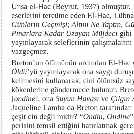
Ünsa el-Hac (Beyrut, 1937) olmuştur.
eserlerini tercüme eden El-Hac, Lübn
Günlerin Geçmişi
;
Altını Ne Yaptın, G
Pınarlara Kadar Uzayan Müjdeci
gibi 
yayınlayarak seleflerinin çalışmaların
vazgeçmez.
Breton’un ölümünün ardından El-Hac
Öldü
’yü yayınlayarak ona saygı duruş
kelimesini kullanarak, cini ölümsüz 
kökenlerine göndermede bulunur. Breto
[
ondine
], ona
Suyun Havası
ve
Çılgın 
Jaqueline Lamba da Breton tarafından 
çeşit cin değil midir? “
Ondin, Ondine
”
perisini temsil ettiğini hatırlatmak ger