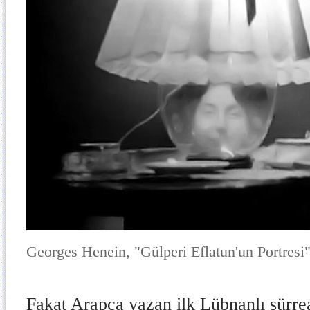
Georges Henein, "Gülperi Eflatun'un Portres
Fakat Arapça yazan ilk Lübnanlı sürreal