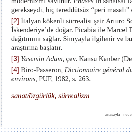
modernizmi savunur.
Phases
’ın sanatsal 
gerekseydi, hiç tereddütsüz “peri masalı” 
[2]
İtalyan kökenli sürrealist şair Arturo 
İskenderiye’de doğar. Picabia ile Marcel 
dağıtımını sağlar. Simyayla ilgilenir ve b
araştırma başlatır.
[3]
Yasemin Adam
, çev. Kansu Kanber (De
[4]
Biro-Passeron,
Dictionnaire général du
environs
, PUF, 1982, s. 263.
sanat/özgürlük
,
sürrealizm
anasayfa
nede