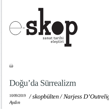
Doğu’da Sürrealizm
/
skopbülten
/
Narjess D’Outreli
10/09/2019
Aydın