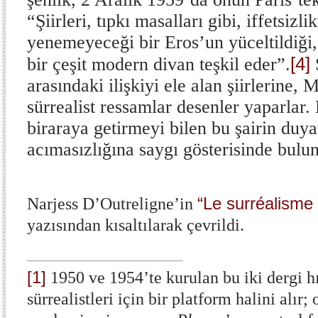
“Şiirleri, tıpkı masalları gibi, iffetsizl
yenemeyeceği bir Eros’un yüceltildiği,
[4]
bir çeşit modern divan teşkil eder”.
S
arasındaki ilişkiyi ele alan şiirlerine, 
sürrealist ressamlar desenler yaparlar. 
biraraya getirmeyi bilen bu şairin duya
acımasızlığına saygı gösterisinde bulu
“Le surréalisme 
Narjess D’Outreligne’in
yazısından kısaltılarak çevrildi.
[1]
1950 ve 1954’te kurulan bu iki dergi 
sürrealistleri için bir platform halini alır