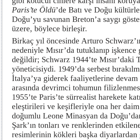
gibi kötücül cinlere karşı insanı koruy
Paris’te Öldü
’de Batı ve Doğu kültürl
Doğu’yu savunan Breton’a saygı göste
üzere, böylece birleşir.
Birkaç yıl öncesinde Arturo Schwarz’ı
nedeniyle Mısır’da tutuklanıp işkence
değildir; Schwarz 1944’te Mısır’daki T
yöneticisiydi. 1949’da serbest bırakıl
İtalya’ya giderek faaliyetlerine devam 
arasında devrimci tohumun filizlenmes
1955’te Paris’te sürrealist harekete katı
eleştirileri ve keşifleriyle ona her dai
doğumlu Leone Minasyan da Doğu’dan 
Şark’ın tonları ve renklerinden etkilene
resimlerinin kökleri başka diyarlardan