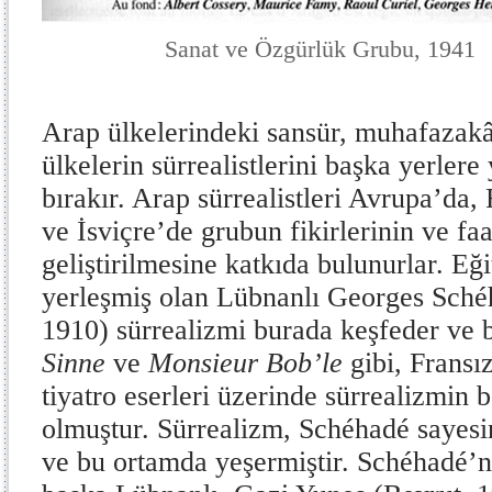
Sanat ve Özgürlük Grubu, 1941
Arap ülkelerindeki sansür, muhafazak
ülkelerin sürrealistlerini başka yerle
bırakır. Arap sürrealistleri Avrupa’da,
ve İsviçre’de grubun fikirlerinin ve faa
geliştirilmesine katkıda bulunurlar. Eği
yerleşmiş olan Lübnanlı Georges Sché
1910) sürrealizmi burada keşfeder ve
Sinne
ve
Monsieur Bob’le
gibi, Fransız
tiyatro eserleri üzerinde sürrealizmin be
olmuştur. Sürrealizm, Schéhadé sayes
ve bu ortamda yeşermiştir. Schéhadé’ni