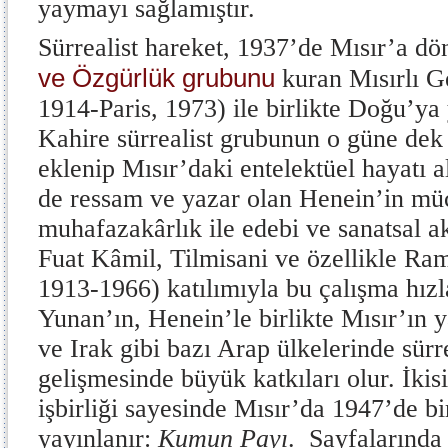
yaymayı sağlamıştır.
Sürrealist hareket, 1937’de Mısır’a dö
ve Özgürlük grubunu
kuran Mısırlı G
1914-Paris, 1973) ile birlikte Doğu’ya
Kahire sürrealist grubunun o güne dek 
eklenip Mısır’daki entelektüel hayatı a
de ressam ve yazar olan Henein’in müc
muhafazakârlık ile edebi ve sanatsal a
Fuat Kâmil, Tilmisani ve özellikle Ra
1913-1966) katılımıyla bu çalışma hızla
Yunan’ın, Henein’le birlikte Mısır’ın 
ve Irak gibi bazı Arap ülkelerinde sürr
gelişmesinde büyük katkıları olur. İki
işbirliği sayesinde Mısır’da 1947’de bi
yayınlanır:
Kumun Payı
. Sayfalarında