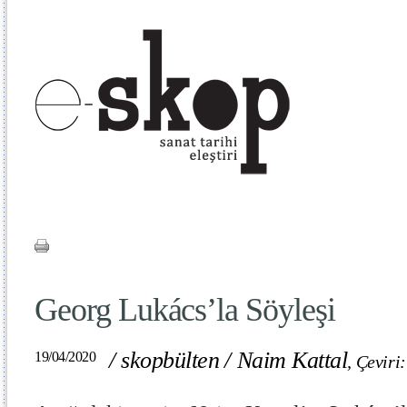
Georg Lukács’la Söyleşi
/
skopbülten
/
Naim Kattal
19/04/2020
,
Çeviri