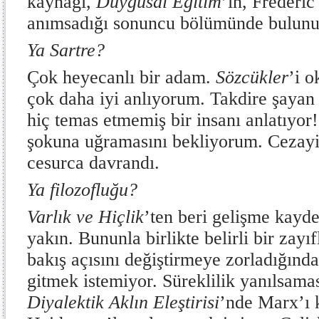
kaynağı,
Duygusal Eğitim
’in, Frédéri
anımsadığı sonuncu bölümünde bulunu
Ya Sartre?
Çok heyecanlı bir adam.
Sözcükler
’i 
çok daha iyi anlıyorum. Takdire şayan 
hiç temas etmemiş bir insanı anlatıyor!
şokuna uğramasını bekliyorum. Cezayir
cesurca davrandı.
Ya filozofluğu?
Varlık ve Hiçlik
’ten beri gelişme kayd
yakın. Bununla birlikte belirli bir zayı
bakış açısını değiştirmeye zorladığında
gitmek istemiyor. Süreklilik yanılsamas
Diyalektik Aklın Eleştirisi
’nde Marx’ı 