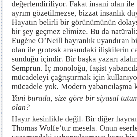
değerlendiriliyor. Fakat insani olan il
ayrım gözetilmezse, bizzat insanlık duy
Hayatın belirli bir görünümünün dolay
bir şey geçmez elimize. Bu da natürali
Eugène O’Neill hayranlık uyandıran bir
olan ile grotesk arasındaki ilişkilerin ca
sunduğu içindir. Bir başka yazarı alal
Semprun. İç monoloğu, faşist yabancı
mücadeleyi çağrıştırmak için kullanıyor
mücadele yok. Modern yabancılaşma ka
Yani burada, size göre bir siyasal tutu
olan?
Hayır kesinlikle değil. Bir diğer hayr
Thomas Wolfe’tur mesela. Onun eserl