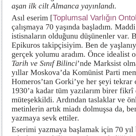
aşan ilk cilt Almanca yayınlandı.
Toplumsal Varlığın Ontol
Asıl eserim [
çalışmaya 70 yaşında başladım. Maddi
istisnaların olduğunu düşünenler var. 
Epikuros takipçisiyim. Ben de yaşlanı
gerçek yolumu aradım. Önce idealist o
Tarih ve Sınıf Bilinci
’nde Marksist olm
yıllar Moskova’da Komünist Parti me
Homeros’tan Gorki’ye her şeyi tekrar
1930’a kadar tüm yazılarım birer fikr
müteşekkildi. Ardından taslaklar ve önh
metinlerin artık miadı dolmuşsa da, be
yazmaya sevk ettiler.
Eserimi yazmaya başlamak için 70 yıl