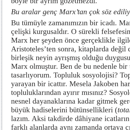
böyle bir ayrım gözetmezdi.
Bu aralar genç Marx’tan çok söz edil
Bu tümüyle zamanımızın bir icadı. Mar
çelişki kurgusaldır. O sürekli felsefesin
Marx her şeyden önce gerçeklikle ilgil
Aristoteles’ten sonra, kitaplarda değil
birleşik neyin ayrışmış olduğu duygus
Marx olmuştur. Ben de bu nedenle bir 
tasarlıyorum. Topluluk sosyolojisi? 
yarayan bir icattır. Mesela Jakoben ha
topluluklarından ayırır mısınız? Sosyol
nesnel dayanaklarına kadar gitmek ger
büyük hadiselerini bütünsellikleri (
tota
lazım. Aksi takdirde dâhiyane icatların
farklı alanlarda aynı zamanda ortaya çı