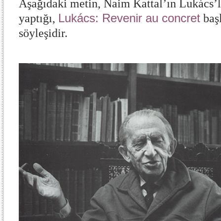
Aşağıdaki metin, Naim Kattal’ın Lukács’l
Lukács: Revenir au concret
yaptığı,
başl
söyleşidir.