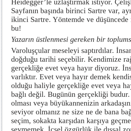
Heidegger’le uzlaştırmak istiyor. Çel
Sayfanın başında birinci Sartre var, ay
ikinci Sartre. Yöntemde ve düşüncede na
bu!
Yazarın üstlenmesi gereken bir toplums
Varoluşçular meseleyi saptırdılar. İns
doğduğu tarihi seçebilir. Kendimize r
gerçekliğe evet veya hayır diyoruz. İn
varlıktır. Evet veya hayır demek kendi
olduğu haliyle gerçekliğe evet veya h
bağlı değil. Bugünün gerçekliği budur.
olması veya büyükannenizin arkadaşını 
seviyor olmanız ne size ne de bana bağl
seçim, sokakta karşıdan karşıya geçm
sevmemek. İçsel özgürlük ile dışsal zo