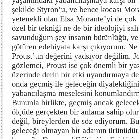
yaşamındaki yabancılaşmaya karşı bir
şekilde Styron’u, ve bence kocası Mo
yetenekli olan Elsa Morante’yi de ço
özel bir tekniği ne de bir ideolojiyi s
savunduğum şey insanın bütünlüğü, v
götüren edebiyata karşı çıkıyorum. Ne
Proust’un değerini yadsıyor değilim.
gözlemci, Proust ise çok önemli bir ya
üzerinde derin bir etki uyandırmaya d
onda geçmiş ile geleceğin diyalektiğin
yabancılaşma meselesini konumlandırm
Bununla birlikte, geçmiş ancak gelecek 
ölçüde gerçekten bir anlama sahip olu
değil, bireylerden de söz ediyorum. Bu
geleceği olmayan bir adamın ürünüdür. 