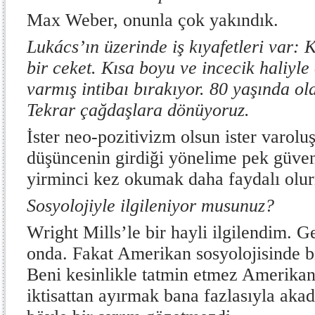
Max Weber, onunla çok yakındık.
Lukács’ın üzerinde iş kıyafetleri var: 
bir ceket. Kısa boyu ve incecik haliyl
varmış intibaı bırakıyor. 80 yaşında o
Tekrar çağdaşlara dönüyoruz.
İster neo-pozitivizm olsun ister varolu
düşüncenin girdiği yönelime pek güven
yirminci kez okumak daha faydalı olur
Sosyolojiyle ilgileniyor musunuz?
Wright Mills’le bir hayli ilgilendim. 
onda. Fakat Amerikan sosyolojisinde bir
Beni kesinlikle tatmin etmez Amerikan 
iktisattan ayırmak bana fazlasıyla aka