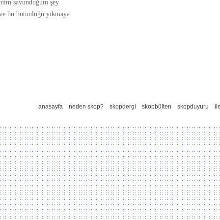
Benim savunduğum şey
 ve bu bütünlüğü yıkmaya
anasayfa
neden skop?
skopdergi
skopbülten
skopduyuru
il