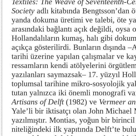
Textiles: The Weave of Seventeenth-Ce
Society
adlı kitabında Bengtsson’dan ö
yanda dokuma üretimi ve talebi, öte y
arasındaki bağlantı açık değildi, oysa 
Hollandalıların kumaş, halı gibi dokum
açıkça gösterilirdi. Bunların dışında 
tarihi üzerine yapılan çalışmalar ve ka
ressamların kendi atölyelerini örgütle
yazılanları saymazsak– 17. yüzyıl Holl
toplumsal tarihine mikro-sosyolojik ya
tutan yalnızca iki önemli monografi va
Artisans of Delft
(1982) ve
Vermeer an
Yale’li bir iktisatçı olan John Michael
yazılmıştır. Montias, yoğun bir birinci
niteliğindeki ilk yapıtında Delft’te bul