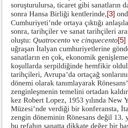
soruşturulursa, ticaret gibi sanatların d
[3]
sonra Hansa Birliği kentlerinde,
ond
Cumhuriyeti’nde ortaya çıktığı anlaşıla
sonra, tarihçiler ve sanat tarihçileri ar
[5]
oluştu:
Quatrocento
ve
cinquecento
uğraşan İtalyan cumhuriyetlerine gön
sanatların en çok, ekonomik genişleme 
koşullarda serpildiğinde hemfikir old
tarihçileri, Avrupa’da ortaçağ sonları
dönemi olarak tanımlayarak Rönesans’l
zenginleşmenin temelini ortadan kaldırı
kez Robert Lopez, 1953 yılında New Y
Müzesi’nde verdiği bir konferansta, İ
zengin döneminin Rönesans değil 13. 
bu refahın sanatta dikkate değer bir b