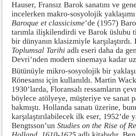
Hauser, Fransız Barok sanatını ve genel
incelerken makro-sosyolojik yaklaşımı 
Baroque et classicisme
’de (1957) Barok
tarımla ilişkilendirdi ve Barok üslubu 
bir dünyanın klasizmiyle karşılaştırdı
Toplumsal Tarihi
adlı eseri daha da ge
Devri’nden modern sinemaya kadar uz
Bütünüyle mikro-sosyolojik bir yaklaşı
Rönesansı için kullanıldı. Martin Wac
1930’larda, Floransalı ressamların çev
böylece atölyeye, müşteriye ve sanat 
bakmıştı. Hollanda sanatı üzerine, bun
karşılaştırılabilecek ilk eser, 1952’de 
Bengtsson’un
Studies on the Rise of Re
Holland, 1610-1625
adlı kitabıdır. Be