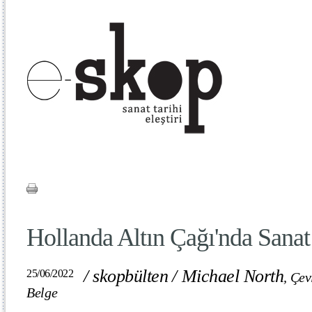
Hollanda Altın Çağı'nda Sanat
/
skopbülten
/
Michael North
25/06/2022
,
Çev
Belge