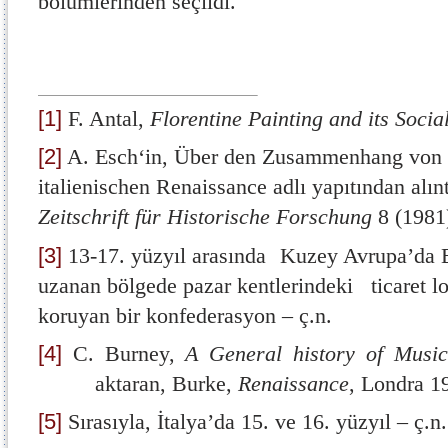
bölümlerinden seçildi.
[1]
F. Antal,
Florentine Painting and its Soci
[2]
A. Esch‘in, Über den Zusammenhang von K
italienischen Re­naissance adlı yapıtından alın
Zeitschrift für Historische Forschung
8 (1981)
[3]
13-17. yüzyıl arasında
Kuzey Avrupa’da B
uzanan bölgede pazar kentlerindeki ticaret lon
koruyan bir konfederasyon – ç.n.
[4]
C. Burney,
A General history of Music
aktaran, Burke,
Renaissance
,
Londra 19
[5]
Sırasıyla, İtalya’da 15. ve 16. yüzyıl – ç.n.