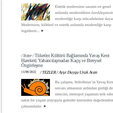
Estetik modernizm sanatın en genel
anlamda modernlikten özerkleşmesi
modernliğe karşı mücadelesine dayan
Modernizm, kültürel ve estetik anlamda modernliğe karşı
örgütlenir...
Tüketim Kültürü Bağlamında Yavaş Kent
/ Tezler /
Hareketi: Yabancılaşmadan Kaçış ve Bireysel
Özgürleşme
11/06/2022
/
TEZLER
/
Ayşe Duygu Urak Avan
Bu çalışma, Seferihisar’ın Yavaş Ken
unvanı almasının ardından girdiği d
sürecini, metropol yaşamını terk ede
sakin bir yaşam arayışıyla gelenler üzerinden değerlendir
çabasındadır.