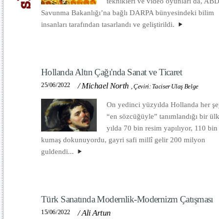
teknikleri ve video oyunları da, AB
Savunma Bakanlığı’na bağlı DARPA bünyesindeki bilim
insanları tarafından tasarlandı ve geliştirildi.
Hollanda Altın Çağı'nda Sanat ve Ticaret
25/06/2022
/
Michael North
,
Çeviri: Taciser Ulaş Belge
On yedinci yüzyılda Hollanda her şe
“en sözcüğüyle” tanımlandığı bir ül
yılda 70 bin resim yapılıyor, 110 bin
kumaş dokunuyordu, gayri safi millî gelir 200 milyon
guldendi...
Türk Sanatında Modernlik-Modernizm Çatışması
15/06/2022
/
Ali Artun