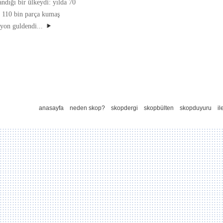
ndığı bir ülkeydi: yılda 70
, 110 bin parça kumaş
lyon guldendi...
anasayfa
neden skop?
skopdergi
skopbülten
skopduyuru
il