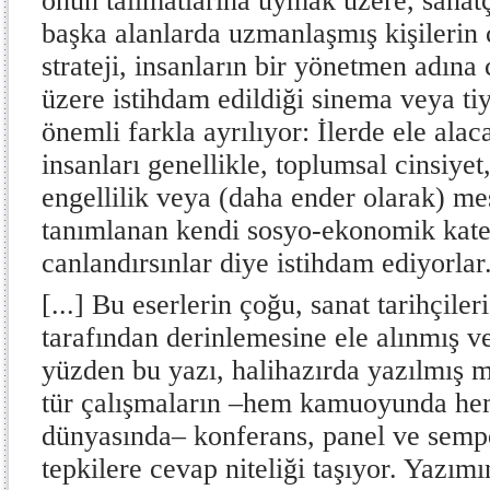
onun talimatlarına uymak üzere, sanat
başka alanlarda uzmanlaşmış kişilerin ç
strateji, insanların bir yönetmen adın
üzere istihdam edildiği sinema veya ti
önemli farkla ayrılıyor: İlerde ele alac
insanları genellikle, toplumsal cinsiyet, 
engellilik veya (daha ender olarak) me
tanımlanan kendi sosyo-ekonomik kateg
canlandırsınlar diye istihdam ediyorlar
[...] Bu eserlerin çoğu, sanat tarihçiler
tarafından derinlemesine ele alınmış v
yüzden bu yazı, halihazırda yazılmış m
tür çalışmaların –hem kamuoyunda he
dünyasında– konferans, panel ve semp
tepkilere cevap niteliği taşıyor. Yazım