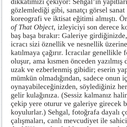
dikkatimizi çekiyor: Sehgal’in yapıtları
gözlemlediği gibi, sanatçı görsel sana
koreografi ve iktisat eğitimi almıştı. 
of That Object
, izleyiciyi son derece k
baş başa bırakır: Galeriye girdiğinizde
icracı sizi öznellik ve nesnellik üzerin
katılmaya çağırır. İcracılar genellikle 
oluşur, ama kısmen önceden yazılmış di
uzak ve ezberlenmiş gibidir; eserin yap
mümkün olmadığından, sadece onun iç
oynayabileceğinizden, söylediğiniz her
gelir kulağınıza. (Sessiz kalmanız halin
çekip yere oturur ve galeriye girecek 
koyulurlar.) Sehgal, fotoğrafa dayalı ç
çalışmaları, canlı mevcudiyet ile sahici