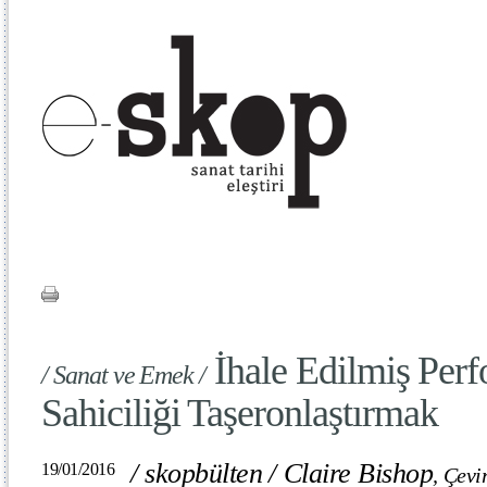
İhale Edilmiş Perf
/ Sanat ve Emek /
Sahiciliği Taşeronlaştırmak
/
skopbülten
/
Claire Bishop
19/01/2016
,
Çevi