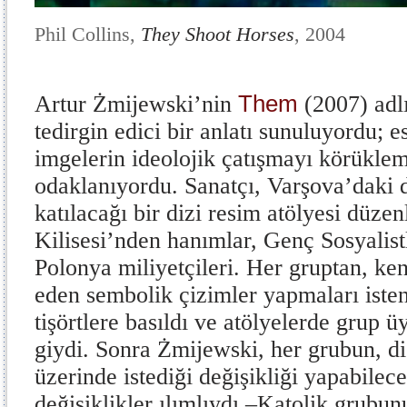
Phil Collins,
They Shoot Horses
, 2004
Them
Artur Żmijewski’nin
(2007) adl
tedirgin edici bir anlatı sunuluyordu; e
imgelerin ideolojik çatışmayı körükle
odaklanıyordu. Sanatçı, Varşova’daki d
katılacağı bir dizi resim atölyesi düzen
Kilisesi’nden hanımlar, Genç Sosyalist
Polonya miliyetçileri. Her gruptan, ken
eden sembolik çizimler yapmaları isten
tişörtlere basıldı ve atölyelerde grup ü
giydi. Sonra Żmijewski, her grubun, di
üzerinde istediği değişikliği yapabilece
değişiklikler ılımlıydı –Katolik grubunu