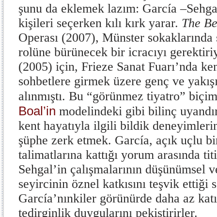
şunu da eklemek lazım: García –Sehgal 
kişileri seçerken kılı kırk yarar.
The Be
Operası
(2007), Münster sokaklarında s
rolüne bürünecek bir icracıyı gerektir
(2005) için, Frieze Sanat Fuarı’nda ke
sohbetlere girmek üzere genç ve yakışı
alınmıştı. Bu “görünmez tiyatro” biçim
Boal’in
modelindeki gibi bilinç uyandı
kent hayatıyla ilgili bildik deneyimleri
şüphe zerk etmek. García, açık uçlu bir
talimatlarına kattığı yorum arasında tit
Sehgal’in çalışmalarının düşünümsel ve
seyircinin öznel katkısını teşvik ettiği 
García’nınkiler görünürde daha az katı
tedirginlik duygularını pekiştirirler.