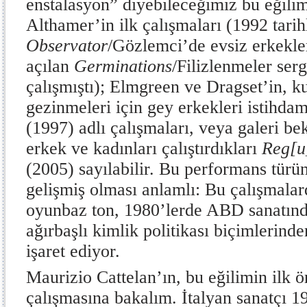
enstalasyon” diyebileceğimiz bu eğili
Althamer’in ilk çalışmaları (1992 tarih
Observator
/Gözlemci’de evsiz erkekle
açılan
Germinations
/Filizlenmeler serg
çalışmıştı); Elmgreen ve Dragset’in, ku
gezinmeleri için gey erkekleri istihdam
(1997) adlı çalışmaları, veya galeri bek
erkek ve kadınları çalıştırdıkları
Reg[u
(2005) sayılabilir. Bu performans tür
gelişmiş olması anlamlı: Bu çalışmalard
oyunbaz ton, 1980’lerde ABD sanatında
ağırbaşlı kimlik politikası biçimlerin
işaret ediyor.
Maurizio Cattelan’ın, bu eğilimin ilk ö
çalışmasına bakalım. İtalyan sanatçı 