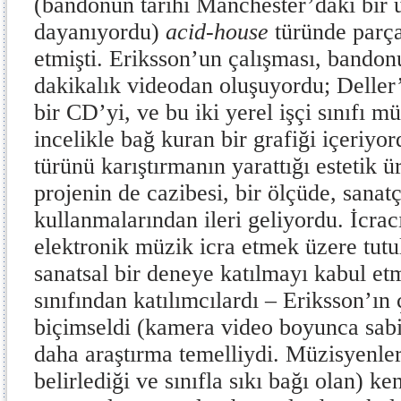
(bandonun tarihi Manchester’daki bir 
dayanıyordu)
acid-house
türünde parça
etmişti. Eriksson’un çalışması, bandonu
dakikalık videodan oluşuyordu; Deller’ın
bir CD’yi, ve bu iki yerel işçi sınıfı m
incelikle bağ kuran bir grafiği içeriyo
türünü karıştırmanın yarattığı estetik ür
projenin de cazibesi, bir ölçüde, sanat
kullanmalarından ileri geliyordu. İcracı
elektronik müzik icra etmek üzere tutu
sanatsal bir deneye katılmayı kabul etm
sınıfından katılımcılardı – Eriksson’ın 
biçimseldi (kamera video boyunca sabit
daha araştırma temelliydi. Müzisyenler,
belirlediği ve sınıfla sıkı bağı olan) k