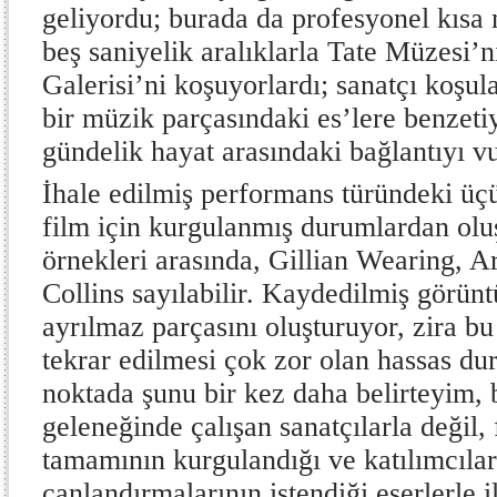
geliyordu; burada da profesyonel kısa 
beş saniyelik aralıklarla Tate Müzesi’
Galerisi’ni koşuyorlardı; sanatçı koşul
bir müzik parçasındaki es’lere benzetiy
gündelik hayat arasındaki bağlantıyı v
İhale edilmiş performans türündeki üç
film için kurgulanmış durumlardan oluş
örnekleri arasında, Gillian Wearing, A
Collins sayılabilir. Kaydedilmiş görünt
ayrılmaz parçasını oluşturuyor, zira bu
tekrar edilmesi çok zor olan hassas du
noktada şunu bir kez daha belirteyim, 
geleneğinde çalışan sanatçılarla değil
tamamının kurgulandığı ve katılımcılar
canlandırmalarının istendiği eserlerle 