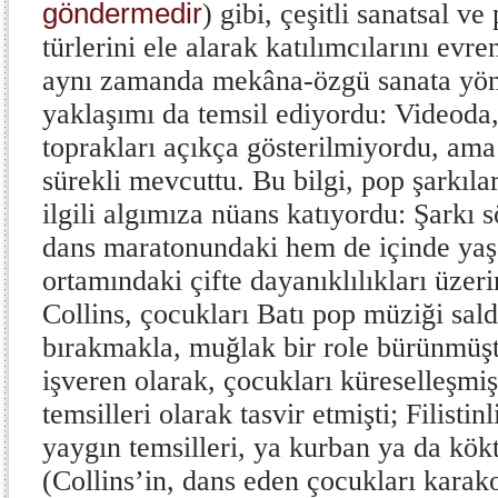
göndermedir
) gibi, çeşitli sanatsal v
türlerini ele alarak katılımcılarını evre
aynı zamanda mekâna-özgü sanata yöne
yaklaşımı da temsil ediyordu: Videoda, 
toprakları açıkça gösterilmiyordu, ama
sürekli mevcuttu. Bu bilgi, pop şarkıla
ilgili algımıza nüans katıyordu: Şarkı 
dans maratonundaki hem de içinde yaşad
ortamındaki çifte dayanıklılıkları üzer
Collins, çocukları Batı pop müziği sal
bırakmakla, muğlak bir role bürünmüş
işveren olarak, çocukları küreselleşmiş
temsilleri olarak tasvir etmişti; Filisti
yaygın temsilleri, ya kurban ya da kök
(Collins’in, dans eden çocukları karako