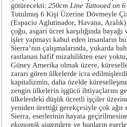
götürecekti:
250cm Line Tattooed on 6
Tutulmuş 6 Kişi Üzerine Dövmeyle Çiz
(Espacio Aglutinador, Havana, Aralık)
çoğu, asgari ücret karşılığında bayağ
işler yapmayı kabul eden insanların b
Sierra’nın çalışmalarında, yukarda bah
rastlanan hafif mizahilikten eser yoktu
Güney Amerika olmak üzere, küresel
zararı gören ülkelerde icra edilmişlerd
kapitalizmin, daha özelde küreselleşmen
zengin ülkelerin işgücü ihtiyaçlarını g
ülkelerdeki düşük ücretli işçiler üzeri
yeniden ürettiği gerekçesiyle çok ağır el
Sierra, eserlerinin hayata geçirilmesin
ekonomik
sistemlere ve bunların eserle