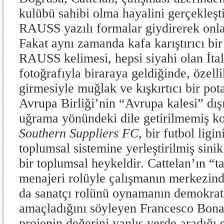
kulübü sahibi olma hayalini gerçekleşt
RAUSS yazılı formalar giydirerek onlar
Fakat aynı zamanda kafa karıştırıcı bir
RAUSS kelimesi, hepsi siyahi olan İtal
fotoğrafıyla biraraya geldiğinde, özel
girmesiyle muğlak ve kışkırtıcı bir pota
Avrupa Birliği’nin “Avrupa kalesi” dı
uğrama yönündeki dile getirilmemiş ko
Southern Suppliers FC
,
bir futbol ligi
toplumsal sistemine yerleştirilmiş sini
bir toplumsal heykeldir. Cattelan’ın “
menajeri rolüyle çalışmanın merkezind
da sanatçı rolünü oynamanın demokrat
amaçladığını söyleyen Francesco Bon
projenin değerini yanlış yerde aradığı s