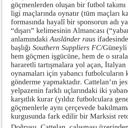
göçmenlerden oluşan bir futbol takımı 
ligi maçlarında oynatır (tüm maçları k
formasında hayalî bir sponsorun adı y
“dışarı” kelimesinin Almancası (“yaban
anlamındaki
Ausländer raus
ifadesinde
başlığı
Southern Suppliers FC
/Güneyli
hem göçmen işgücüne, hem de o sıralar
hararetli tartışmalara yol açan, İtalyan
oynamaları için yabancı futbolcuların 
gönderme yapmaktadır. Cattelan’ın jes
yelpazenin farklı uçlarındaki iki yaba
karşıtlık kurar (yıldız futbolculara gene
göçmenlerle aynı çerçevede bakılmam
kurgusunda fark edilir bir Marksist ret
Doğrusu, Cattelan, çalışması üzerinden