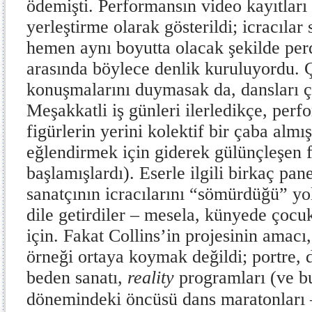
ödemişti. Performansın video kayıtları i
yerleştirme olarak gösterildi; icracılar
hemen aynı boyutta olacak şekilde perd
arasında böylece denlik kuruluyordu. 
konuşmalarını duymasak da, dansları ç
Meşakkatli iş günleri ilerledikçe, perf
figürlerin yerini kolektif bir çaba almışt
eğlendirmek için giderek gülünçleşen 
başlamışlardı). Eserle ilgili birkaç pane
sanatçının icracılarını “sömürdüğü” yo
dile getirdiler – mesela, künyede çocu
için. Fakat Collins’in projesinin amacı, 
örneği ortaya koymak değildi; portre, d
beden sanatı,
reality
programları (ve b
dönemindeki öncüsü dans maratonları