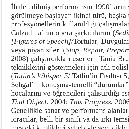
İhale edilmiş performansın 1990’ların 
görülmeye başlayan ikinci türü, başka
profesyonellerin kullanıldığı çalışmala
Calzadilla’nın opera şarkıcılarını (
Sedi
[Figures of Speech]
/Tortular, Duygular
veya piyanistleri (
Stop, Repair, Prepar
2008) çalıştırdıkları eserleri; Tania Br
tekniklerini göstermeleri için atlı polisl
(
Tatlin’s Whisper 5
/ Tatlin’in Fısıltısı
Sehgal’in konuşma-temelli “durumlar” 
hocalarını ve öğrencileri çalıştırdığı ese
That Object
, 2004;
This Progress
, 200
Genellikle sanat ve performans alanlar
icracılar, belli bir sınıfı ya da ırkı temsi
meslekî kimlikleri sebebiyle seçildikle