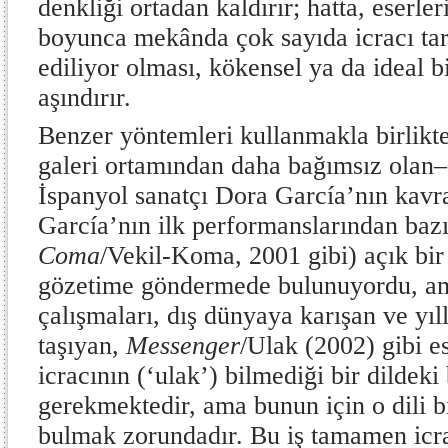
denkliği ortadan kaldırır; hatta, eserler
boyunca mekânda çok sayıda icracı tara
ediliyor olması, kökensel ya da ideal b
aşındırır.
Benzer yöntemleri kullanmakla birlikte
galeri ortamından daha bağımsız olan– 
İspanyol sanatçı Dora García’nın kavr
García’nın ilk performanslarından bazıl
Coma
/Vekil-Koma, 2001 gibi) açık bir
gözetime göndermede bulunuyordu, ama
çalışmaları, dış dünyaya karışan ve yıl
taşıyan,
Messenger
/Ulak (2002) gibi es
icracının (‘ulak’) bilmediği bir dildeki
gerekmektedir, ama bunun için o dili b
bulmak zorundadır. Bu iş tamamen icra