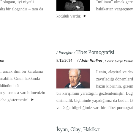
sloganı, iyi niyetli
“militanı” olmak gerek
nlış bir slogandır – tam da
hakikatten vazgeçmey
kötülük vardır.
Tibet Pornografisi
/ Pasajlar /
8/12/2014
/
Alain Badiou
maz
,
Çeviri: Derya Yılmaz
, ancak ilmî bir karalama
Lenin, eleştirel ve de
anabilir. Onun hakkında
zayıfladığı dönemler
yıldönümünü
hazin kibirinin, gizem
an şu sonuca varabilmenizin
bir karışımını yarattığını gözlemlemiştir. Bu
 daha göstermesin!
dirimcilik biçiminde yaşadığımız da budur. B
ve Doğu bilgeliğimiz var: bir Tibet pornograf
İsyan, Olay, Hakikat