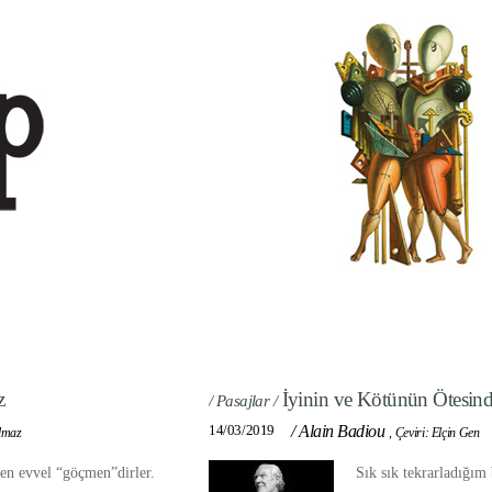
z
İyinin ve Kötünün Ötesin
/ Pasajlar /
14/03/2019
/
Alain Badiou
ılmaz
,
Çeviri: Elçin Gen
den evvel “göçmen”dirler.
Sık sık tekrarladığım 