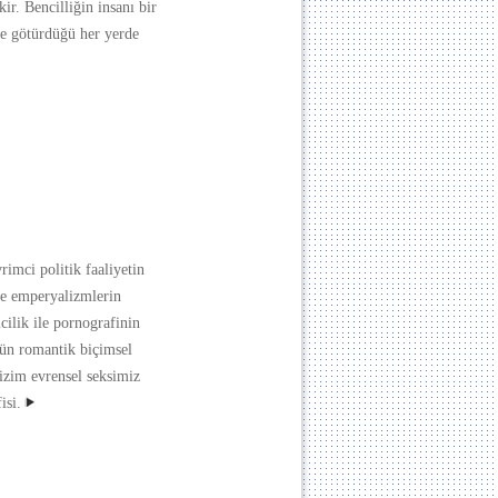
ir. Bencilliğin insanı bir
e götürdüğü her yerde
vrimci politik faaliyetin
de emperyalizmlerin
cilik ile pornografinin
gün romantik biçimsel
izim evrensel seksimiz
isi.