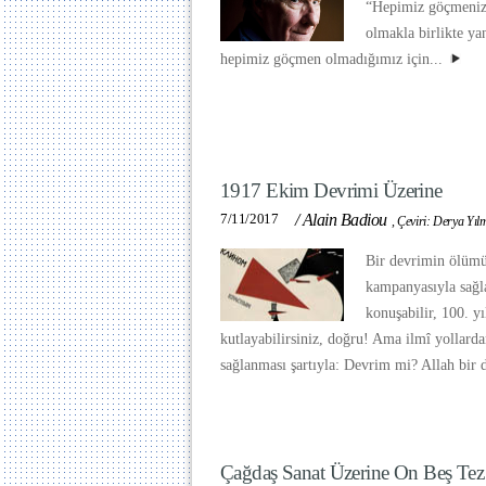
“Hepimiz göçmeniz” 
olmakla birlikte ya
hepimiz göçmen olmadığımız için...
1917 Ekim Devrimi Üzerine
7/11/2017
/
Alain Badiou
,
Çeviri: Derya Yıl
Bir devrimin ölümü
kampanyasıyla sağl
konuşabilir, 100. 
kutlayabilirsiniz, doğru! Ama ilmî yollard
sağlanması şartıyla: Devrim mi? Allah bir
Çağdaş Sanat Üzerine On Beş Tez