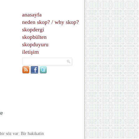
anasayfa
neden skop?
/
why skop?
skopdergi
skopbülten
skopduyuru
iletişim
de
bir söz var: Bir hakikatin