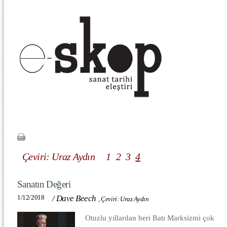
Çeviri: Uraz Aydın
1
2
3
4
Sanatın Değeri
1/12/2018
/
Dave Beech
,
Çeviri: Uraz Aydın
Otuzlu yıllardan beri Batı Marksizmi çok