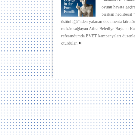
oyunu hayata geçi
bırakan neoliberal 
üstünlüğü”nden yakınan documenta küratörle
mekân sağlayan Atina Belediye Başkanı Ka
referandumda EVET kampanyaları düzenley
oturdular.