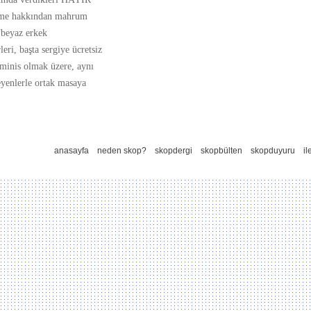
rme hakkından mahrum
“beyaz erkek
ri, başta sergiye ücretsiz
minis olmak üzere, aynı
enlerle ortak masaya
anasayfa
neden skop?
skopdergi
skopbülten
skopduyuru
il