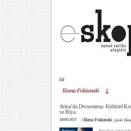
Iliana Fokianaki
1
Atina’da Documenta: Kültürel K
ve Riya
28/05/2017
/
Iliana Fokianaki
,
Çeviri: Der
Yunanları referan