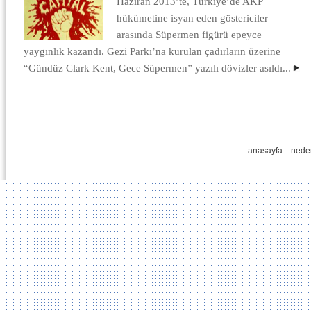
Haziran 2013’te, Türkiye’de AKP
hükümetine isyan eden göstericiler
arasında Süpermen figürü epeyce
yaygınlık kazandı. Gezi Parkı’na kurulan çadırların üzerine
“Gündüz Clark Kent, Gece Süpermen” yazılı dövizler asıldı...
anasayfa
nede