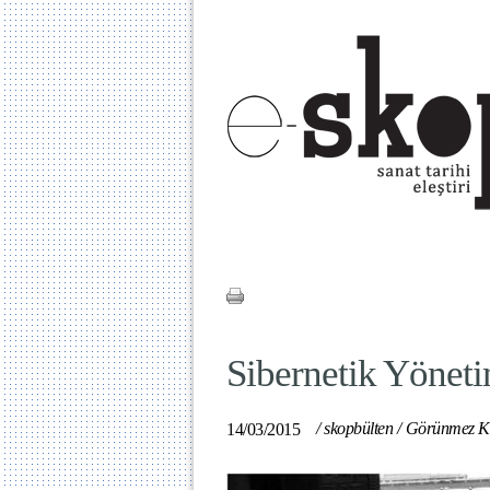
Sibernetik Yöneti
/
skopbülten
/
Görünmez K
14/03/2015