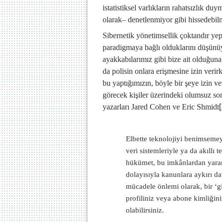
istatistiksel varlıkların rahatsızlık d
olarak– denetlenmiyor gibi hissedebilm
Sibernetik yönetimsellik çoktandır yepy
paradigmaya bağlı olduklarını düşünüyo
ayakkabılarımız gibi bize ait olduğu
da polisin onlara erişmesine izin ve
bu yaptığımızın, böyle bir şeye izin 
görecek kişiler üzerindeki olumsuz so
yazarları Jared Cohen ve Eric Shmidt
[
Elbette teknolojiyi benimsemeye
veri sistemleriyle ya da akıllı 
hükümet, bu imkânlardan yarar
dolayısıyla kanunlara aykırı d
mücadele önlemi olarak, bir ‘gizl
profiliniz veya abone kimliğini
olabilirsiniz.