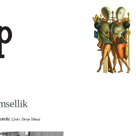
msellik
omite
,
Çeviri: Derya Yılmaz