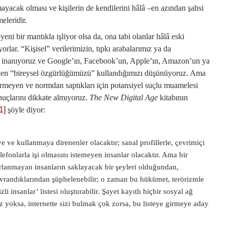
uymayacak olması ve kişilerin de kendilerini hâlâ –en azından şahsi
eleridir.
eni bir mantıkla işliyor olsa da, ona tabi olanlar hâlâ eski
rlar. “Kişisel” verilerimizin, tıpkı arabalarımız ya da
na inanıyoruz ve Google’ın, Facebook’un, Apple’ın, Amazon’un ya
rirken “bireysel özgürlüğümüzü” kullandığımızı düşünüyoruz. Ama
vermeyen ve normdan saptıkları için potansiyel suçlu muamelesi
nuçlarını dikkate almıyoruz.
The New Digital Age
kitabının
1]
şöyle diyor:
 ve kullanmaya direnenler olacaktır; sanal profillerle, çevrimiçi
telefonlarla işi olmasını istemeyen insanlar olacaktır. Ama bir
lanmayan insanların saklayacak bir şeyleri olduğundan,
avrandıklarından şüphelenebilir; o zaman bu hükümet, terörizmle
i insanlar’ listesi oluşturabilir. Şayet kayıtlı hiçbir sosyal ağ
z yoksa, internette sizi bulmak çok zorsa, bu listeye girmeye aday