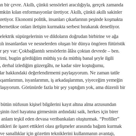
an bir çevre. Akıllı, çünkü sensörleri aracılığıyla, gerçek zamanda
kün kılan enformasyonlar üretiyor. Akıllı, çünkü akıllı sakinler
r üretiyor. Ekonomi politik, insanları çıkarlarının peşinde koşmakta
ernetikse onları iletişim kurmakta serbest bırakarak denetliyor.
 elektrik süpürgelerinin ve dildoların doğrudan birbirine ve ağa
ılı insanlardan ve nesnelerden oluşan bir dünya öngören fütüristik
r şey var: Çokbağlantılı sensörlerin âlâsı çoktan devrede – ben.
imi, bugün gördüğüm müthiş ya da müthiş banal şeyle ilgili
erhal izlediğim güzergâhı, ne kadar süre koştuğumu,
nlar hakkındaki değerlendirmemi paylaşıyorum. Ne zaman tatile
kşamlarımın, isyanlarımın, iş arkadaşlarımın, yiyeceğim yemeğin
ylaşıyorum. Görünürde fazla bir şey yaptığım yok, ama düzenli bir
 bütün nüfusun kişisel bilgilerini kayıt altına alma arzusundan
inin özel hayatına girmesinin ardındaki saik, herkes için birer
 anlam teşkil eden devasa veribankaları oluşturmak. “Profiller”
ikleri ile işaret ettikleri olası gelişmeler arasında bağıntı kurmak
” ve sanallıklar için gözetim tekniklerini kullanmanın avantajı,