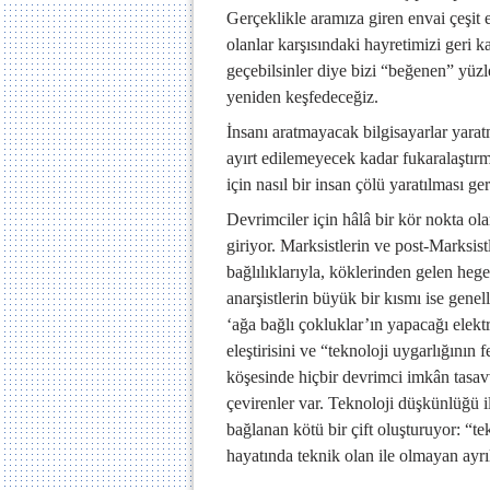
Gerçeklikle aramıza giren envai çeşit 
olanlar karşısındaki hayretimizi geri 
geçebilsinler diye bizi “beğenen” yü
yeniden keşfedeceğiz.
İnsanı aratmayacak bilgisayarlar yara
ayırt edilemeyecek kadar fukaralaştırm
için nasıl bir insan çölü yaratılması g
Devrimciler için hâlâ bir kör nokta o
giriyor. Marksistlerin ve post-Marksist
bağlılıklarıyla, köklerinden gelen heg
anarşistlerin büyük bir kısmı ise genel
‘ağa bağlı çokluklar’ın yapacağı elekt
eleştirisini ve “teknoloji uygarlığının 
köşesinde hiçbir devrimci imkân tasavv
çevirenler var. Teknoloji düşkünlüğü il
bağlanan kötü bir çift oluşturuyor: “te
hayatında teknik olan ile olmayan ayrıla