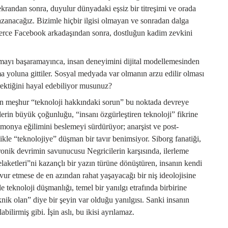
ekrandan sonra, duyulur dünyadaki eşsiz bir titreşimi ve orada
kazanacağız. Bizimle hiçbir ilgisi olmayan ve sonradan dalga
zlerce Facebook arkadaşından sonra, dostluğun kadim zevkini
tmayı başaramayınca, insan deneyimini dijital modellemesinden
a yoluna gittiler. Sosyal medyada var olmanın arzu edilir olması
erektiğini hayal edebiliyor musunuz?
lan meşhur “teknoloji hakkındaki sorun” bu noktada devreye
lerin büyük çoğunluğu, “insanı özgürleştiren teknoloji” fikrine
emonya eğilimini beslemeyi sürdürüyor; anarşist ve post-
likle “teknolojiye” düşman bir tavır benimsiyor. Siborg fanatiği,
ronik devrimin savunucusu Negricilerin karşısında, ilerleme
felaketleri”ni kazançlı bir yazın türüne dönüştüren, insanın kendi
ur etmese de en azından rahat yaşayacağı bir niş ideolojisine
e teknoloji düşmanlığı, temel bir yanılgı etrafında birbirine
knik olan” diye bir şeyin var olduğu yanılgısı. Sanki insanın
bilirmiş gibi. İşin aslı, bu ikisi ayrılamaz.