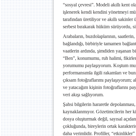
“sosyal çevresi”. Modeli akıllı kent ol
işlenerek kendi kendini yönetmeyi müm
tarafından üretiliyor ve akıllı sakinle
serbest bırakarak hüküm sürüyordu, sib
Arabaların, buzdolaplarının, saatlerin,
bağlandığı, birbiriyle tamamen bağlant
vaatlerin ardında, şimdiden yaşanan bi
“Ben”, konumumu, ruh halimi, fikirler
yorumumu paylaşıyorum. Koştum mu, d
performansımla ilgili rakamları ve bu
çıksam fotoğraflarımı paylaşıyorum; a
ve yatacağım kişinin fotoğraflarını pa
veri akışı sağlıyorum.
Şahsi bilgilerin hararetle depolanması,
kaynaklanmıyor. Gözetimcilerin her kiş
dosya oluşturmak değil, sayısal açıdan
çokluğunda, bireylerin ortak karakterist
daha verimlidir. Profiller, “etkinlikler