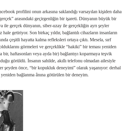
Facebook profilini onun arkasına saklandığı varsayılan kişiden daha
gerçek” arasındaki geçirgenliğin bir işareti. Dünyanın büyük bir
a ile gerçek dünyanın, siber-uzay ile gerçekliğin ayrı şeyler
 hale getiriyor. Son birkaç yıldır, bağlantılı cihazların insanların
ında çeşitli hayatta kalma refleksleri ortaya çıktı. Mesela, sırf
olduklarını görmeleri ve gerçeklikle “hakiki” bir teması yeniden
da bir, haftasonları veya ayda bir) bağlantıyı koparmaya teşvik
lduğu görüldü. İnsanın sahilde, akıllı telefonu olmadan ailesiyle
 her şeyden önce, “bir kopukluk deneyimi” olarak yaşanıyor: derhal
cağı yeniden bağlanma ânına götürülen bir deneyim.