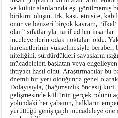
insan gruplarını konu alan tarih, etnolo
ve kültür alanlarında eşi görülmemiş bir
birikimi oluştu. Irk, kast, etnisite, kabi
onur ve benzeri birçok kavram, “ilkel
olan” sıfatlarıyla tarif edilen insanları
inceleyenlerin odak noktaları oldu. Ya
hareketlerinin yükselmesiyle beraber, 
niteliğini, sürdürdükleri savaşların ışı
mücadeleleri başlatan veya engelleyen 
ihtiyacı hasıl oldu. Araştırmacılar bu
önemli bir yeri olduğunda genel olarak
Dolayısıyla, (bağımsızlık öncesi) kurtu
gelişmesinde kültürün gerçek rolünü a
yolundaki her çabanın, halkların empe
yürüttüğü geniş çaplı mücadeleye öneml