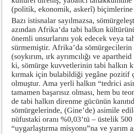
kültürel direniş, yabancı tahakkümüne
(politik, ekonomik, askerî) biçimlerine
Bazı istisnalar sayılmazsa, sömürgele
azından Afrika’da tabi halkın kültürün
önemli unsurlarını yok edecek veya ta
sürmemiştir. Afrika’da sömürgecileri
(soykırım, ırk ayrımcılığı ve apartheid
ki, sömürge kuvvetlerinin tabi halkın kü
kırmak için bulabildiği yegâne poziti
olmuştur. Ama yerli halkın “tedrici asi
tamamen başarısız olması, hem bu teor
de tabi halkın direnme gücünün kanıtıd
sömürgelerinde, (Gine’de) asimile edil
nüfustaki oranı %0,03’tü – üstelik 500 
“uygarlaştırma misyonu”na ve yarım as