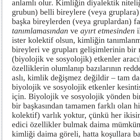
anlamlı olur. Kimliğin diyalektik niteli
grubun) belli bireylere (veya gruplara)
başka bireylerden (veya gruplardan) fa
tanımlamasından
ve
ayırt etmesinden
i
ister kolektif olsun, kimliğin tanımla
bireyleri ve grupları gelişimlerinin bir
(biyolojik ve sosyolojik) etkenler arac
özelliklerin olumlanıp bazılarının redde
aslı, kimlik değişmez değildir – tam d
biyolojik ve sosyolojik etkenler kesint
için. Biyolojik ve sosyolojik yönden bi
bir başkasından tamamen farklı olan hi
kolektif) varlık yoktur, çünkü her ikisi
edici özellikler bulmak daima mümkünd
kimliği daima göreli, hatta koşullara b