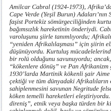
Amilcar Cabral (1924-1973), Afrika’d
Cape Verde (Yeşil Burun) Adaları’nın S
faşist Portekiz sömürgeciliğinden kurt
bağımsızlık hareketinin önderiydi. Cabr
varoluşunu şiirle tanımlıyordu; Afrikalı
“yeniden Afrikalılaşması” için şiirin 
düşünüyordu. Kurtuluş mücadelelerinde 
bir rolü olduğunu savunuyordu; ancak
“kökenlere dönüş” ve Pan Afrikanizm g
1930’larda Martinik kökenli şair Aime 
çektiği ve tüm dünyadaki Afrikalıların 
sahiplenmesini savunan Negritude felse
köken temelli hareketleri eleştiriyordu
direniş”, etnik veya başka türden bir k
sahiplenmek değil, baskı ve sömürüye 