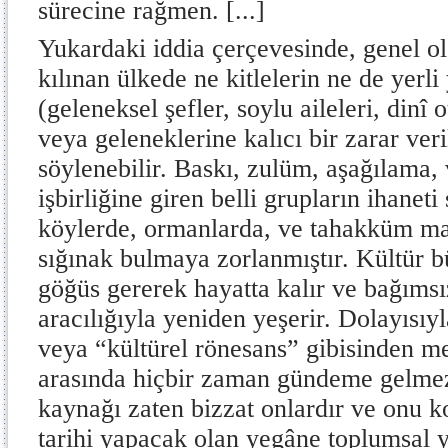
sürecine rağmen. [...]
Yukardaki iddia çerçevesinde, genel ol
kılınan ülkede ne kitlelerin ne de yerli 
(geleneksel şefler, soylu aileleri, dinî 
veya geleneklerine kalıcı bir zarar ve
söylenebilir. Baskı, zulüm, aşağılama,
işbirliğine giren belli grupların ihanet
köylerde, ormanlarda, ve tahakküm ma
sığınak bulmaya zorlanmıştır. Kültür b
göğüs gererek hayatta kalır ve bağıms
aracılığıyla yeniden yeşerir. Dolayısı
veya “kültürel rönesans” gibisinden mes
arasında hiçbir zaman gündeme gelmez
kaynağı zaten bizzat onlardır ve onu 
tarihi yapacak olan yegâne toplumsal y