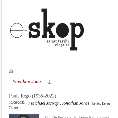
Jonathan Jones
1
Paula Rego (1935-2022)
12/06/2022
/
Michael McNay
,
Jonathan Jones
,
Çeviri: Derya
Yılmaz
1935’te Portekiz’de doğan Rego, anne-