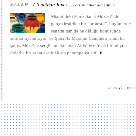
20/02/2014
/
Jonathan Jones
,
Çeviri: Nur Altınyıldız Artun
Miami’deki Peréz Sanat Müzesi’nde
gerçekleştirilen bir “protesto”, bugünlerde
sanatın tam da ne olduğu konusunda
sorular uyandırıyor. 16 Şubat’ta Maximo Caminero isimli bir
şahıs, Müze’de sergilenmekte olan Ai Weiwei’e ait bir milyon
dolarlık bir sanat eserini kırıp paramparça etti.
anasayfa
nede