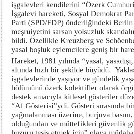
işgalevleri kendilerini “Özerk Cumhuriy
İşgalevi hareketi, Sosyal Demokrat Pa
Parti (SPD/FDP) önderliğindeki Berli
meşruiyetini sarsan yolsuzluk skandal
bildi. Özellikle Kreuzberg ve Schöenbe
yasal boşluk eylemcilere geniş bir harek
Hareket, 1981 yılında “yasal, yasadışı,
altında hızlı bir şekilde büyüdü. Yaklaş
işgalevlerinde yaşıyor ve gündelik ya
bölümünü özerk kolektifler olarak örgüt
destek amacıyla kitlesel gösteriler düz
“Af Gösterisi”ydi. Gösteri sırasında b
yağmalanması üzerine, burjuva basını, 
olduğundan ve müttefikleri güvenlik g
huzuru tesis etmek için” olaya müdaha