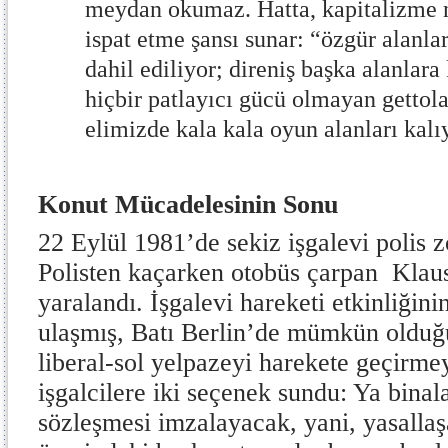
meydan okumaz. Hatta, kapitalizme 
ispat etme şansı sunar: “özgür alanl
dahil ediliyor; direniş başka alanlara
hiçbir patlayıcı gücü olmayan gettola
elimizde kala kala oyun alanları kalı
Konut Mücadelesinin Sonu
22 Eylül 1981’de sekiz işgalevi polis zo
Polisten kaçarken otobüs çarpan Klaus
yaralandı. İşgalevi hareketi etkinliğini
ulaşmış, Batı Berlin’de mümkün olduğu
liberal-sol yelpazeyi harekete geçirme
işgalcilere iki seçenek sundu: Ya binal
sözleşmesi imzalayacak, yani, yasallaş