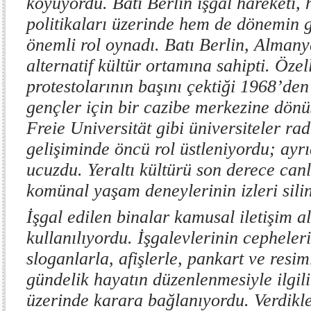
koyuyordu. Batı Berlin işgal hareketi, 
politikaları üzerinde hem de dönemin 
önemli rol oynadı. Batı Berlin, Almany
alternatif kültür ortamına sahipti. Özel
protestolarının başını çektiği 1968’den 
gençler için bir cazibe merkezine dön
Freie Universität gibi üniversiteler ra
gelişiminde öncü rol üstleniyordu; ayrı
ucuzdu. Yeraltı kültürü son derece can
komünal yaşam deneylerinin izleri sili
İşgal edilen binalar kamusal iletişim a
kullanılıyordu. İşgalevlerinin cepheler
sloganlarla, afişlerle, pankart ve resi
gündelik hayatın düzenlenmesiyle ilgil
üzerinde karara bağlanıyordu. Verdikl