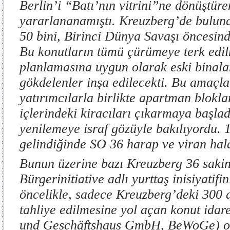
Berlin’i “Batı’nın vitrini”ne dönüştür
yararlananamıştı. Kreuzberg’de bulun
50 bini, Birinci Dünya Savaşı öncesind
Bu konutların tümü çürümeye terk edilm
planlamasına uygun olarak eski binalar
gökdelenler inşa edilecekti. Bu amaçla
yatırımcılarla birlikte apartman bloklar
içlerindeki kiracıları çıkarmaya başla
yenilemeye israf gözüyle bakılıyordu. 
gelindiğinde SO 36 harap ve viran hal
Bunun üzerine bazı Kreuzberg 36 sakin
Bürgerinitiative adlı yurttaş inisiyatifin
öncelikle, sadece Kreuzberg’deki 300 
tahliye edilmesine yol açan konut idar
und Geschäftshaus GmbH, BeWoGe) o