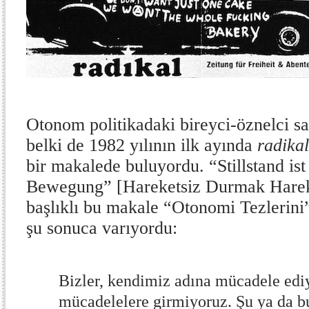
Otonom politikadaki bireyci-öznelci s
belki de 1982 yılının ilk ayında
radikal
bir makalede buluyordu. “Stillstand is
Bewegung” [Hareketsiz Durmak Hareke
başlıklı bu makale “Otonomi Tezlerini”
şu sonuca varıyordu:
Bizler, kendimiz adına mücadele edi
mücadelelere girmiyoruz. Şu ya da bu