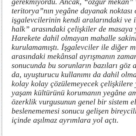
gerekmiyordu. Ancak, “özgür mekân” 
teritorya”nın yegâne dayanak noktası o
işgalevcilerinin kendi aralarındaki ve i
halk” arasındaki çelişkiler de masaya 
Harekete dahil olmayan mahalle sakinle
kurulamamıştı. İşgalevciler ile diğer m
arasındaki mekânsal ayrışmanın zaman
sonucunda
bu sorunların bazıları göz a
da, uyuşturucu kullanımı da dahil olma
kolay kolay çözülemeyecek çelişkilere 
yaşam kültürünü korumanın yegâne am
özerklik vurgusunun genel bir sistem el
beslenememesi sonucu gelişen bireycili
içinde aşılmaz ayrımlara yol açtı.