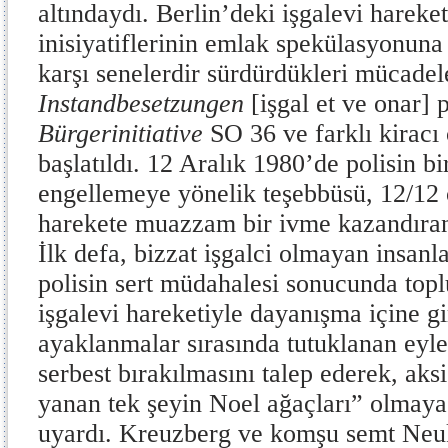
altındaydı. Berlin’deki işgalevi hareket
inisiyatiflerinin emlak spekülasyonun
karşı senelerdir sürdürdükleri mücade
Instandbesetzungen
[işgal et ve onar] p
Bürgerinitiative
SO 36 ve farklı kiracı 
başlatıldı. 12 Aralık 1980’de polisin bir
engellemeye yönelik teşebbüsü, 12/12 
harekete muazzam bir ivme kazandıran 
İlk defa, bizzat işgalci olmayan insanla
polisin sert müdahalesi sonucunda top
işgalevi hareketiyle dayanışma içine gi
ayaklanmalar sırasında tutuklanan eyle
serbest bırakılmasını talep ederek, aks
yanan tek şeyin Noel ağaçları” olmaya
uyardı. Kreuzberg ve komşu semt Neu