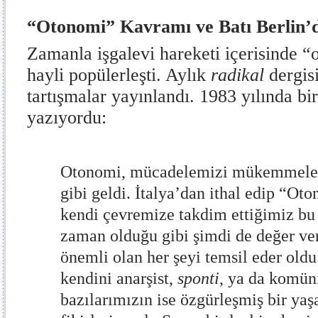
“Otonomi” Kavramı ve Batı Berlin’
Zamanla işgalevi hareketi içerisinde 
hayli popülerleşti. Aylık
radikal
dergisi
tartışmalar yayınlandı. 1983 yılında bi
yazıyordu:
Otonomi, mücadelemizi mükemmelen
gibi geldi. İtalya’dan ithal edip “Ot
kendi çevremize takdim ettiğimiz bu 
zaman olduğu gibi şimdi de değer ver
önemli olan her şeyi temsil eder old
kendini anarşist,
sponti
, ya da komüni
bazılarımızın ise özgürleşmiş bir ya