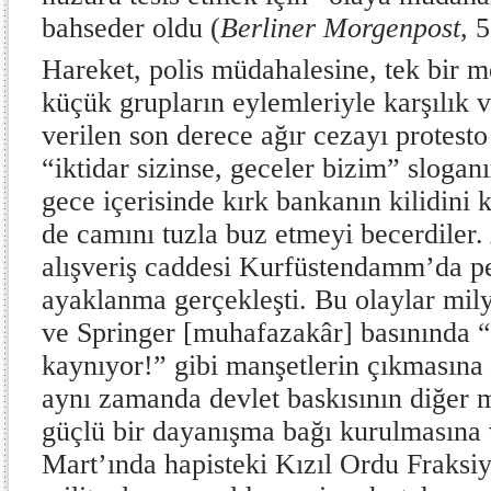
bahseder oldu (
Berliner Morgenpost
, 
Hareket, polis müdahalesine, tek bir 
küçük grupların eylemleriyle karşılık v
verilen son derece ağır cezayı protesto
“iktidar sizinse, geceler bizim” sloganı
gece içerisinde kırk bankanın kilidini 
de camını tuzla buz etmeyi becerdiler.
alışveriş caddesi Kurfüstendamm’da pe
ayaklanma gerçekleşti. Bu olaylar mil
ve Springer [muhafazakâr] basınında “
kaynıyor!” gibi manşetlerin çıkmasına
aynı zamanda devlet baskısının diğer 
güçlü bir dayanışma bağı kurulmasına 
Mart’ında hapisteki Kızıl Ordu Fraks