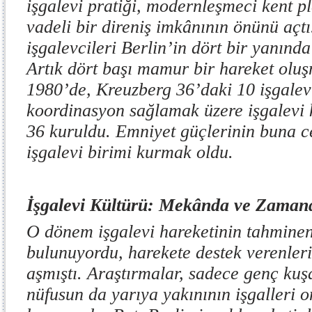
işgalevi pratiği, modernleşmeci kent p
vadeli bir direniş imkânının önünü açt
işgalevcileri Berlin’in dört bir yanında 
Artık dört başı mamur bir hareket olu
1980’de, Kreuzberg 36’daki 10 işgalev
koordinasyon sağlamak üzere işgalevi 
36 kuruldu. Emniyet güçlerinin buna ce
işgalevi birimi kurmak oldu.
İşgalevi Kültürü: Mekânda ve Zaman
O dönem işgalevi hareketinin tahminen
bulunuyordu, harekete destek verenlerin
aşmıştı. Araştırmalar, sadece genç kuş
nüfusun da yarıya yakınının işgalleri o