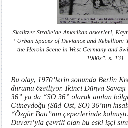
Skalitzer Straße’de Amerikan askerleri, Kay
“Urban Spaces of Deviance and Rebellion: 
the Heroin Scene in West Germany and Swi
1980s”, s. 131
Bu olay, 1970’lerin sonunda Berlin K
durumu özetliyor. İkinci Dünya Savaşı
36” ya da “SO 36” olarak anılan bölg
Güneydoğu (Süd-Ost, SO) 36’nın kısalt
“Özgür Batı”nın çeperlerinde kalmıştı.
Duvarı’yla çevrili olan bu eski işçi sını