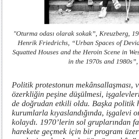
"Oturma odası olarak sokak”, Kreuzberg, 19
Henrik Friedrichs, “Urban Spaces of Devia
Squatted Houses and the Heroin Scene in We
in the 1970s and 1980s”
Politik protestonun mekânsallaşması, 
özerkliğin peşine düşülmesi, işgalevler
de doğrudan etkili oldu. Başka politik 
kurumlarla kıyaslandığında, işgalevi 
kolaydı. 1970’lerin sol gruplarından far
harekete geçmek için bir program üze