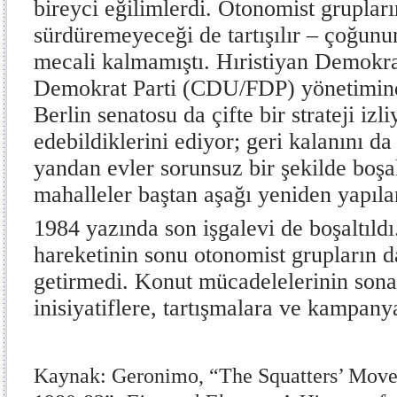
bireyci eğilimlerdi. Otonomist grupla
sürdüremeyeceği de tartışılır – çoğun
mecali kalmamıştı. Hıristiyan Demokra
Demokrat Parti (CDU/FDP) yönetimin
Berlin senatosu da çifte bir strateji izl
edebildiklerini ediyor; geri kalanını da
yandan evler sorunsuz bir şekilde boşal
mahalleler baştan aşağı yeniden yapıl
1984 yazında son işgalevi de boşaltıldı
hareketinin sonu otonomist grupların 
getirmedi. Konut mücadelelerinin sona 
inisiyatiflere, tartışmalara ve kampanya
Kaynak: Geronimo, “The Squatters’ Move