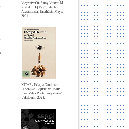
Meşrutiyet’in Saray Mimarı M.
ı
Vedad [Tek] Bey”, İstanbul
Araştırmaları Enstitüsü, Mayıs
2024.
ı
i
KİTAP / Pelagia Goulimari,
“Edebiyat Eleştirisi ve Teori:
Platon’dan Postkolonyalizme”,
Vakıfbank, 2024.