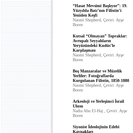
“Hasat Mevsimi Başlıyor”: 19.
Yüzyılda Batı’nın Filistin’i
Yeniden Keşfi
Naomi Shepherd
,
Çeviri: Ayşe
Boren
Kutsal “Olmayan” Topraklar:
Avrupalı Seyyahların
Yeryüzündeki Kudüs’le
Karşılaşması
Naomi Shepherd
,
Çeviri: Ayşe
Boren
Boş Manzaralar ve Müzelik
Yerliler: Fotoğraflarda
Kurgulanan Filistin, 1850-1880
Naomi Shepherd
,
Çeviri: Ayşe
Boren
Arkeoloji ve Yerleşimci İsrail
Ulusu
Nadia Abu El-Haj
,
Çeviri: Ayşe
Boren
Siyonist İdeolojinin Edebi
Kaynakları