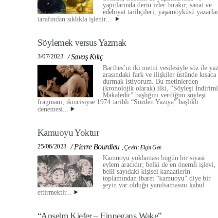
yapıtlarında derin izler bırakır; sanat ve
edebiyat tarihçileri, yaşamöyküsü yazarlar
tarafından sıklıkla işlenir...
Söylemek versus Yazmak
3/07/2023
/
Savaş Kılıç
Barthes’ın iki metni vesilesiyle söz ile yaz
arasındaki fark ve ilişkiler üstünde kısaca
durmak istiyorum. Bu metinlerden
(kronolojik olarak) ilki, “Söyleşi İndiriml
Makaledir” başlığını verdiğim söyleşi
fragmanı; ikincisiyse 1974 tarihli “Sözden Yazıya” başlıklı
denemesi...
Kamuoyu Yoktur
25/06/2023
/
Pierre Bourdieu
,
Çeviri: Elçin Gen
Kamuoyu yoklaması bugün bir siyasi
eylem aracıdır; belki de en önemli işlevi,
belli sayıdaki kişisel kanaatlerin
toplamından ibaret “kamuoyu” diye bir
şeyin var olduğu yanılsamasını kabul
ettirmektir...
“Anselm Kiefer – Finnegans Wake”