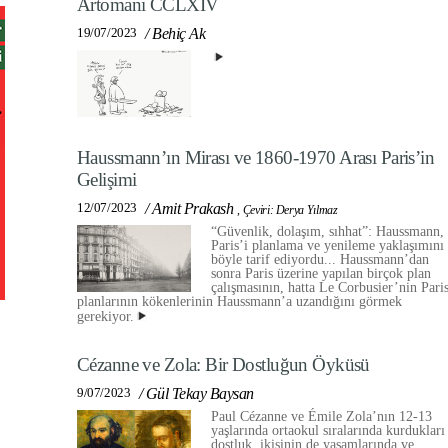
Artomani CCLXIV
19/07/2023
/
Behiç Ak
Haussmann’ın Mirası ve 1860-1970 Arası Paris’in
Gelişimi
12/07/2023
/
Amit Prakash
,
Çeviri: Derya Yılmaz
“Güvenlik, dolaşım, sıhhat”: Haussmann,
Paris’i planlama ve yenileme yaklaşımını
böyle tarif ediyordu... Haussmann’dan
sonra Paris üzerine yapılan birçok plan
çalışmasının, hatta Le Corbusier’nin Pari
planlarının kökenlerinin Haussmann’a uzandığını görmek
gerekiyor.
Cézanne ve Zola: Bir Dostluğun Öyküsü
9/07/2023
/
Gül Tekay Baysan
Paul Cézanne ve Émile Zola’nın 12-13
yaşlarında ortaokul sıralarında kurdukları
dostluk, ikisinin de yaşamlarında ve