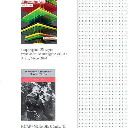
skopdergi'nin 25. sayısı
yayınlandı: "Mimarlığın Aklı", Ali
Artun, Mayıs 2024
s
KİTAP / Müjde Dila Gümüş, “II.