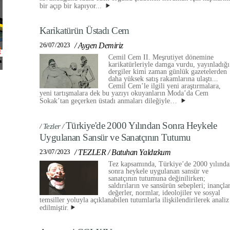
bir açıp bir kapıyor...
Karikatürün Üstadı Cem
26/07/2023
/
Aygen Demiriz
Cemil Cem II. Meşrutiyet dönemine
karikatürleriyle damga vurdu, yayınladığı
dergiler kimi zaman günlük gazetelerden
daha yüksek satış rakamlarına ulaştı...
Cemil Cem’le ilgili yeni araştırmalara,
yeni tartışmalara dek bu yazıyı okuyanların Moda’da Cem
Sokak’tan geçerken üstadı anmaları dileğiyle…
Türkiye'de 2000 Yılından Sonra Heykele
/ Tezler /
Uygulanan Sansür ve Sanatçının Tutumu
23/07/2023
/
TEZLER
/
Batuhan Yaldızkum
Tez kapsamında, Türkiye’de 2000 yılında
sonra heykele uygulanan sansür ve
sanatçının tutumuna değinilirken;
saldırıların ve sansürün sebepleri; inançlar
değerler, normlar, ideolojiler ve sosyal
temsiller yoluyla açıklanabilen tutumlarla ilişkilendirilerek analiz
edilmiştir.