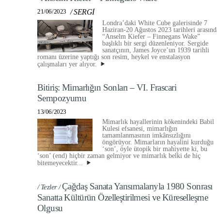
21/06/2023
/
SERGİ
Londra’daki White Cube galerisinde 7
Haziran-20 Ağustos 2023 tarihleri arasınd
“Anselm Kiefer – Finnegans Wake”
başlıklı bir sergi düzenleniyor. Sergide
sanatçının, James Joyce’un 1939 tarihli
romanı üzerine yaptığı son resim, heykel ve enstalasyon
çalışmaları yer alıyor.
Bitiriş: Mimarlığın Sonları – VI. Frascari
Sempozyumu
13/06/2023
Mimarlık hayallerinin kökenindeki Babil
Kulesi efsanesi, mimarlığın
tamamlanmasının imkânsızlığını
öngörüyor. Mimarların hayalini kurduğu
‘son’, öyle ütopik bir mahiyette ki, bu
‘son’ (end) hiçbir zaman gelmiyor ve mimarlık belki de hiç
bitemeyecektir...
Çağdaş Sanata Yansımalarıyla 1980 Sonrası
/ Tezler /
Sanatta Kültürün Özelleştirilmesi ve Küreselleşme
Olgusu