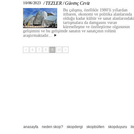
10/06/2023
/
TEZLER
/
Güvenç Ceviz
Bu çalışma, özellikle 1980'li yıllardan
itibaren, ekonomi ve politika alanlarında
olduğu kadar kültür ve sanat alanlarındak
tartışmalara da damgasını vuran
küreselleşme ve özelleştirme olgusunun
gelişimini ve bu gelişimde sanatın ve sanatçının rolünü
araştırmaktadır...
<
6
7
8
9
10
>
anasayfa
neden skop?
skopdergi
skopbülten
skopduyuru
il