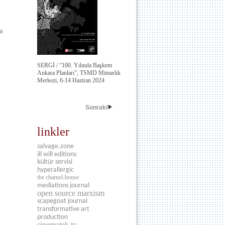
a
SERGİ / “100. Yılında Başkent
Ankara Planları”, TSMD Mimarlık
Merkezi, 6-14 Haziran 2024
Sonraki
linkler
salvage.zone
ill will editions
kültür servisi
hyperallergic
the charnel-house
mediations journal
open source marxism
scapegoat journal
transformative art
production
sinematek.tv