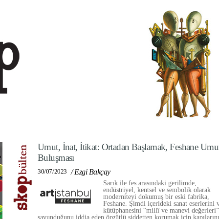
Umut, İnat, İtikat: Ortadan Başlamak, Feshane Umu
Buluşması
30/07/2023
/
Ezgi Bakçay
Sarık ile fes arasındaki gerilimde,
endüstriyel, kentsel ve sembolik olarak
moderniteyi dokumuş bir eski fabrika,
Feshane. Şimdi içerideki sanat eserlerini 
kütüphanesini “millî ve manevi değerleri”
savunduğunu iddia eden örgütlü şiddetten korumak için kapıların