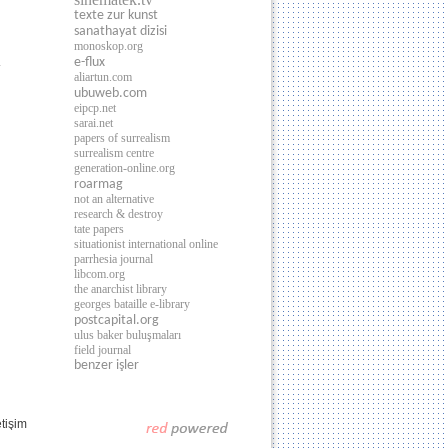
texte zur kunst
sanathayat dizisi
monoskop.org
i
e-flux
aliartun.com
ubuweb.com
eipcp.net
sarai.net
papers of surrealism
surrealism centre
generation-online.org
roarmag
not an alternative
research & destroy
tate papers
situationist international online
parrhesia journal
libcom.org
the anarchist library
georges bataille e-library
postcapital.org
ulus baker buluşmaları
field journal
benzer işler
etişim