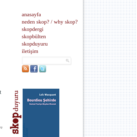
anasayfa
neden skop?
/
why skop?
skopdergi
skopbülten
skopduyuru
iletişim
t
ve
ı