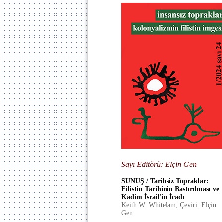
Sayı Editörü: Elçin Gen
SUNUŞ / Tarihsiz Topraklar:
Filistin Tarihinin Bastırılması ve
Kadim İsrail'in İcadı
Keith W. Whitelam
,
Çeviri: Elçin
Gen