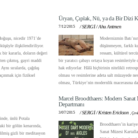
Üryan, Çıplak, Nü, ya da Bir Dizi 
7/12/2015
/
SERGİ
/
Ahu Antmen
doğuşu, nicedir 1971’de
Modernizmin Batı’nın
öküşüyle ilişkilendiriliyor.
düşünmeyen, farklı k
k bir kararla, doların değeri
ressam, kültürel terc
kten çıkmış, gayri maddi
bir yaratıcı çabayı ortaya koyan resimleriyle
 Aynı sıralarda, çağdaş
hak ediyorlar. Hâlâ hiçbirinin nitelikli retro
açınmak için fiziksel
olması ve resimlerine adeta salt müzayede nes
olması, Türkiye’nin modernlik macerasına da
Marcel Broodthaers: Modern Sanat M
Departmanı
3/07/2015
/
SERGİ
/
Kristen Erickson
,
Çevi
inde, ünlü Potala
Broodthaers’in kariye
aki bir gölün kenarında,
Sanat Müzesi Kartalla
dilmiş gizli bir meditasyon