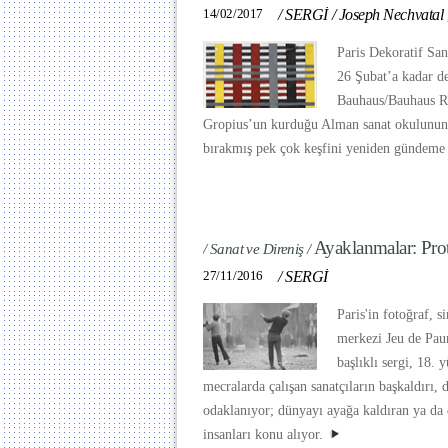
14/02/2017
/
SERGİ
/
Joseph Nechvatal
Paris Dekoratif San
26 Şubat’a kadar d
Bauhaus/Bauhaus Ru
Gropius’un kurduğu Alman sanat okulunun
bırakmış pek çok keşfini yeniden gündeme 
Ayaklanmalar: Pro
/ Sanat ve Direniş /
27/11/2016
/
SERGİ
Paris'in fotoğraf, s
merkezi Jeu de Pau
başlıklı sergi, 18. 
mecralarda çalışan sanatçıların başkaldırı, d
odaklanıyor; dünyayı ayağa kaldıran ya da
insanları konu alıyor.