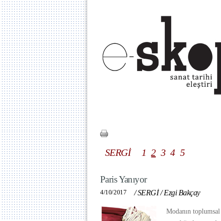
SERGİ
1
2
3
4
5
Paris Yanıyor
4/10/2017
/
SERGİ
/
Ezgi Bakçay
Modanın toplumsal i