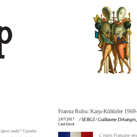
Fransız Ruhu: Karşı-Kültürler 196
2/07/2017
/
SERGİ
/
Guillaume Désanges,
Cenk Dereli
şlevi nedir? Giysiler
L’esprit Française serg