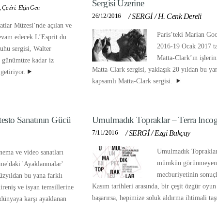
Sergisi Üzerine
,
Çeviri: Elçin Gen
26/12/2016
/
SERGİ
/
H. Cenk Dereli
atlar Müzesi’nde açılan ve
Paris’teki Marian Go
evam edecek L’Esprit du
2016-19 Ocak 2017 ta
hu sergisi, Walter
Matta-Clark’ın işlerin
 günümüze kadar iz
Matta-Clark sergisi, yaklaşık 20 yıldan bu ya
getiriyor.
kapsamlı Matta-Clark sergisi.
testo Sanatının Gücü
Umulmadık Topraklar – Terra Incog
7/11/2016
/
SERGİ
/
Ezgi Bakçay
Umulmadık Topraklar 
inema ve video sanatları
mümkün görünmeyeni
me'daki 'Ayaklanmalar'
mecburiyetinin sonuçl
yüzyıldan bu yana farklı
Kasım tarihleri arasında, bir çeşit özgür oyu
ireniş ve isyan temsillerine
başarırsa, hepimize soluk aldırma ihtimali taş
 dünyaya karşı ayaklanan