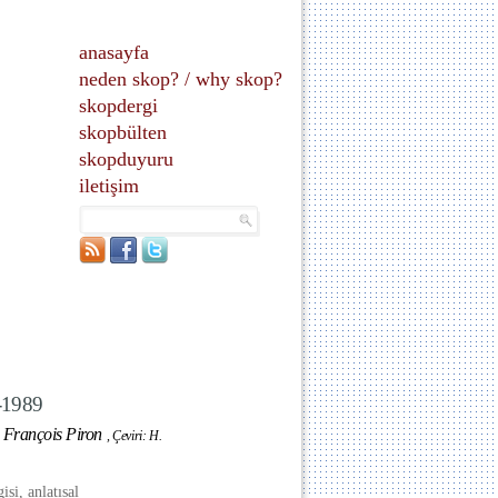
anasayfa
neden skop?
/
why skop?
skopdergi
skopbülten
skopduyuru
iletişim
9-1989
 François Piron
,
Çeviri: H.
isi, anlatısal