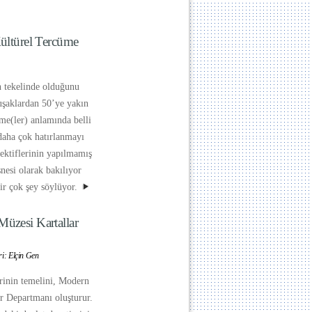
Kültürel Tercüme
 tekelinde olduğunu
uşaklardan 50’ye yakın
üme(ler) anlamında belli
 daha çok hatırlanmayı
spektiflerinin yapılmamış
nesi olarak bakılıyor
ir çok şey söylüyor.
üzesi Kartallar
ri: Elçin Gen
rinin temelini, Modern
r Departmanı oluşturur.