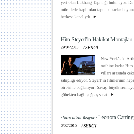
yeri olan Lukhang Tapınağı bulunuyor. Duv
mürallerle kaplı olan tapınak asırlar boyu
herkese kapalıydı.
Hito Steyerl'in Hakikat Montajları
29/04/2015
/
SERGİ
New York’taki Arti
tarihine kadar Hito
yılları arasında çe
sahipliği ediyor. Steyerl’in filmlerinin heps
birbirine bağlanıyor: Savaş, büyük sermaye
göbekten bağlı çağdaş sanat.
Leonora Carring
/ Sürrealizm Yaşıyor /
6/02/2015
/
SERGİ