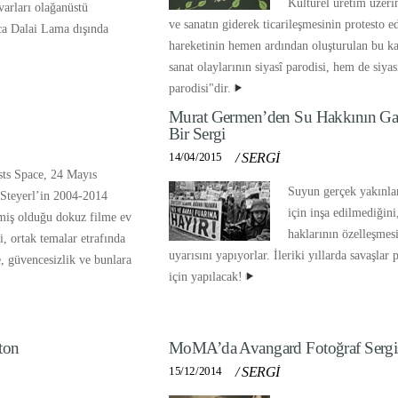
Kültürel üretim üzeri
arları olağanüstü
ve sanatın giderek ticarileşmesinin protesto 
nca Dalai Lama dışında
hareketinin hemen ardından oluşturulan bu 
sanat olaylarının siyasî parodisi, hem de siyas
parodisi"dir.
Murat Germen’den Su Hakkının Ga
Bir Sergi
14/04/2015
/
SERGİ
sts Space, 24 Mayıs
Suyun gerçek yakınlar
 Steyerl’in 2004-2014
için inşa edilmediğini
kmiş olduğu dokuz filme ev
haklarının özelleşmes
i, ortak temalar etrafında
uyarısını yapıyorlar. İleriki yıllarda savaşlar 
, güvencesizlik ve bunlara
için yapılacak!
ton
MoMA’da Avangard Fotoğraf Sergi
15/12/2014
/
SERGİ