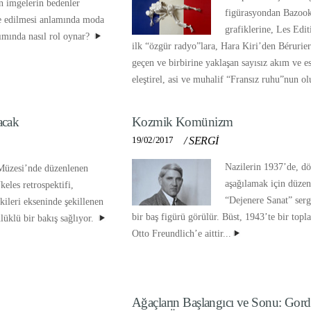
an imgelerin bedenler
figürasyondan Bazook
e edilmesi anlamında moda
grafiklerine, Les Ed
lımında nasıl rol oynar?
ilk “özgür radyo”lara, Hara Kiri’den Bérurier
geçen ve birbirine yaklaşan sayısız akım ve es
eleştirel, asi ve muhalif “Fransız ruhu”nun o
acak
Kozmik Komünizm
19/02/2017
/
SERGİ
Nazilerin 1937’de, d
üzesi’nde düzenlenen
aşağılamak için düzen
eles retrospektifi,
“Dejenere Sanat” serg
kileri ekseninde şekillenen
bir baş figürü görülür. Büst, 1943’te bir to
lüklü bir bakış sağlıyor.
Otto Freundlich’e aittir...
Ağaçların Başlangıcı ve Sonu: Gor