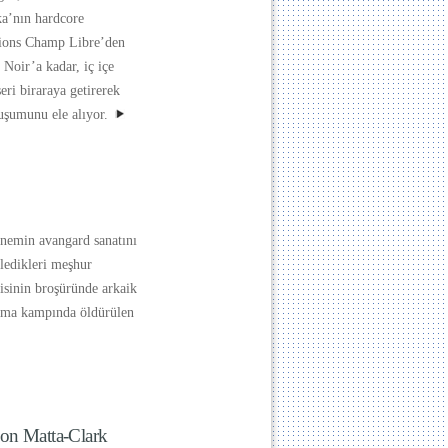
a’nın hardcore
itions Champ Libre’den
 Noir’a kadar, iç içe
eri biraraya getirerek
luşumunu ele alıyor.
önemin avangard sanatını
ledikleri meşhur
isinin broşüründe arkaik
plama kampında öldürülen
don Matta-Clark