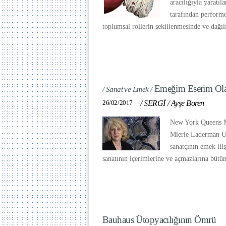
aracılığıyla yaratıl
tarafından perform
toplumsal rollerin şekillenmesinde ve dağı
Emeğim Eserim Ol
/ Sanat ve Emek /
26/02/2017
/
SERGİ
/
Ayşe Boren
New York Queens M
Mierle Laderman Uk
sanatçının emek iliş
sanatının içerimlerine ve açmazlarına bütün
Bauhaus Ütopyacılığının Ömrü