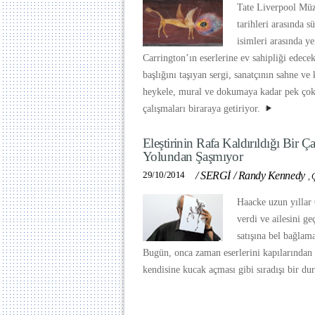
Tate Liverpool Müz
tarihleri arasında s
isimleri arasında y
Carrington’ın eserlerine ev sahipliği edec
başlığını taşıyan sergi, sanatçının sahne v
heykele, mural ve dokumaya kadar pek çok
çalışmaları biraraya getiriyor.
Eleştirinin Rafa Kaldırıldığı Bir
Yolundan Şaşmıyor
29/10/2014
/
SERGİ
/
Randy Kennedy
,
Ç
Haacke uzun yıllar
verdi ve ailesini ge
satışına bel bağlam
Bugün, onca zaman eserlerini kapılarında
kendisine kucak açması gibi sıradışı bir d