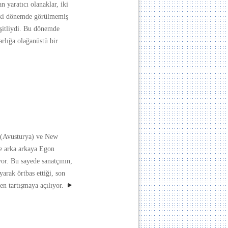
n yaratıcı olanaklar, iki
aki dönemde görülmemiş
şitliydi. Bu dönemde
rlığa olağanüstü bir
 (Avusturya) ve New
e arka arkaya Egon
ıyor. Bu sayede sanatçının,
arak örtbas ettiği, son
n tartışmaya açılıyor.