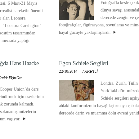
Fotoğrafla keşfe çıkıla
esi, 6 Mart-31 Mayıs
dünya savaşı arasınd
ürrealist hareketin önemli
derecede zengin ve çe
er alan Leonora
fotoğrafçılar, figürasyona, soyutlama ve mima
ek. "Leonora Carrington"
hayal gücüyle yaklaşmışlardı.
e kostüm tasarımından
 mecrada yaptığı
 Çağda Hans Haacke
Egon Schiele Sergileri
22/10/2014
/
SERGİ
eviri: Elçin Gen
Londra, Zürih, Tulln
 Cooper Union’da ders
York’taki dört müzed
çindirmek için eserlerinin
Schiele sergileri açıl
ak zorunda kalmadı.
ahlaki konformizmin bayağılaştırmaya çabalay
n sokmamış müzelerin
derecede derin ve muamma dolu evreni yenide
urum yaşıyor.