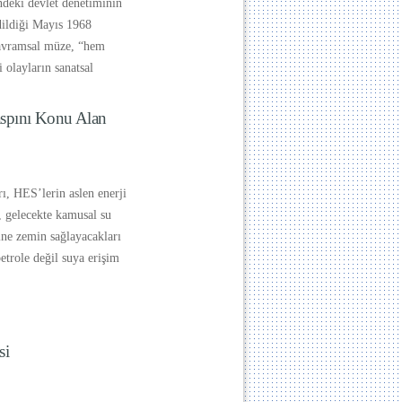
ndeki devlet denetiminin
edildiği Mayıs 1968
kavramsal müze, “hem
i olayların sanatsal
spını Konu Alan
ı, HES’lerin aslen enerji
, gelecekte kamusal su
ine zemin sağlayacakları
petrole değil suya erişim
si