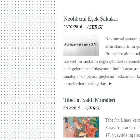
Neoliberal Eşek Şakaları
23/02/2016
/
SERGİ
Kavramsal sanatın 
altın standartının ç
Bu tarihte alınan te
fiziksel bir metanın değeriyle desteklenme
hale gelerek spekülasyonun önünü açmıştır.
sanatçılar da piyasa güçlerinin etkisinden k
nesnelerden uzaklaşırlar.
Tibet’in Saklı Müralleri
6/12/2015
/
SERGİ
Tibet’in Lhasa kent
Sarayı’nın arkasınd
17. yüzyılda inşa e