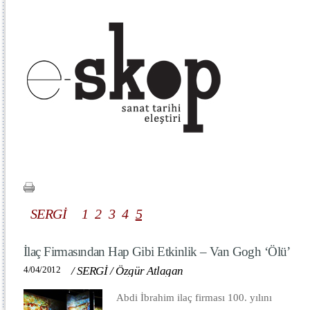
SERGİ
1
2
3
4
5
İlaç Firmasından Hap Gibi Etkinlik – Van Gogh ‘Ölü’
4/04/2012
/
SERGİ
/
Özgür Atlagan
Abdi İbrahim ilaç firması 100. yılını