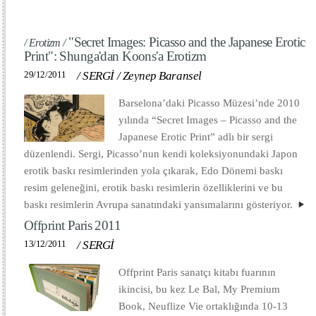
"Secret Images: Picasso and the Japanese Erotic
/ Erotizm /
Print": Shunga'dan Koons'a Erotizm
29/12/2011
/
SERGİ
/
Zeynep Baransel
Barselona’daki Picasso Müzesi’nde 2010
yılında “Secret Images – Picasso and the
Japanese Erotic Print” adlı bir sergi
düzenlendi. Sergi, Picasso’nun kendi koleksiyonundaki Japon
erotik baskı resimlerinden yola çıkarak, Edo Dönemi baskı
resim geleneğini, erotik baskı resimlerin özelliklerini ve bu
baskı resimlerin Avrupa sanatındaki yansımalarını gösteriyor.
Offprint Paris 2011
13/12/2011
/
SERGİ
Offprint Paris sanatçı kitabı fuarının
ikincisi, bu kez Le Bal, My Premium
Book, Neuflize Vie ortaklığında 10-13