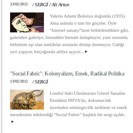
23/02/2012
/
SERGİ
/
Ali Artun
Valerio Adami Bolonya doğumlu (1935).
Ama aslında o tam bir göçebe. Öyle
“küresel sanatçı”ların böbürlendikleri gibi,
galeriden galeriye, bienalden bienale dolaşmıyor; yani sonunda
birbirinin eşi olan mekânlar arasında dönüp durmuyor. Gittiği
yeri yaşıyor, birçoğunda atölye açıyor...
"Social Fabric": Kolonyalizm, Emek, Radikal Politika
13/02/2012
/
SERGİ
Londra’daki Uluslararası Görsel Sanatlar
Enstitüsü INIVA’da, dokumacılık
üzerinden sömürgecilik tarihinin ve emek
meselesinin irdelendiği "Social Fabric" başlıklı bir sergi açıldı.