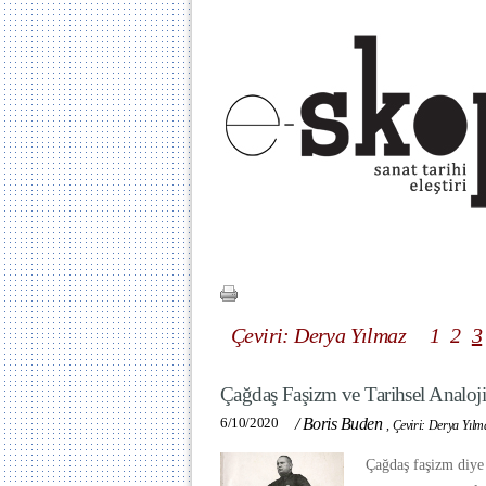
Çeviri: Derya Yılmaz
1
2
3
Çağdaş Faşizm ve Tarihsel Analojin
6/10/2020
/
Boris Buden
,
Çeviri: Derya Yılm
Çağdaş faşizm diye