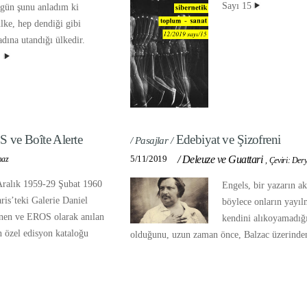
Sayı 15
 gün şunu anladım ki
ülke, hep dendiği gibi
adına utandığı ülkedir.
.
S ve Boîte Alerte
Edebiyat ve Şizofreni
/ Pasajlar /
5/11/2019
/
Deleuze ve Guattari
maz
,
Çeviri: Der
 Aralık 1959-29 Şubat 1960
Engels, bir yazarın ak
aris’teki Galerie Daniel
böylece onların yayı
nen ve EROS olarak anılan
kendini alıkoyamadığı
n özel edisyon kataloğu
olduğunu, uzun zaman önce, Balzac üzerinden