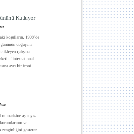
Gününü Kutluyor
maz
aki koşulların, 1908’de
r gününün doğuşuna
tetikleyen çalışma
rketin "international
sına ayrı bir ironi
ılmaz
al mimarisine aşinayız –
t kurumlarının ve
n zenginliğini gösteren