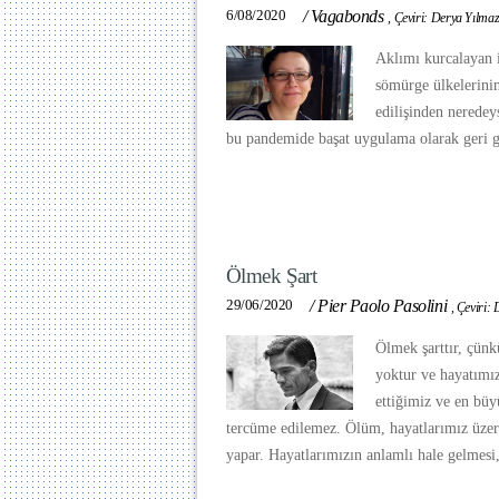
6/08/2020
/
Vagabonds
,
Çeviri: Derya Yılma
Aklımı kurcalayan i
sömürge ülkelerinin
edilişinden neredey
bu pandemide başat uygulama olarak geri 
Ölmek Şart
29/06/2020
/
Pier Paolo Pasolini
,
Çeviri: 
Ölmek şarttır, çün
yoktur ve hayatımız
ettiğimiz ve en büy
tercüme edilemez. Ölüm, hayatlarımız üzer
yapar. Hayatlarımızın anlamlı hale gelmesi