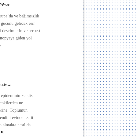
 Yılmaz
rupa’da ve bağımsızlık
 gücünü gelecek esir
i devrimlerin ve serbest
 ütopyaya giden yol
a Yılmaz
 epideminin kendisi
tepkilerden ne
erine. Toplumun
endini evinde tecrit
a almakta nasıl da