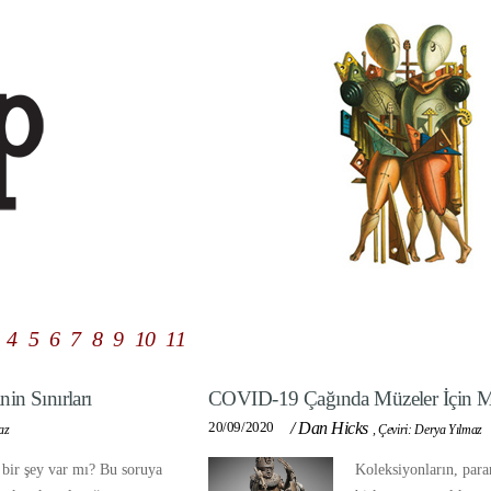
4
5
6
7
8
9
10
11
in Sınırları
COVID-19 Çağında Müzeler İçin M
20/09/2020
/
Dan Hicks
az
,
Çeviri: Derya Yılmaz
 bir şey var mı? Bu soruya
Koleksiyonların, para