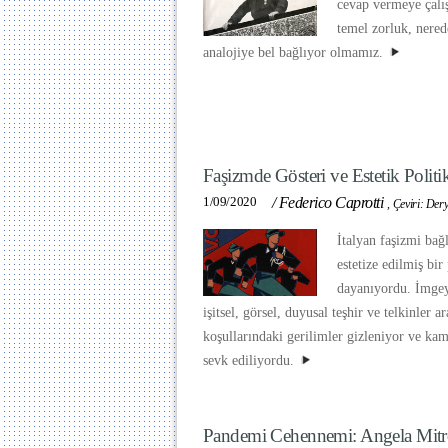
cevap vermeye çalış
temel zorluk, nered
analojiye bel bağlıyor olmamız.
Faşizmde Gösteri ve Estetik Politi
1/09/2020
/
Federico Caprotti
,
Çeviri: Der
İtalyan faşizmi bağ
estetize edilmiş bir
dayanıyordu. İmgeyi
işitsel, görsel, duyusal teşhir ve telkinler a
koşullarındaki gerilimler gizleniyor ve ka
sevk ediliyordu.
Pandemi Cehennemi: Angela Mitro