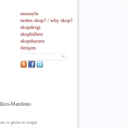
anasayfa
neden skop?
/
why skop?
skopdergi
skopbülten
skopduyuru
iletişim
ikro-Manifesto
nın ve gücün en zengin