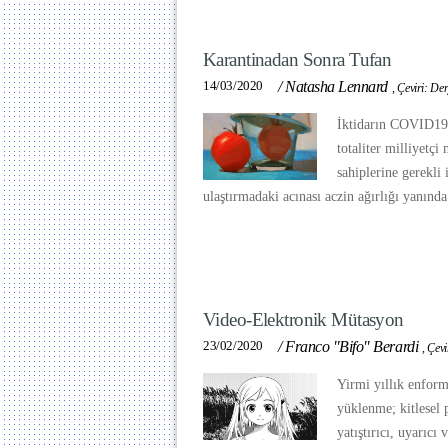
Karantinadan Sonra Tufan
14/03/2020
/
Natasha Lennard
,
Çeviri: De
İktidarın COVID19’
totaliter milliyetçi
sahiplerine gerekli
ulaştırmadaki acınası aczin ağırlığı yanında 
Video-Elektronik Mütasyon
23/02/2020
/
Franco "Bifo" Berardi
,
Çevi
Yirmi yıllık enforma
yüklenme; kitlesel 
yatıştırıcı, uyarıcı