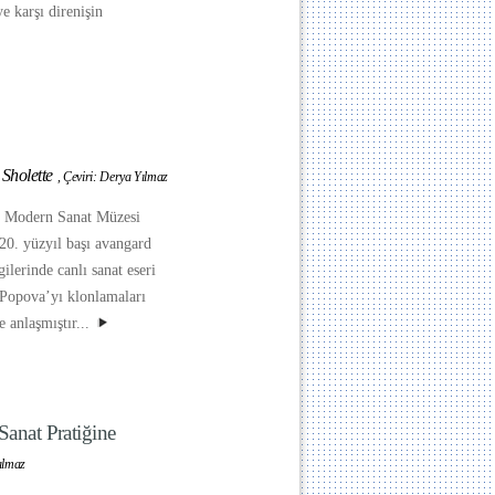
e karşı direnişin
Sholette
,
Çeviri: Derya Yılmaz
 Modern Sanat Müzesi
20. yüzyıl başı avangard
gilerinde canlı sanat eseri
 Popova’yı klonlamaları
e anlaşmıştır...
Sanat Pratiğine
ılmaz