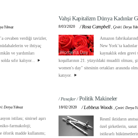
Vahşi Kapitalizm Dünya Kadınlar 
8/03/2020
/
Rosa Campbell
rya Yılmaz
,
Çeviri: Derya Yıl
a cevaben verdiği tavizler,
Amazon fabrikalarınd
 müdahalelerin ve ihtiyaç
New York’ta kadınla
 imkân ve yardımları
kaynaklık eden grevi 
solda sıfır kalıyor...
koşullarının 21. yüzyıldaki muadili olması, şi
women's day" sitesinin ortakları arasında olma
katıyor.
Politik Makineler
/ Pasajlar /
18/02/2020
/
Lebbeus Woods
ri: Derya Yılmaz
,
Çeviri: Derya Y
syon istilası; sinirsel aşırı
Resmî iktidarın anıts
psiko-farmakoloji;
özel şirketlerin, sana
 ve öforik madde kullanımı;
istikrarlı hükümetleri