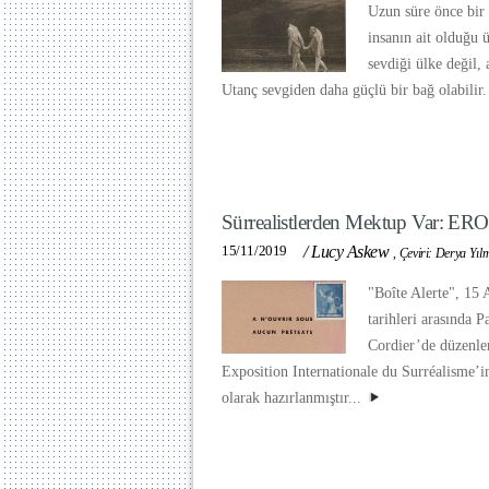
Uzun süre önce bir
insanın ait olduğu 
sevdiği ülke değil, 
Utanç sevgiden daha güçlü bir bağ olabilir
Sürrealistlerden Mektup Var: ERO
15/11/2019
/
Lucy Askew
,
Çeviri: Derya Yıl
"Boîte Alerte", 15
tarihleri arasında P
Cordier’de düzenle
Exposition Internationale du Surréalisme’i
olarak hazırlanmıştır...