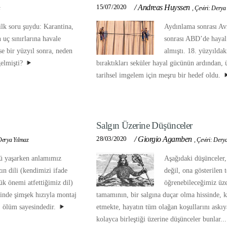
15/07/2020
/
Andreas Huyssen
z
,
Çeviri: Derya
lk soru şuydu: Karantina,
Aydınlama sonrası Av
 uç sınırlarına havale
sonrası ABD’de hayal
se bir yüzyıl sonra, neden
almıştı. 18. yüzyıldak
gelmişti?
bıraktıkları seküler hayal gücünün ardından,
tarihsel imgelem için meşru bir hedef oldu.
Salgın Üzerine Düşünceler
28/03/2020
/
Giorgio Agamben
Derya Yılmaz
,
Çeviri: Dery
kü yaşarken anlamımız
Aşağıdaki düşünceler,
ın dili (kendimizi ifade
değil, ona gösterilen 
ük önemi atfettiğimiz dil)
öğrenebileceğimiz üz
inde şimşek hızıyla montaj
tamamının, bir salgına duçar olma hissinde, k
, ölüm sayesindedir.
etmekte, hayatın tüm olağan koşullarını askıy
kolayca birleştiği üzerine düşünceler bunlar...