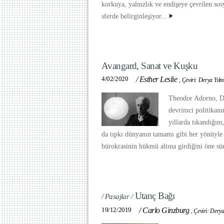
korkuya, yalnızlık ve endişeye çevrilen sos
sferde belirginleşiyor...
Avangard, Sanat ve Kuşku
4/02/2020
/
Esther Leslie
,
Çeviri: Derya Yıl
Theodor Adorno, Da
devrimci politikanı
yıllarda tıkandığın
da tıpkı dünyanın tamamı gibi her yönüyle 
bürokrasinin hükmü altına girdiğini öne s
Utanç Bağı
/ Pasajlar /
19/12/2019
/
Carlo Ginzburg
,
Çeviri: Dery