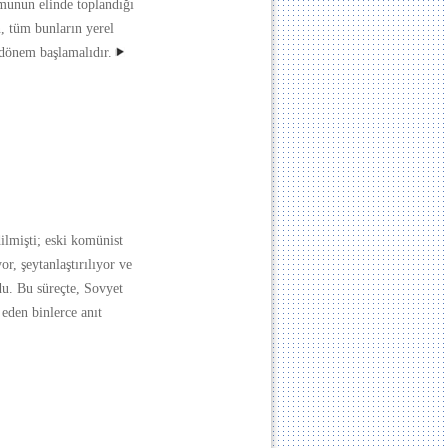
munun elinde toplandığı
n, tüm bunların yerel
 dönem başlamalıdır.
ilmişti; eski komünist
or, şeytanlaştırılıyor ve
du. Bu süreçte, Sovyet
 eden binlerce anıt