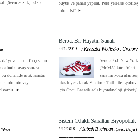
yal güvencesizlik, psiko-
büyük ve pahalı yapılar. Peki yerleşik otoritey
mimarisi?
Berbat Bir Hayatın Sanatı
24/12/2019
/
Krzysztof Wodiczko
,
Gregory 
maz
da’yı ve anti-art’ı çıkaran
Sene 2050. New York
n önünün savaş-sonrası
(MoMA) küratörleri, 
ı, bu dönemde artık sanatın
sanatını konu alan ser
teknolojinin veya
olarak yer alacak Vladimir Tatlin ile Lyubov
ürüyordu.
için Öncü Genetik adlı biyoteknoloji şirketiyl
Sistem Odaklı Sanattan Biyopolitik 
2/12/2019
/
Sabeth Buchman
,
Çeviri: Derya Y
a Yılmaz