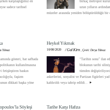
ırken karşılaştığımız en
birkaç metropol kuru
eyse sadece tarihsel
uzun yılların ardında
müzeler arasında yeniden bölüştürüldüğü bir
ka
Heykel Yıkmak
10/08/2020
/
Gal Kirn
ya Yılmaz
,
Çeviri: Derya Yılmaz
lamında gösteri, hat safhada
“Tarihin sonu” ilan ed
 politikanın kullanılmasına
blokunun tarihi siliniy
 fetişleştiren baskın
tümden değiştiriliyor
racılığıyla, faşizm
askerlerini, sosyalist ve Partizan figürleri yad
munun dikkati başka yöne
kaldırıldı veya tahrip edildi...
poulos’la Söyleşi
Tarihe Karşı Hafıza