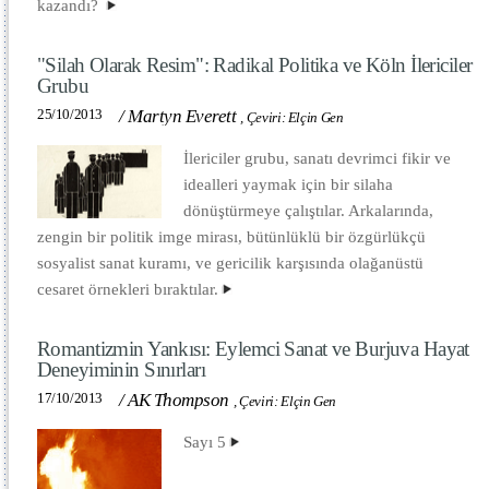
kazandı?
"Silah Olarak Resim": Radikal Politika ve Köln İlericiler
Grubu
25/10/2013
/
Martyn Everett
,
Çeviri: Elçin Gen
İlericiler grubu, sanatı devrimci fikir ve
idealleri yaymak için bir silaha
dönüştürmeye çalıştılar. Arkalarında,
zengin bir politik imge mirası, bütünlüklü bir özgürlükçü
sosyalist sanat kuramı, ve gericilik karşısında olağanüstü
cesaret örnekleri bıraktılar.
Romantizmin Yankısı: Eylemci Sanat ve Burjuva Hayat
Deneyiminin Sınırları
17/10/2013
/
AK Thompson
,
Çeviri: Elçin Gen
Sayı 5