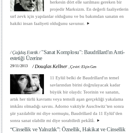
herkesin dört elle sarılması gereken bir
projedir Marksizm. En değerli faaliyetlerin
sırf zevk için yapılanlar olduğunu ve bu bakımdan sanatın en
hakiki insan faaliyeti olduğunu savunur.
"Sanat Komplosu": Baudrillard'ın Anti-
/ Çağdaş Estetik /
estetiği Üzerine
29/11/2013
/
Douglas Kellner
,
Çeviri: Elçin Gen
11 Eylül belki de Baudrillard'ın temel
savlarından birini doğrulayacak kadar
büyük bir olaydı: Teorinin ve sanatın,
artık her türlü kavramı veya temsili aşan gerçekliği yakalama
imkânı olmadığı savını. Adorno vaktiyle Auschwitz’ten sonra
şiir yazılabilir mi diye sormuştu, Baudrillard da 11 Eylül’den
sonra sanat olabilir mi diye sorabilirdi pekâlâ.
“Cinsellik ve Yalnızlık”: Öznellik, Hakikat ve Cinsellik