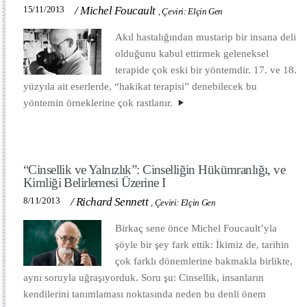
15/11/2013
/
Michel Foucault
,
Çeviri: Elçin Gen
Akıl hastalığından mustarip bir insana deli
olduğunu kabul ettirmek geleneksel
terapide çok eski bir yöntemdir. 17. ve 18.
yüzyıla ait eserlerde, “hakikat terapisi” denebilecek bu
yöntemin örneklerine çok rastlanır.
“Cinsellik ve Yalnızlık”: Cinselliğin Hükümranlığı, ve
Kimliği Belirlemesi Üzerine I
8/11/2013
/
Richard Sennett
,
Çeviri: Elçin Gen
Birkaç sene önce Michel Foucault’yla
şöyle bir şey fark ettik: İkimiz de, tarihin
çok farklı dönemlerine bakmakla birlikte,
aynı soruyla uğraşıyorduk. Soru şu: Cinsellik, insanların
kendilerini tanımlaması noktasında neden bu denli önem