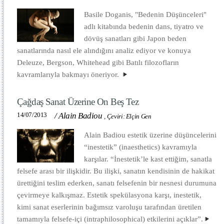
Basile Doganis, "Bedenin Düşünceleri"
adlı kitabında bedenin dans, tiyatro ve
dövüş sanatları gibi Japon beden
sanatlarında nasıl ele alındığını analiz ediyor ve konuya
Deleuze, Bergson, Whitehead gibi Batılı filozofların
kavramlarıyla bakmayı öneriyor.
Çağdaş Sanat Üzerine On Beş Tez
14/07/2013
/
Alain Badiou
,
Çeviri: Elçin Gen
Alain Badiou estetik üzerine düşüncelerini
“inestetik” (inaesthetics) kavramıyla
karşılar. “İnestetik’le kast ettiğim, sanatla
felsefe arası bir ilişkidir. Bu ilişki, sanatın kendisinin de hakikat
ürettiğini teslim ederken, sanatı felsefenin bir nesnesi durumuna
çevirmeye kalkışmaz. Estetik spekülasyona karşı, inestetik,
kimi sanat eserlerinin bağımsız varoluşu tarafından üretilen
tamamıyla felsefe-içi (intraphilosophical) etkilerini açıklar”.