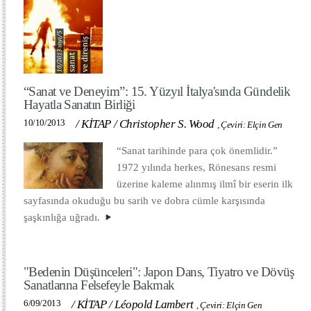
“Sanat ve Deneyim”: 15. Yüzyıl İtalya'sında Gündelik
Hayatla Sanatın Birliği
10/10/2013
/
KİTAP
/
Christopher S. Wood
,
Çeviri: Elçin Gen
“Sanat tarihinde para çok önemlidir.”
1972 yılında herkes, Rönesans resmi
üzerine kaleme alınmış ilmî bir eserin ilk
sayfasında okuduğu bu sarih ve dobra cümle karşısında
şaşkınlığa uğradı.
"Bedenin Düşünceleri": Japon Dans, Tiyatro ve Dövüş
Sanatlarına Felsefeyle Bakmak
6/09/2013
/
KİTAP
/
Léopold Lambert
,
Çeviri: Elçin Gen