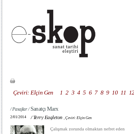
Çeviri: Elçin Gen
1
2
3
4
5
6
7
8
9
10
11
1
Sanatçı Marx
/ Pasajlar /
2/01/2014
/
Terry Eagleton
,
Çeviri: Elçin Gen
Çalışmak zorunda olmaktan nefret eden